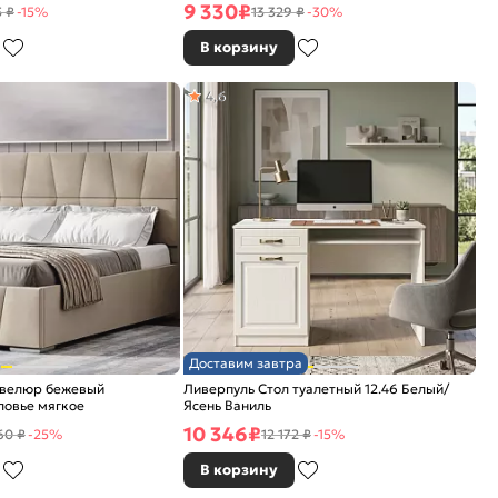
9 330
₽
5 ₽
-15%
13 329 ₽
-30%
В корзину
4,6
Доставим завтра
 велюр бежевый
Ливерпуль Стол туалетный 12.46 Белый/
ловье мягкое
Ясень Ваниль
10 346
₽
60 ₽
-25%
12 172 ₽
-15%
В корзину