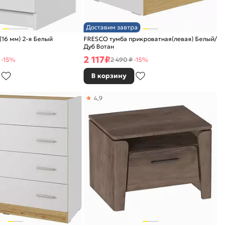
Доставим завтра
(16 мм) 2-я Белый
FRESCO тумба прикроватная(левая) Белый/
Дуб Вотан
2 117
₽
-15%
2 490 ₽
-15%
В корзину
4,9