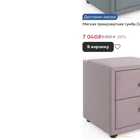
Доставим завтра
Мягкая прикроватная тумба C
7 040
₽
8 800 ₽
-20%
В корзину
5,0