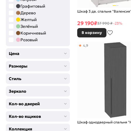
Графитовый
Шкаф 3 дв. спальня "Валенсия
Дерево
Желтый
29 190
₽
37 990 ₽
-23%
Зелёный
В корзину
Коричневый
Розовый
4,9
Серый
Синий
Цена
Черный
Размеры
Стиль
Зеркало
Кол-во дверей
Кол-во ящиков
Шкаф однодверный спальня "
Коллекция