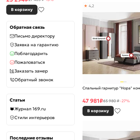
4,2
В корзину
Обратная связь
Письмо директору
Заявка на гарантию
Поблагодарить
Пожаловаться
Заказать замер
Обратный звонок
Спальный гарнитур "Нора" ко
47 981
₽
Статьи
65 980 ₽
-27%
Журнал 169.ru
В корзину
Стили интерьеров
Последние отзывы