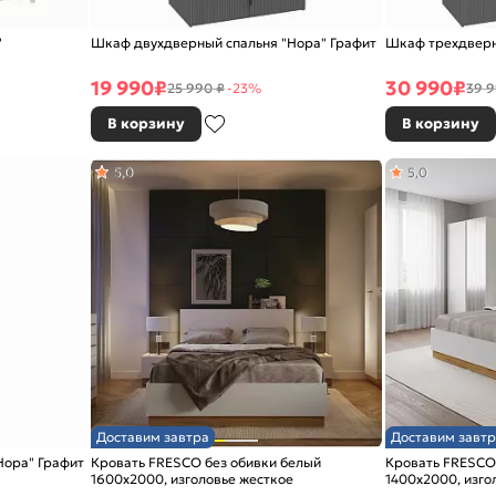
"
Шкаф двухдверный спальня "Нора" Графит
Шкаф трехдверн
19 990
₽
30 990
₽
25 990 ₽
-23%
39 9
В корзину
В корзину
5,0
5,0
Доставим завтра
Доставим завтр
Нора" Графит
Кровать FRESCO без обивки белый
Кровать FRESCO
1600x2000, изголовье жесткое
1400x2000, изго