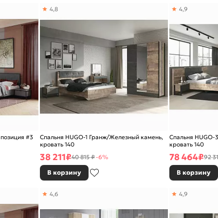
4,8
4,9
мпозиция #3
Спальня HUGO-1 Гранж/Железный камень,
Спальня HUGO-3
кровать 140
кровать 140
38 211
₽
78 464
₽
40 815 ₽
-6%
92 3
В корзину
В корзину
4,6
4,9