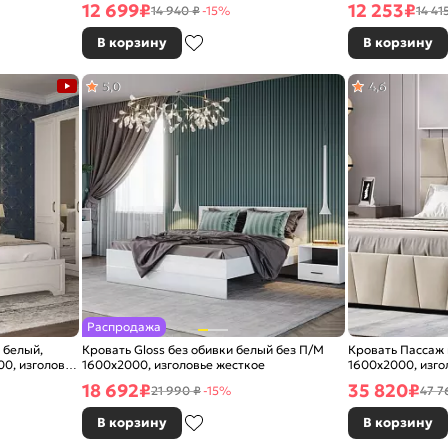
12 699
₽
12 253
₽
14 940 ₽
-15%
14 41
В корзину
В корзину
5,0
4,6
Распродажа
 белый,
Кровать Gloss без обивки белый без П/М
Кровать Пассаж
00, изголовье
1600x2000, изголовье жесткое
1600x2000, изго
18 692
₽
35 820
₽
21 990 ₽
-15%
47 7
В корзину
В корзину