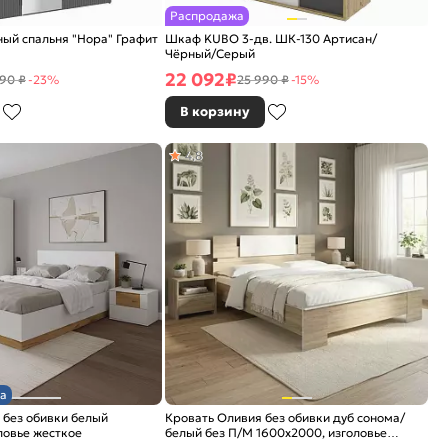
Распродажа
ый спальня "Нора" Графит
Шкаф KUBO 3-дв. ШК-130 Артисан/
Чёрный/Серый
22 092
₽
90 ₽
-23%
25 990 ₽
-15%
В корзину
4,8
а
 без обивки белый
Кровать Оливия без обивки дуб сонома/
ловье жесткое
белый без П/М 1600x2000, изголовье
жесткое