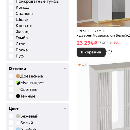
Прикроватные тумбы
Комод
Спальня
Шкаф
Кровать
FRESCO шкаф 3-
Фасад
х дверный с зеркалом Белый/
Тумба
23 294
₽
27 405 ₽
-15%
Стол
Полка
В корзину
Пуф
Основание
4,9
Оттенки
Древесные
Мультицвет
Светлые
Темные
Цвет
Бежевый
Белый
Голубой