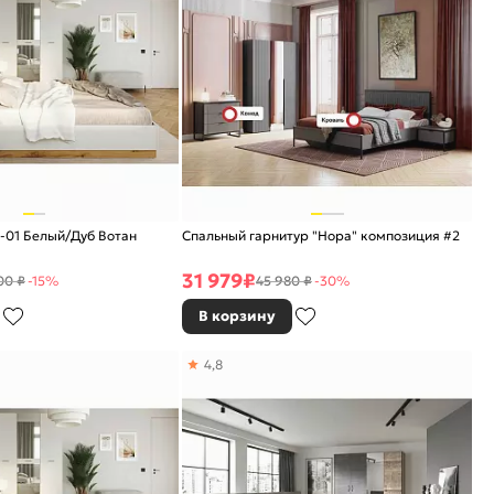
-01 Белый/Дуб Вотан
Спальный гарнитур "Нора" композиция #2
31 979
₽
00 ₽
-15%
45 980 ₽
-30%
В корзину
4,8