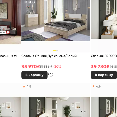
мпозиция #1
Спальня Оливия Дуб сонома/Белый
Спальня FRESCO
35 970
₽
39 780
₽
51 386 ₽
-30%
46 8
В корзину
В корзину
4,8
4,9