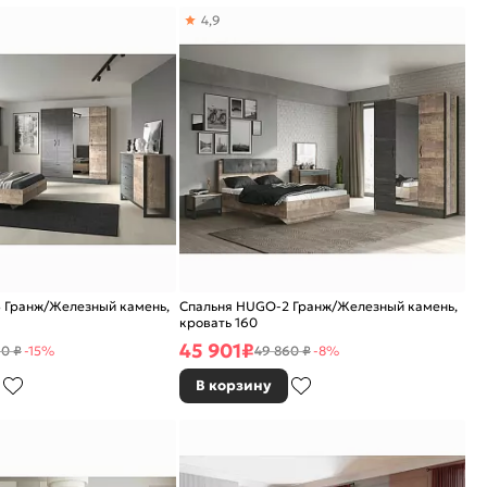
4,9
 Гранж/Железный камень,
Спальня HUGO-2 Гранж/Железный камень,
кровать 160
45 901
₽
10 ₽
-15%
49 860 ₽
-8%
В корзину