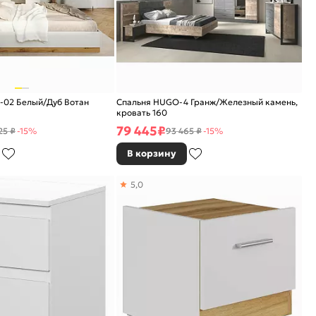
-02 Белый/Дуб Вотан
Спальня HUGO-4 Гранж/Железный камень,
кровать 160
79 445
₽
25 ₽
-15%
93 465 ₽
-15%
В корзину
5,0