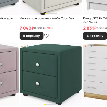
ubo серая
Мягкая прикроватная тумба Cubo беж
Комод STERN Т-1
72674923
7 040
₽
2 831
₽
8 800 ₽
-20%
3 330 ₽
В корзину
В корзину
4,8
4,9