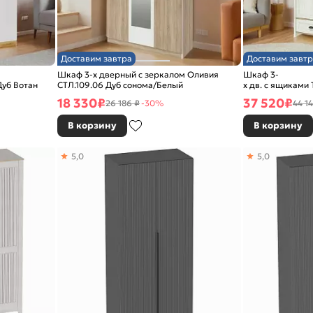
Доставим завтра
Доставим завтр
Шкаф 3-х дверный с зеркалом Оливия
Шкаф 3-
Дуб Вотан
СТЛ.109.06 Дуб сонома/Белый
х дв. с ящиками
Белый
18 330
₽
37 520
₽
26 186 ₽
-30%
44 14
В корзину
В корзину
5,0
5,0