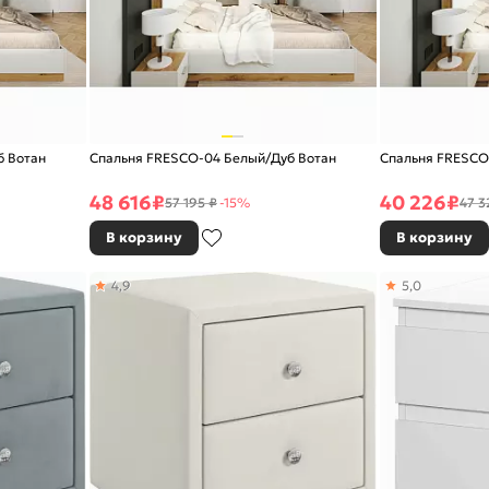
б Вотан
Спальня FRESCO-04 Белый/Дуб Вотан
Спальня FRESCO
48 616
₽
40 226
₽
57 195 ₽
-15%
47 3
В корзину
В корзину
4,9
5,0