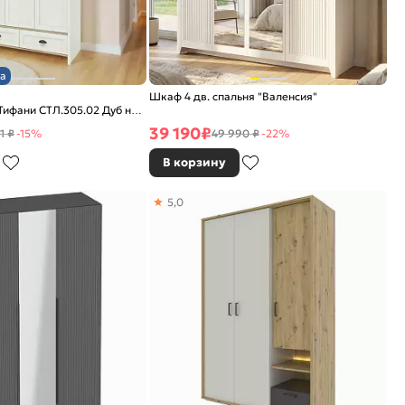
а
Шкаф 4 дв. спальня "Валенсия"
 Тифани СТЛ.305.02 Дуб небраска/
39 190
₽
1 ₽
-15%
49 990 ₽
-22%
В корзину
5,0