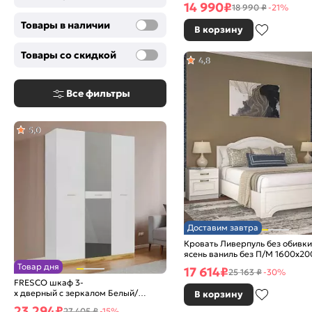
14 990
₽
18 990 ₽
-21%
Товары в наличии
В корзину
Товары со скидкой
4,8
Все фильтры
5,0
Доставим завтра
Кровать Ливерпуль без обивки
ясень ваниль без П/М 1600x20
жесткое
Товар дня
17 614
₽
25 163 ₽
-30%
FRESCO шкаф 3-
х дверный с зеркалом Белый/
В корзину
Дуб Вотан
23 294
₽
27 405 ₽
-15%