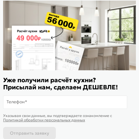
Стать дилером
Расскажите о нас
Поделиться
Оцените магазин
ИКС 1180
© 2015—2026 Интернет-магазин мебели Mebel169.ru
Уже получили расчёт кухни?
Присылай нам, сделаем ДЕШЕВЛЕ!
Пользовательское соглашение
Политика обработки персональных данных
Телефон*
Карта сайта
На информационном ресурсе
применяются
куки
и рекомендательные
Хорошо
Указывая свои данные, вы подтверждаете ознакомление c
технологии
Политикой обработки персональных данных
Отправить заявку