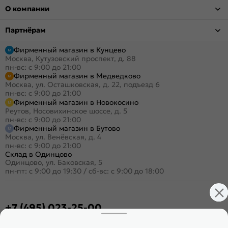
О компании
Партнёрам
Фирменный магазин в Кунцево
Москва, Кутузовский проспект, д. 88
пн-вс: с 9:00 до 21:00
Фирменный магазин в Медведково
Москва, ул. Осташковская, д. 22, подъезд 6
пн-вс: с 9:00 до 21:00
Фирменный магазин в Новокосино
Реутов, Носовихинское шоссе, д. 5
пн-вс: с 9:00 до 21:00
Фирменный магазин в Бутово
Москва, ул. Венёвская, д. 4
пн-вс: с 9:00 до 21:00
Склад в Одинцово
Одинцово, ул. Баковская, 5
пн-пт: с 9:00 до 19:30
/
сб-вс: с 9:00 до 18:00
+7 (495) 023-25-00
Заказать звонок