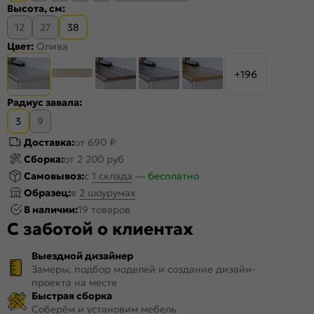
Высота, см:
12
27
38
Цвет:
Олива
+196
Радиус завала:
3
9
Доставка:
от 690 ₽
Сборка:
от 2 200 руб
Самовывоз:
c
1 склада
—
бесплатно
Образец:
в
2 шоурумах
В наличии:
19 товаров
С заботой о клиентах
Выездной дизайнер
Замеры, подбор моделей и создание дизайн-
проекта на месте
Быстрая сборка
Соберём и установим мебель