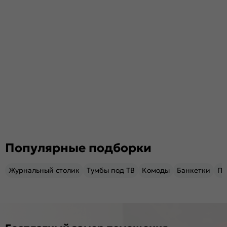
Популярные подборки
Журнальный столик
Тумбы под ТВ
Комоды
Банкетки
Пу