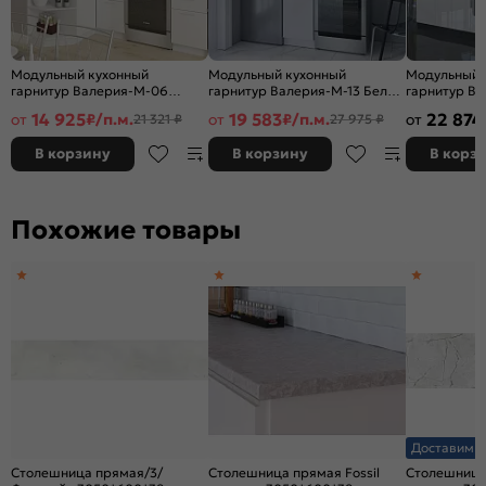
Модульный кухонный
Модульный кухонный
Модульный 
гарнитур Валерия-М-06
гарнитур Валерия-М-13 Белый
гарнитур В
Белый глянец/Белый
глянец/Белый 2336x400x600
Белый гляне
14 925
19 583
22 874
от
₽/п.м.
от
₽/п.м.
от
21 321 ₽
27 975 ₽
2140x1290/2000x600
2140x2400x
В корзину
В корзину
В корз
Похожие товары
Доставим з
Столешница прямая/3/
Столешница прямая Fossil
Столешница