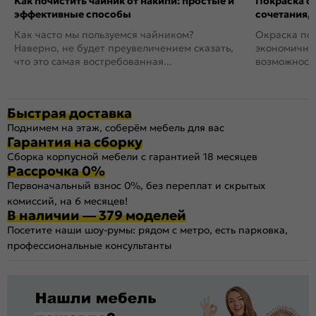
Как почистить чайник от накипи: простые и
Покраска ст
эффективные способы
сочетания,
Как часто мы пользуемся чайником?
Окраска пов
Наверно, не будет преувеличением сказать,
экономичный
что это самая востребованная...
возможность
Быстрая доставка
Поднимем на этаж, соберём мебель для вас
Гарантия на сборку
Сборка корпусной мебели с гарантией 18 месяцев
Рассрочка 0%
Первоначальный взнос 0%, без переплат и скрытых
комиссий, на 6 месяцев!
В наличии — 379 моделей
Посетите наши шоу-румы: рядом с метро, есть парковка,
профессиональные консультанты