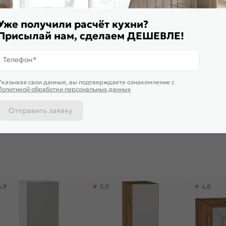
Уже получили расчёт кухни?
Присылай нам, сделаем ДЕШЕВЛЕ!
Телефон*
Указывая свои данные, вы подтверждаете ознакомление c
ульный кухонный гарнитур
Столешница прямая/3/Мрамор
Столешниц
Политикой обработки персональных данных
ерия-М-03 Белый
марквина черный глянцевая
матовая 3
нец/Graphite 2140x2400x600
3050*600*27
22 874
₽/п.м.
6 006
₽
6 006
₽
Отправить заявку
 корзину
В корзину
В корз
4,9
5,0
4,8