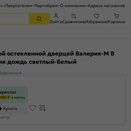
рам
Покупателям
Партнёрам
О компании
Адреса магазинов
Войти
Сравнение
Избранное
Корзина
ой остекленной дверцей Валерия-М В
ик дождь светлый-Белый
Поделиться
переплат
580 ₽
в месяц
Купить
цену!