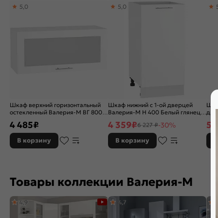
5,0
5,0
Бренд:
Vivat
Шкаф верхний горизонтальный
Шкаф нижний с 1-ой дверцей
Шка
остекленный Валерия-М ВГ 800
Валерия-М Н 400 Белый глянец-
две
Белый глянец-Белый
Белый
мет
4 485
₽
4 359
₽
5 
-30%
6 227 ₽
В корзину
В корзину
В
Товары коллекции Валерия-М
4,9
4,7