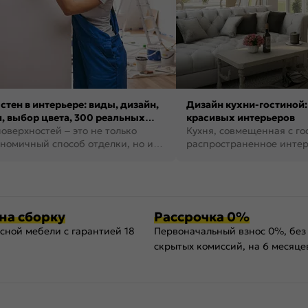
стен в интерьере: виды, дизайн,
Дизайн кухни-гостиной:
, выбор цвета, 300 реальных
красивых интерьеров
оверхностей – это не только
Кухня, совмещенная с го
номичный способ отделки, но и
распространенное инте
ть создать кре...
наши дни. В нем от...
на сборку
Рассрочка 0%
сной мебели с гарантией 18
Первоначальный взнос 0%, без
скрытых комиссий, на 6 месяце