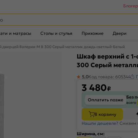
Блоге
ати и матрасы
Столы и стулья
Прихожие
Двери
ой дверцей Валерия-М В 300 Серый металлик дождь светлый-Белый
Шкаф верхний с 1-
300 Серый металл
5,0
Код товара: 605344
3 480
₽
Без 
Оплатить позже
всего
В корзину
Нашли дешевле?
Снизим 
Ширина, см: