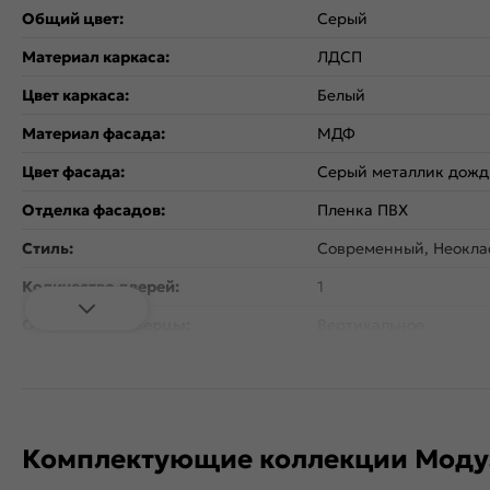
Общий цвет:
Серый
Материал каркаса:
ЛДСП
Цвет каркаса:
Белый
Материал фасада:
МДФ
Цвет фасада:
Серый металлик дожд
Отделка фасадов:
Пленка ПВХ
Стиль:
Современный, Неокла
Количество дверей:
1
Открывание дверцы:
Вертикальное
Коллекция:
Валерия-М
Гарантия:
18 мес
Тип поверхности:
Глянцевая
Комплектующие коллекции Моду
Расположение:
Прямые