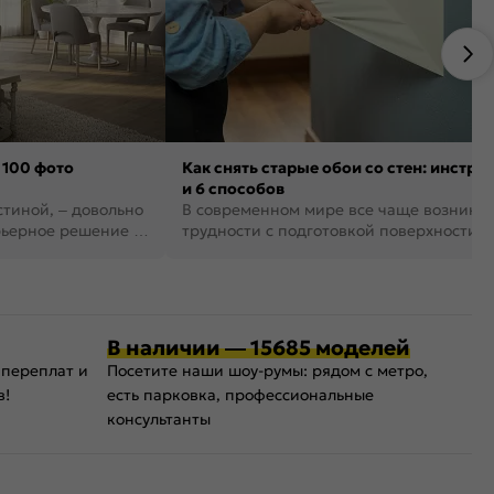
 100 фото
Как снять старые обои со стен: инстру
и 6 способов
стиной, – довольно
В современном мире все чаще возника
рьерное решение в
трудности с подготовкой поверхности д
поклейки обоев. И многие за...
В наличии — 15685 моделей
 переплат и
Посетите наши шоу-румы: рядом с метро,
в!
есть парковка, профессиональные
консультанты