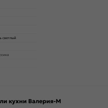
ь светлый
ссика
ли кухни Валерия-М