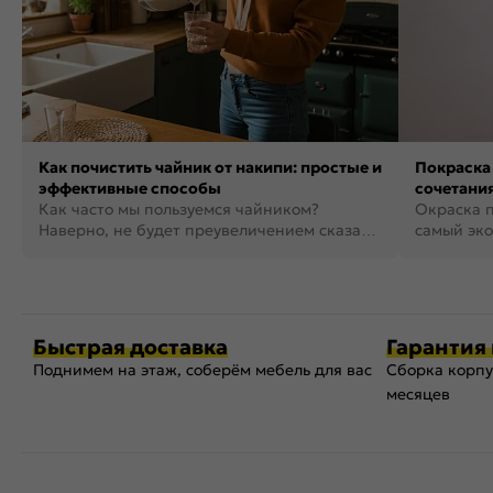
Как почистить чайник от накипи: простые и
Покраска 
эффективные способы
сочетания
Как часто мы пользуемся чайником?
фото
Окраска п
Наверно, не будет преувеличением сказать,
самый эко
что это самая востребованная...
возможнос
Быстрая доставка
Гарантия 
Поднимем на этаж, соберём мебель для вас
Сборка корпу
месяцев