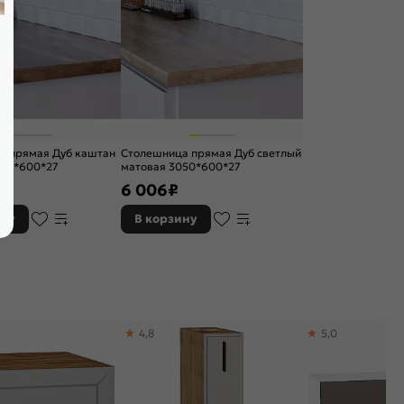
а прямая Дуб каштан
Столешница прямая Дуб светлый
050*600*27
матовая 3050*600*27
6 006
₽
ину
В корзину
4,8
5,0