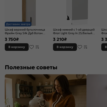
Доставим завтра
Шкаф верхний бутылочница
Шкаф нижний с 1-ой дверцей
Шка
Фрейм Grey Silk Дуб Вотан
Флэт Light Grey In 2S/Белый
Флэ
920*200*324
816*300*478
920
3 750
₽
3 210
₽
3 
В корзину
В корзину
В
Полезные советы