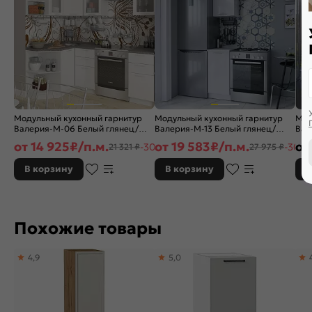
Модульный кухонный гарнитур
Модульный кухонный гарнитур
Мод
Валерия-М-06 Белый глянец/
Валерия-М-13 Белый глянец/
Вал
Белый 2140x1290/2000x600
Белый 2336x400x600
гля
от
14 925
₽/п.м.
от
19 583
₽/п.м.
от
-30%
-30%
21 321 ₽
27 975 ₽
В корзину
В корзину
В
Похожие товары
4,9
5,0