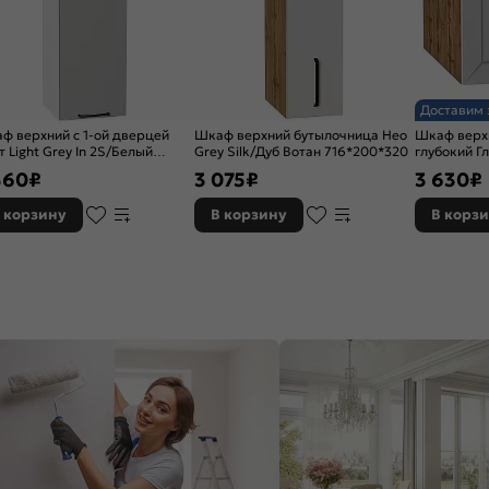
Доставим 
ф верхний с 1-ой дверцей
Шкаф верхний бутылочница Нео
Шкаф верх
т Light Grey In 2S/Белый
Grey Silk/Дуб Вотан 716*200*320
глубокий Г
*300*318
Дуб Вотан 
360
₽
3 075
₽
3 630
₽
 корзину
В корзину
В корз