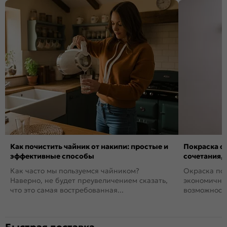
Как почистить чайник от накипи: простые и
Покраска ст
эффективные способы
сочетания,
Как часто мы пользуемся чайником?
Окраска пов
Наверно, не будет преувеличением сказать,
экономичный
что это самая востребованная...
возможность
Быстрая доставка