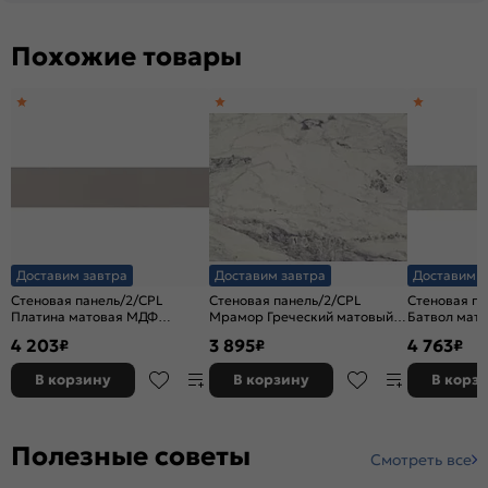
Похожие товары
Доставим завтра
Доставим завтра
Доставим з
Стеновая панель/2/CPL
Стеновая панель/2/CPL
Стеновая па
Платина матовая МДФ
Мрамор Греческий матовый
Батвол мат
3050*600*4
МДФ 3050*600*4
4 203
3 895
4 763
₽
₽
₽
В корзину
В корзину
В корз
Полезные советы
Смотреть все