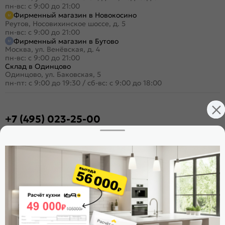
пн-вс: с 9:00 до 21:00
Фирменный магазин в Новокосино
Реутов, Носовихинское шоссе, д. 5
пн-вс: с 9:00 до 21:00
Фирменный магазин в Бутово
Москва, ул. Венёвская, д. 4
пн-вс: с 9:00 до 21:00
Склад в Одинцово
Одинцово, ул. Баковская, 5
пн-пт: с 9:00 до 19:30
/
сб-вс: с 9:00 до 18:00
+7 (495) 023-25-00
Заказать звонок
Стать дилером
Расскажите о нас
Поделиться
Оцените магазин