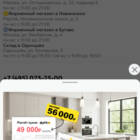
Москва, ул. Осташковская, д. 22, подъезд 6
пн-вс: с 9:00 до 21:00
Фирменный магазин в Новокосино
Реутов, Носовихинское шоссе, д. 5
пн-вс: с 9:00 до 21:00
Фирменный магазин в Бутово
Москва, ул. Венёвская, д. 4
пн-вс: с 9:00 до 21:00
Склад в Одинцово
Одинцово, ул. Баковская, 5
пн-пт: с 9:00 до 19:30
/
сб-вс: с 9:00 до 18:00
+7 (495) 023-25-00
Заказать звонок
Стать дилером
Расскажите о нас
Поделиться
Оцените магазин