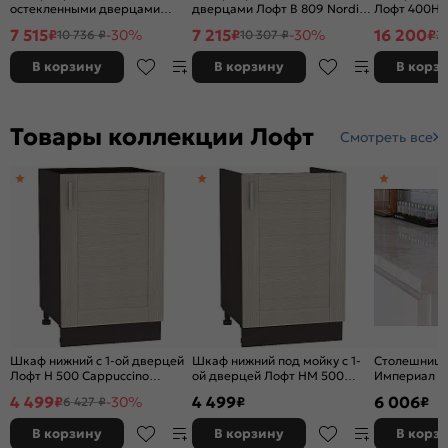
остекленными дверцами
дверцами Лофт В 809 Nordic
Лофт 400Н (
Лофт В 800 Cappuccino
Oak-Белый
шкафов выс
7 515
7 215
16 200
₽
-30%
₽
-30%
₽
10 736 ₽
10 307 ₽
23
Veralinga-Белый
Cappuccino 
В корзину
В корзину
В корз
Товары коллекции Лофт
Смотреть все
Шкаф нижний с 1-ой дверцей
Шкаф нижний под мойку с 1-
Столешница
Лофт Н 500 Cappuccino
ой дверцей Лофт НМ 500
Империал п
Veralinga-Венге
Cappuccino Veralinga-Венге
3050*600*2
4 499
4 499
6 006
₽
-30%
₽
₽
6 427 ₽
В корзину
В корзину
В корз