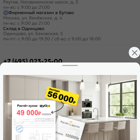
Реутов, Носовихинское шоссе, д. 5
пн-вс: с 9:00 до 21:00
Фирменный магазин в Бутово
Москва, ул. Венёвская, д. 4
пн-вс: с 9:00 до 21:00
Склад в Одинцово
Одинцово, ул. Баковская, 5
пн-пт: с 9:00 до 19:30
/
сб-вс: с 9:00 до 18:00
+7 (495) 023-25-00
Заказать звонок
Стать дилером
Расскажите о нас
Поделиться
Оцените магазин
ИКС 1180