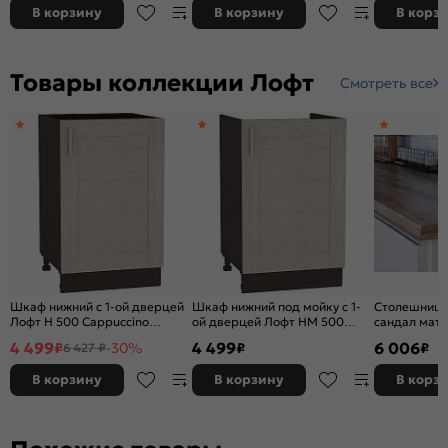
В корзину
В корзину
В корз
Товары коллекции Лофт
Смотреть все
Шкаф нижний с 1-ой дверцей
Шкаф нижний под мойку с 1-
Столешница
Лофт Н 500 Cappuccino
ой дверцей Лофт НМ 500
сандал мат
Veralinga-Венге
Cappuccino Veralinga-Венге
4 499
4 499
6 006
₽
-30%
₽
₽
6 427 ₽
В корзину
В корзину
В корз