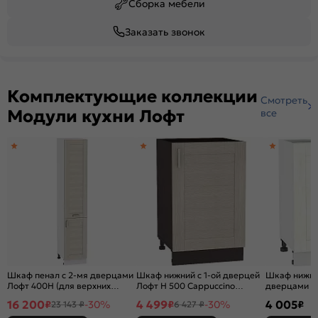
Сборка мебели
Заказать звонок
Комплектующие коллекции
Смотреть
Модули кухни Лофт
все
Шкаф пенал с 2-мя дверцами
Шкаф нижний с 1-ой дверцей
Шкаф нижни
Лофт 400Н (для верхних
Лофт Н 500 Cappuccino
дверцами Л
шкафов высотой 920)
Veralinga-Венге
Oak-Белый
16 200
4 499
4 005
₽
-30%
₽
-30%
₽
23 143 ₽
6 427 ₽
Cappuccino Veralinga-Белый