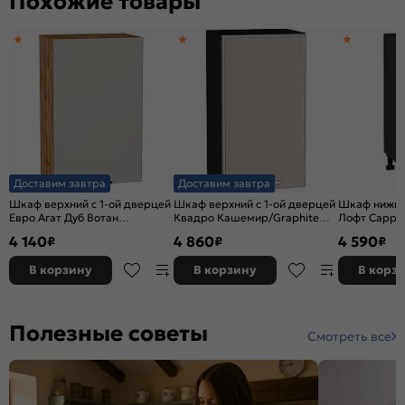
Похожие товары
Доставим завтра
Доставим завтра
Шкаф верхний с 1-ой дверцей
Шкаф верхний с 1-ой дверцей
Шкаф нижний
Евро Агат Дуб Вотан
Квадро Кашемир/Graphite
Лофт Cappu
716*450*318
716*400*321
Veralinga/Gr
4 140
4 860
4 590
₽
₽
₽
816*300*48
В корзину
В корзину
В корз
Полезные советы
Смотреть все