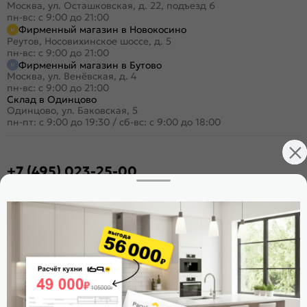
Москва, ул. Осташковская, д. 22, подъезд 6
пн-вс: с 9:00 до 21:00
Фирменный магазин в Новокосино
Реутов, Носовихинское шоссе, д. 5
пн-вс: с 9:00 до 21:00
Фирменный магазин в Бутово
Москва, ул. Венёвская, д. 4
пн-вс: с 9:00 до 21:00
Склад в Одинцово
Одинцово, ул. Баковская, 5
пн-пт: с 9:00 до 19:30
/
сб-вс: с 9:00 до 18:00
+7 (495) 023-25-00
Заказать звонок
Стать дилером
Расскажите о нас
Поделиться
Оцените магазин