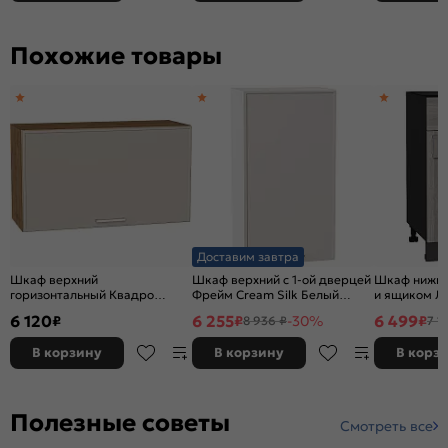
Похожие товары
Доставим завтра
Шкаф верхний
Шкаф верхний с 1-ой дверцей
Шкаф нижний
горизонтальный Квадро
Фрейм Cream Silk Белый
и ящиком Л
Кашемир/Дуб Вотан
920*500*324
Veralinga/Gr
6 120
6 255
6 499
₽
₽
-30%
₽
8 936 ₽
7 1
460*800*321
816*500*48
В корзину
В корзину
В корз
Полезные советы
Смотреть все