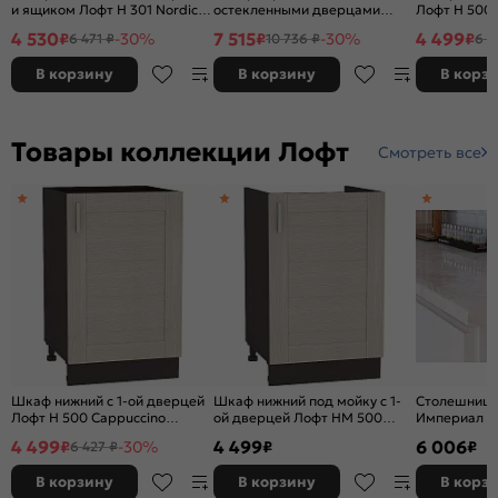
и ящиком Лофт Н 301 Nordic
остекленными дверцами
Лофт Н 500 
Oak-Белый
Лофт В 800 Cappuccino
Veralinga-В
4 530
7 515
4 499
₽
-30%
₽
-30%
₽
6 471 ₽
10 736 ₽
6 4
Veralinga-Белый
В корзину
В корзину
В корз
Товары коллекции Лофт
Смотреть все
Шкаф нижний с 1-ой дверцей
Шкаф нижний под мойку с 1-
Столешница
Лофт Н 500 Cappuccino
ой дверцей Лофт НМ 500
Империал п
Veralinga-Венге
Cappuccino Veralinga-Венге
3050*600*2
4 499
4 499
6 006
₽
-30%
₽
₽
6 427 ₽
В корзину
В корзину
В корз