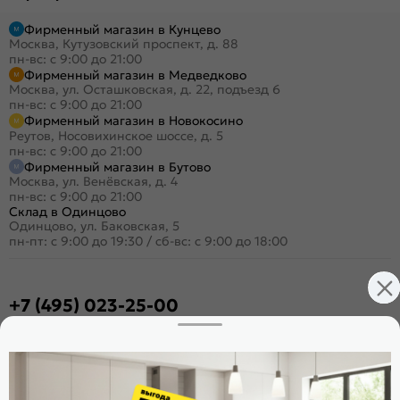
Фирменный магазин в Кунцево
Москва, Кутузовский проспект, д. 88
пн-вс: с 9:00 до 21:00
Фирменный магазин в Медведково
Москва, ул. Осташковская, д. 22, подъезд 6
пн-вс: с 9:00 до 21:00
Фирменный магазин в Новокосино
Реутов, Носовихинское шоссе, д. 5
пн-вс: с 9:00 до 21:00
Фирменный магазин в Бутово
Москва, ул. Венёвская, д. 4
пн-вс: с 9:00 до 21:00
Склад в Одинцово
Одинцово, ул. Баковская, 5
пн-пт: с 9:00 до 19:30
/
сб-вс: с 9:00 до 18:00
+7 (495) 023-25-00
Заказать звонок
Стать дилером