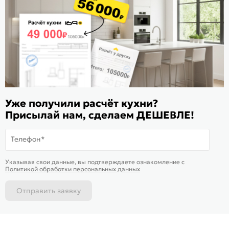
Расскажите о нас
Поделиться
Оцените магазин
ИКС 1180
© 2015—2026 Интернет-магазин мебели Mebel169.ru
Уже получили расчёт кухни?
Пользовательское соглашение
Присылай нам, сделаем ДЕШЕВЛЕ!
Политика обработки персональных данных
Телефон*
Карта сайта
На информационном ресурсе
применяются
куки
и рекомендательные
Хорошо
Указывая свои данные, вы подтверждаете ознакомление c
технологии
Политикой обработки персональных данных
Отправить заявку
Каталог
Магазины
Позвонить
Написать
Корзина