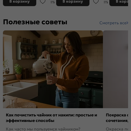
В корзину
В корзину
В корз
Полезные советы
Смотреть все
Как почистить чайник от накипи: простые и
Покраска ст
эффективные способы
сочетания,
Как часто мы пользуемся чайником?
Окраска пов