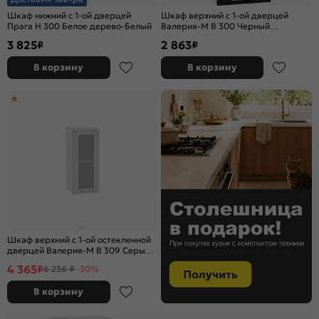
Шкаф нижний с 1-ой дверцей
Шкаф верхний с 1-ой дверцей
Прага Н 300 Белое дерево-Белый
Валерия-М В 300 Черный
металлик-Белый
3 825
2 863
₽
₽
В корзину
В корзину
Шкаф верхний с 1-ой остекленной
дверцей Валерия-М В 309 Серый
металлик дождь светлый-Белый
4 365
₽
6 236 ₽
-30%
В корзину