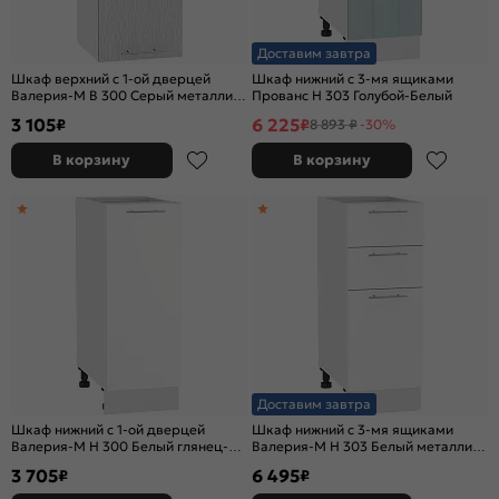
Доставим завтра
Шкаф верхний с 1-ой дверцей
Шкаф нижний с 3-мя ящиками
Валерия-М В 300 Серый металлик
Прованс Н 303 Голубой-Белый
дождь светлый-Белый
3 105
6 225
₽
₽
8 893 ₽
-30%
В корзину
В корзину
Доставим завтра
Шкаф нижний с 1-ой дверцей
Шкаф нижний с 3-мя ящиками
Валерия-М Н 300 Белый глянец-
Валерия-М Н 303 Белый металлик-
Белый
Белый
3 705
6 495
₽
₽