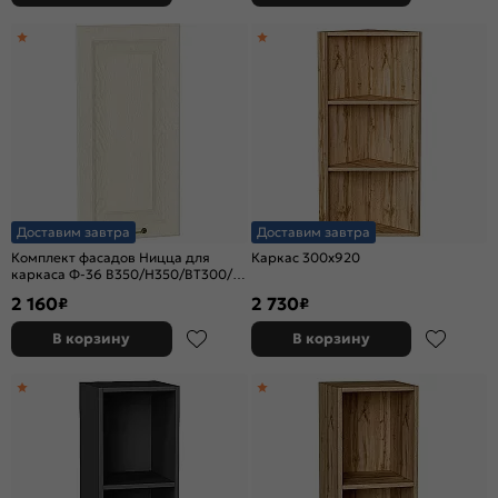
Доставим завтра
Доставим завтра
Комплект фасадов Ницца для
Каркас 300x920
каркаса Ф-36 В350/Н350/ВТ300/
ВУ690 Дуб крем
2 160
2 730
₽
₽
В корзину
В корзину