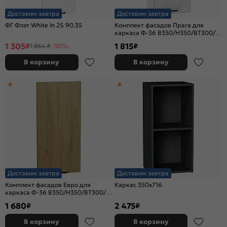
Доставим завтра
Доставим завтра
ФГ Флэт White In 2S 90.35
Комплект фасадов Прага для
каркаса Ф-36 В350/Н350/ВТ300/
ВУ690 Белое дерево
1 305
1 815
₽
₽
1 864 ₽
-30%
В корзину
В корзину
Доставим завтра
Доставим завтра
Комплект фасадов Евро для
Каркас 350x716
каркаса Ф-36 В350/Н350/ВТ300/
ВУ690 Дуб песочный
1 680
2 475
₽
₽
В корзину
В корзину