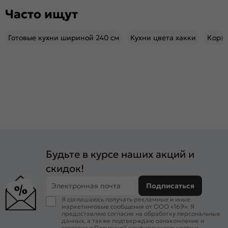
Часто ищут
Готовые кухни шириной 240 см
Кухни цвета хакки
Корз
Будьте в курсе наших акций и
скидок!
Электронная почта
Подписаться
Я соглашаюсь получать рекламные и иные
маркетинговые сообщения от ООО «169». Я
предоставляю согласие на обработку персональных
данных, а также подтверждаю ознакомление и
согласие с
Политикой конфиденциальности
и