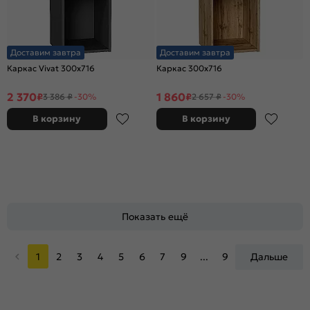
Доставим завтра
Доставим завтра
Каркас Vivat 300x716
Каркас 300x716
2 370
1 860
₽
₽
3 386 ₽
-30%
2 657 ₽
-30%
В корзину
В корзину
Показать ещё
1
2
3
4
5
6
7
9
...
9
Дальше