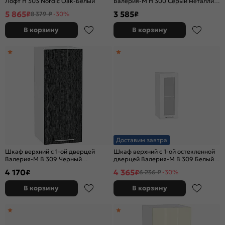
Лофт Н 303 Nordic Oak-Белый
Валерия-М Н 300 Серый металлик
дождь светлый-Белый
5 865
3 585
₽
₽
8 379 ₽
-30%
В корзину
В корзину
Доставим завтра
Шкаф верхний с 1-ой дверцей
Шкаф верхний с 1-ой остекленной
Валерия-М В 309 Черный
дверцей Валерия-М В 309 Белый
металлик дождь-Белый
металлик-Белый
4 170
4 365
₽
₽
6 236 ₽
-30%
В корзину
В корзину