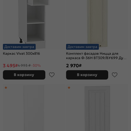
Доставим завтра
Доставим завтра
Каркас Vivat 300x816
Комплект фасадов Ницца для
каркаса Ф-36Н ВТ309/ВУ699 Дуб
крем
3 495
2 970
₽
₽
4 993 ₽
-30%
В корзину
В корзину