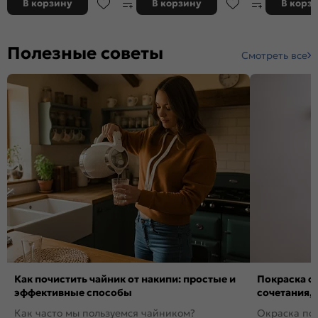
В корзину
В корзину
В корз
Полезные советы
Смотреть все
Как почистить чайник от накипи: простые и
Покраска ст
эффективные способы
сочетания,
Как часто мы пользуемся чайником?
Окраска пов