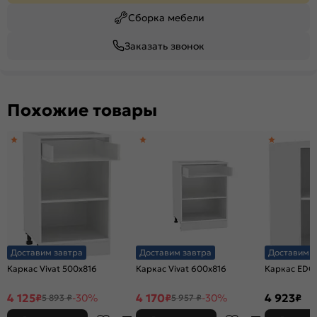
Сборка мебели
Заказать звонок
Похожие товары
Доставим завтра
Доставим завтра
Доставим з
Каркас Vivat 500x816
Каркас Vivat 600x816
Каркас EDG
4 125
4 170
4 923
₽
-30%
₽
-30%
₽
5 893 ₽
5 957 ₽