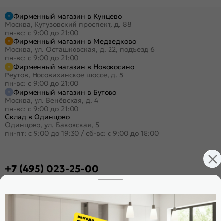
Фирменный магазин в Кунцево
Москва, Кутузовский проспект, д. 88
пн-вс: с 9:00 до 21:00
Фирменный магазин в Медведково
Москва, ул. Осташковская, д. 22, подъезд 6
пн-вс: с 9:00 до 21:00
Фирменный магазин в Новокосино
Реутов, Носовихинское шоссе, д. 5
пн-вс: с 9:00 до 21:00
Фирменный магазин в Бутово
Москва, ул. Венёвская, д. 4
пн-вс: с 9:00 до 21:00
Склад в Одинцово
Одинцово, ул. Баковская, 5
пн-пт: с 9:00 до 19:30
/
сб-вс: с 9:00 до 18:00
+7 (495) 023-25-00
Заказать звонок
Стать дилером