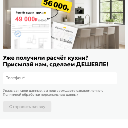
Расскажите о нас
Поделиться
Оцените магазин
ИКС 1180
© 2015—2026 Интернет-магазин мебели Mebel169.ru
Уже получили расчёт кухни?
Пользовательское соглашение
Присылай нам, сделаем ДЕШЕВЛЕ!
Политика обработки персональных данных
Телефон*
Карта сайта
На информационном ресурсе
применяются
куки
и рекомендательные
Хорошо
Указывая свои данные, вы подтверждаете ознакомление c
технологии
Политикой обработки персональных данных
Отправить заявку
Каталог
Магазины
Позвонить
Написать
Корзина