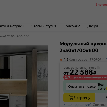
Блоге
ати и матрасы
Столы и стулья
Прихожие
Двери
Белый 2330x1700x600
Модульный кухонн
2330x1700x600
4,8
Код товара: 970707
Цена за погонный метр
22 588
от
₽
Получить столешницу в п
Без 
Оплатить позже
всего
В корзину
Нашли дешевле?
Снизим 