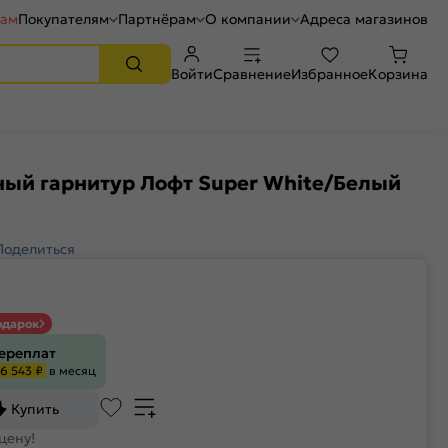
рам
Покупателям
Партнёрам
О компании
Адреса магазинов
Войти
Сравнение
Избранное
Корзина
ый гарнитур Лофт Super White/Белый
Поделиться
одарок
переплат
6 543 ₽
в месяц
Купить
цену!