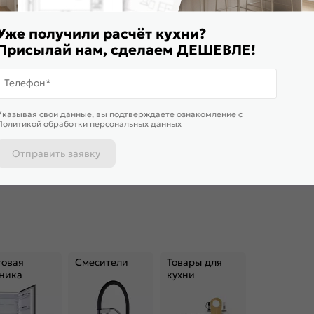
Уже получили расчёт кухни?
Присылай нам, сделаем ДЕШЕВЛЕ!
Телефон*
ставим завтра
Указывая свои данные, вы подтверждаете ознакомление c
ульный кухонный гарнитур
Модульный кухонный гарнитур
Кухонный г
Политикой обработки персональных данных
селона-01 Белый/Белый
Шале-01 White Dreamline/Белый
глянец/Бе
0x1800x600
2140x2200x600
2164x2700/
23 725
₽/п.м.
от
18 723
₽/п.м.
39 659
Отправить заявку
 корзину
В корзину
В корз
товая
Смесители
Товары для
ника
кухни