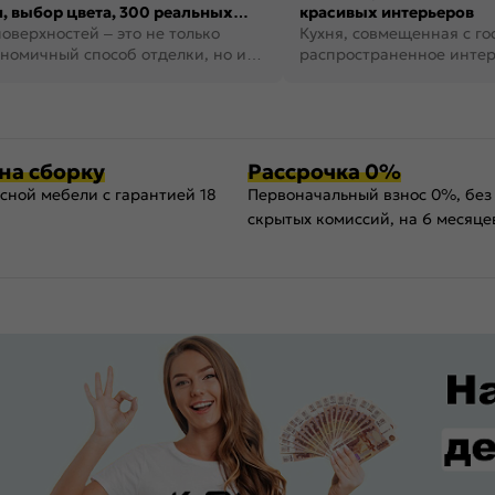
, выбор цвета, 300 реальных
красивых интерьеров
оверхностей – это не только
Кухня, совмещенная с го
номичный способ отделки, но и
распространенное инте
ть создать кре...
наши дни. В нем от...
на сборку
Рассрочка 0%
сной мебели с гарантией 18
Первоначальный взнос 0%, без
скрытых комиссий, на 6 месяце