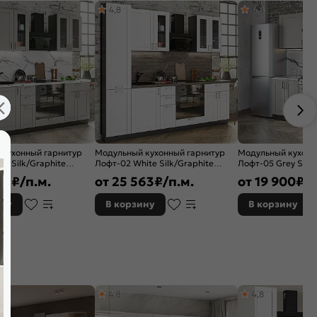
4,8
4,8
 кухонный гарнитур
Модульный кухонный гарнитур
Модульный кухонн
ey Silk/Graphite
Лофт-02 White Silk/Graphite
Лофт-05 Grey Silk/
x600
2140x2400x600
2140x1800x600
63
₽/п.м.
от
25 563
₽/п.м.
от
19 900
₽/п
ину
В корзину
В корзину
4,8
4,8