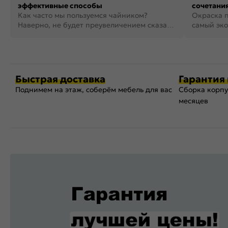
эффективные способы
сочетания
Как часто мы пользуемся чайником?
фото
Окраска п
Наверно, не будет преувеличением сказать,
самый эко
что это самая востребованная...
возможнос
Быстрая доставка
Гарантия 
Поднимем на этаж, соберём мебель для вас
Сборка корпу
месяцев