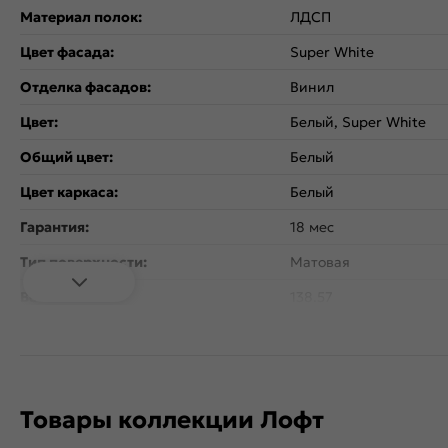
Материал полок:
ЛДСП
Цвет фасада:
Super White
Отделка фасадов:
Винил
Цвет:
Белый, Super White
Общий цвет:
Белый
Цвет каркаса:
Белый
Гарантия:
18 мес
Тип поверхности:
Матовая
Вес:
138.57
Стиль:
Современный
Коллекция:
Лофт
Дополнительная информация:
Внимание! Ручки в ком
Товары коллекции Лофт
Расположение:
Прямые