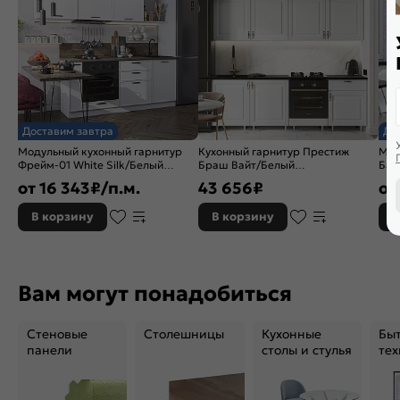
Доставим завтра
До
Модульный кухонный гарнитур
Кухонный гарнитур Престиж
Мод
Фрейм-01 White Silk/Белый
Браш Вайт/Белый
Бар
1782x2300x600
2500x2400x600 (Кастилло
214
от
16 343
₽/п.м.
43 656
₽
от
темный)
В корзину
В корзину
В
Вам могут понадобиться
Стеновые
Столешницы
Кухонные
Бы
панели
столы и стулья
тех