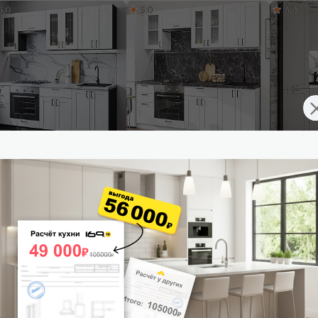
5,0
5,0
4,8
ульный кухонный гарнитур
Модульный кухонный гарнитур
Модульный
т-01 White Silk/Graphite
Лофт-01 White Silk/Белый
Лофт-02 Gr
0x2200x600
2140x2200x600
2140x2400
24 245
₽/п.м.
от
20 502
₽/п.м.
от
25 5
 корзину
В корзину
В корз
5,0
5,0
4,9