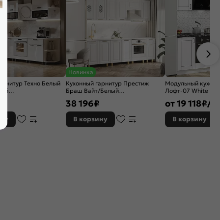
Новинка
арнитур Техно Белый
Кухонный гарнитур Престиж
Модульный кухонн
лый
Браш Вайт/Белый
Лофт-07 White Sil
900x600 (Антарес)
2138x2600x600 (Антарес)
2140x2200x600
₽
38 196
₽
от
19 118
₽/п.
ину
В корзину
В корзину