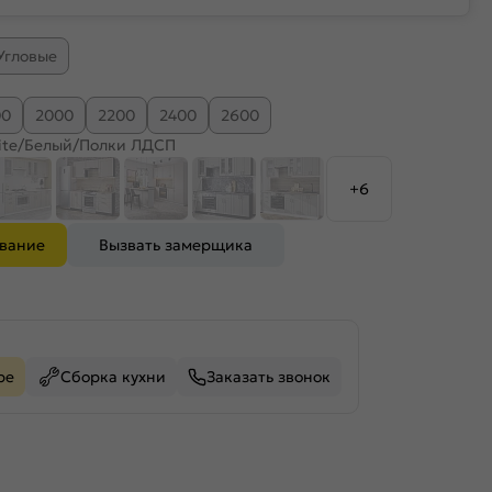
Угловые
00
2000
2200
2400
2600
ite/Белый/Полки ЛДСП
+6
ование
Вызвать замерщика
ре
Сборка кухни
Заказать звонок