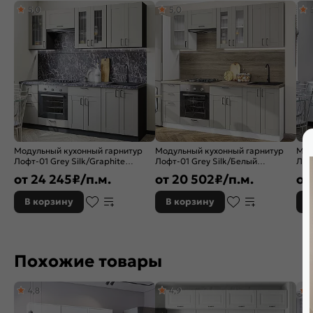
5,0
5,0
Толщина столешницы, мм:
27
Бренд:
Vivat
Модульный кухонный гарнитур
Модульный кухонный гарнитур
Мод
Лофт-01 Grey Silk/Graphite
Лофт-01 Grey Silk/Белый
Лоф
2140x2200x600
2140x2200x600
214
от
24 245
₽/п.м.
от
20 502
₽/п.м.
от
В корзину
В корзину
В
Похожие товары
4,8
4,9