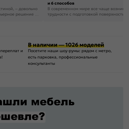
и 6 способов
стиной, – довольно
В современном мире все чаще возника
рьерное решение в
трудности с подготовкой поверхности д
поклейки обоев. И многие за...
В наличии — 1026 моделей
 переплат и
Посетите наши шоу-румы: рядом с метро,
в!
есть парковка, профессиональные
консультанты