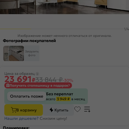
1
/
4
Изображение может немного отличаться от оригинала.
Фотографии покупателей
Загрузить
фото
Цена за образец
23 691
33 844
₽
₽
-30%
Получить столешницу в подарок
Без переплат
Оплатить позже
всего
3 949 ₽
в месяц
В корзину
Купить
Нашли дешевле?
Снизим цену!
Планировка: