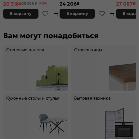
2140x2000x600 (Кастилло)
2238x1200/1200x600
(Антарес)
20 318
24 206
27 087
₽
-20%
₽
₽
25 398 ₽
3
В корзину
В корзину
В корз
Вам могут понадобиться
Стеновые панели
Столешницы
Кухонные столы и стулья
Бытовая техника