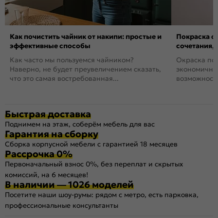
Как почистить чайник от накипи: простые и
Покраска ст
эффективные способы
сочетания,
Как часто мы пользуемся чайником?
Окраска пов
Наверно, не будет преувеличением сказать,
экономичный
что это самая востребованная...
возможность
Быстрая доставка
Поднимем на этаж, соберём мебель для вас
Гарантия на сборку
Сборка корпусной мебели с гарантией 18 месяцев
Рассрочка 0%
Первоначальный взнос 0%, без переплат и скрытых
комиссий, на 6 месяцев!
В наличии — 1026 моделей
Посетите наши шоу-румы: рядом с метро, есть парковка,
профессиональные консультанты