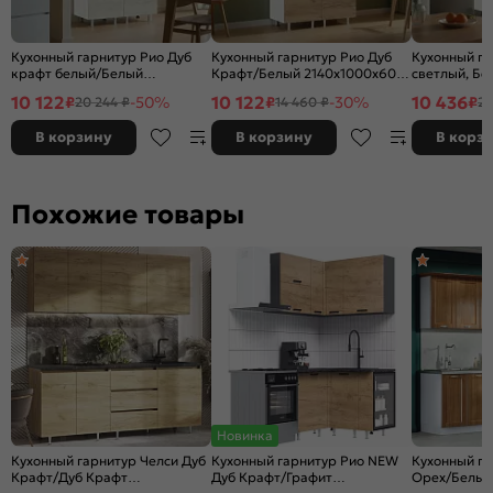
Кухонный гарнитур Рио Дуб
Кухонный гарнитур Рио Дуб
Кухонный га
крафт белый/Белый
Крафт/Белый 2140x1000x600
светлый, Бе
2140x1000x600 (Антарес)
(Антарес)
2140x1000x6
10 122
10 122
10 436
₽
-50%
₽
-30%
₽
20 244 ₽
14 460 ₽
20
В корзину
В корзину
В корз
Похожие товары
Новинка
Кухонный гарнитур Челси Дуб
Кухонный гарнитур Рио NEW
Кухонный г
Крафт/Дуб Крафт
Дуб Крафт/Графит
Орех/Белый