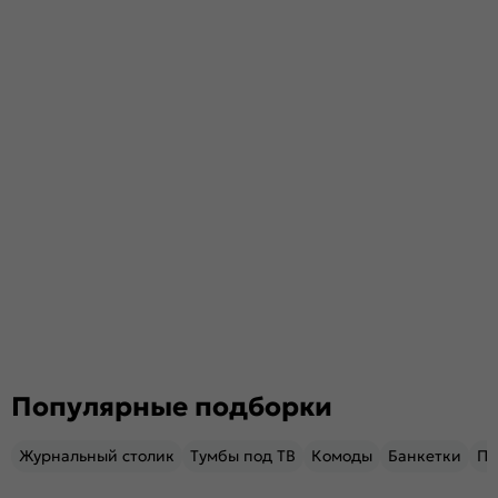
Популярные подборки
Журнальный столик
Тумбы под ТВ
Комоды
Банкетки
Пу