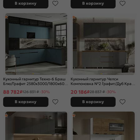
В корзину
В корзину
Кухонный гарнитур Техно-6 Браш
Кухонный гарнитур Челси
Блю/Графит 2580x3000/1800x600
Компоновка №2 Графит/Дуб Крафт
(Кастилло темный)
2140x2000x600 (Дуб вотан)
88 782
20 186
₽
₽
126 831 ₽
-30%
28 837 ₽
-30%
В корзину
В корзину