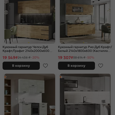
Кухонный гарнитур Челси Дуб
Кухонный гарнитур Рио Дуб Крафт/
Крафт/Графит 2140x2000x600
Белый 2140x1800x600 (Кастилло
(Кастилло темный)
темный)
19 549
19 307
₽
₽
24 436 ₽
-20%
38 614 ₽
-50%
В корзину
В корзину