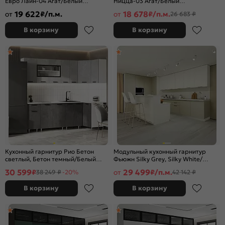
Евро Лайн-04 Агат/Белый
Ницца-03 Агат/Белый
2500x2400/1890x600
2340x1890/2400x600
19 622
18 678
от
₽/п.м.
от
₽/п.м.
26 683 ₽
В корзину
В корзину
Кухонный гарнитур Рио Бетон
Модульный кухонный гарнитур
светлый, Бетон темный/Белый
Фьюжн Silky Grey, Silky White/
2140x2400/1000x600 (Антарес)
Белый 2330x4400/2400x600
30 599
29 499
₽
от
₽/п.м.
38 249 ₽
-20%
42 142 ₽
В корзину
В корзину