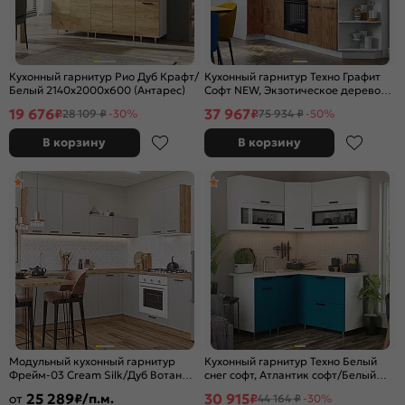
Кухонный гарнитур Рио Дуб Крафт/
Кухонный гарнитур Техно Графит
Белый 2140x2000x600 (Антарес)
Софт NEW, Экзотическое дерево
Амазония/Белый 2170x2700x600
19 676
37 967
₽
₽
28 109 ₽
-30%
75 934 ₽
-50%
(Антарес)
В корзину
В корзину
Модульный кухонный гарнитур
Кухонный гарнитур Техно Белый
Фрейм-03 Cream Silk/Дуб Вотан
снег софт, Атлантик софт/Белый
2140x2200x600
2140x1400/1400x600 (Антарес)
25 289
30 915
от
₽/п.м.
₽
44 164 ₽
-30%