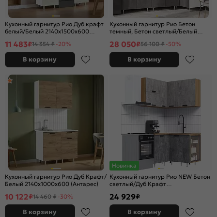
Кухонный гарнитур Рио Дуб крафт
Кухонный гарнитур Рио Бетон
белый/Белый 2140x1500x600
темный, Бетон светлый/Белый
(Антарес)
2140x2200/1000x600 (Антарес)
11 483
28 050
₽
₽
14 354 ₽
-20%
56 100 ₽
-50%
В корзину
В корзину
Новинка
Кухонный гарнитур Рио Дуб Крафт/
Кухонный гарнитур Рио NEW Бетон
Белый 2140x1000x600 (Антарес)
светлый/Дуб Крафт
2238x1200/1200x600
10 122
24 929
₽
₽
14 460 ₽
-30%
В корзину
В корзину