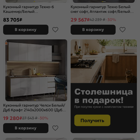
Кухонный гарнитур Техно-6
Кухонный гарнитур Техно Белый
Кашемир/Белый
снег софт, Атлантик софт/Белый
2580x3000/1800x600 (Кастилло
2170x1400/1300x600 (Антарес)
83 705
29 567
₽
₽
42 239 ₽
-30%
темный)
В корзину
В корзину
Кухонный гарнитур Челси Белый/
Дуб Крафт 2140x2000x600 (Дуб
вотан)
19 280
₽
27 543 ₽
-30%
В корзину