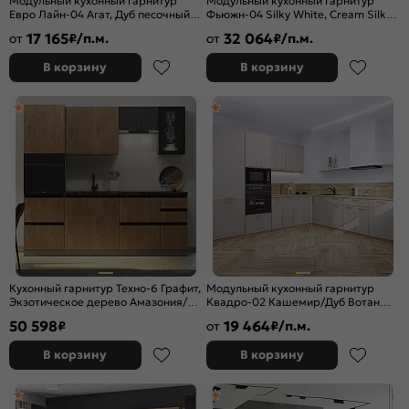
Модульный кухонный гарнитур
Модульный кухонный гарнитур
Евро Лайн-04 Агат, Дуб песочный/
Фьюжн-04 Silky White, Cream Silk/
Дуб Вотан 2140x1800/2150x600
Белый 2140x2500x600
17 165
32 064
от
₽/п.м.
от
₽/п.м.
В корзину
В корзину
Кухонный гарнитур Техно-6 Графит,
Модульный кухонный гарнитур
Экзотическое дерево Амазония/
Квадро-02 Кашемир/Дуб Вотан
Графит софт NEW 2224x2400x600
2140x2400/2150x600
50 598
19 464
₽
от
₽/п.м.
(Кастилло темный)
В корзину
В корзину