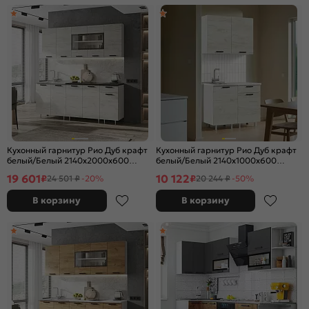
Кухонный гарнитур Рио Дуб крафт
Кухонный гарнитур Рио Дуб крафт
белый/Белый 2140x2000x600
белый/Белый 2140x1000x600
(Антарес)
(Антарес)
19 601
10 122
₽
₽
24 501 ₽
-20%
20 244 ₽
-50%
В корзину
В корзину