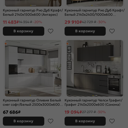
Кухонный гарнитур Рио Дуб Крафт/
Кухонный гарнитур Рио Дуб Крафт/
Белый 2140x1500x600 (Антарес)
Белый 2140x2400/1000x600
(Антарес)
11 483
29 910
₽
₽
14 354 ₽
-20%
42 729 ₽
-30%
В корзину
В корзину
Кухонный гарнитур Оливия Белый
Кухонный гарнитур Челси Графит/
снег софт/Белый 2500x3000x600
Графит 2140x2000x600 (Сонома)
(Антарес)
67 686
19 094
₽
₽
27 277 ₽
-30%
В корзину
В корзину