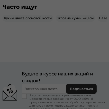
Часто ищут
Кухни цвета слоновой кости
Угловые кухни 240 см
Наве
Будьте в курсе наших акций и
скидок!
Электронная почта
Подписаться
Я соглашаюсь получать рекламные и иные
маркетинговые сообщения от ООО «169». Я
предоставляю согласие на обработку персональных
данных, а также подтверждаю ознакомление и
согласие с
Политикой конфиденциальности
и