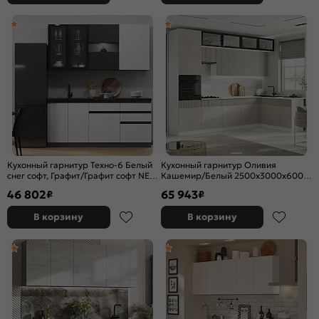
Кухонный гарнитур Техно-6 Белый
Кухонный гарнитур Оливия
снег софт, Графит/Графит софт NEW
Кашемир/Белый 2500x3000x600
2340x2000x600 (Кастилло темный)
(Антарес)
46 802
65 943
₽
₽
В корзину
В корзину