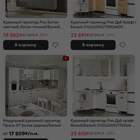
Кухонный гарнитур Рио Бетон
Кухонный гарнитур Рио Дуб Крафт/
светлый, Бетон темный/Белый
Белый 2140x2000/1300x600
2140x1800x600 (Антарес)
(Антарес)
19 502
23 691
₽
₽
27 860 ₽
-30%
33 844 ₽
-30%
В корзину
В корзину
Модульный кухонный гарнитур
Кухонный гарнитур Рио Дуб крафт
Прага-07 Белое дерево/Белый
белый/Белый 2140x2000/1300x600
2132x3300/1490x600
(Антарес)
17 809
23 615
от
₽/п.м.
₽
29 519 ₽
-20%