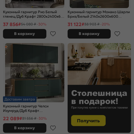
Кухонный гарнитур Рио Белый
Кухонный гарнитур Монако Шарли
глянец/Дуб Крафт 2800x2400x600
Бриз/Белый 2140x2600x600
(Дуб вотан)
(Антарес)
37 856
31 122
₽
₽
54 080 ₽
-30%
38 903 ₽
-20%
В корзину
В корзину
Доставим завтра
Кухонный гарнитур Челси
Изумруд/Дуб Крафт
2140x2000x600 (Кастилло)
22 089
₽
31 556 ₽
-30%
В корзину