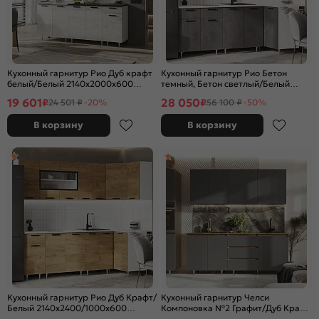
Кухонный гарнитур Рио Дуб крафт
Кухонный гарнитур Рио Бетон
белый/Белый 2140x2000x600
темный, Бетон светлый/Белый
(Антарес)
2140x2200/1000x600 (Антарес)
19 601
28 050
₽
₽
24 501 ₽
-20%
56 100 ₽
-50%
В корзину
В корзину
Кухонный гарнитур Рио Дуб Крафт/
Кухонный гарнитур Челси
Белый 2140x2400/1000x600
Компоновка №2 Графит/Дуб Крафт
(Антарес)
2140x2000x600 (Дуб вотан)