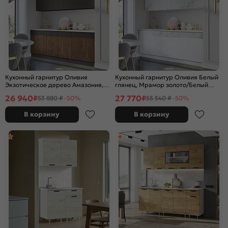
Кухонный гарнитур Оливия
Кухонный гарнитур Оливия Белый
Экзотическое дерево Амазония,
глянец, Мрамор золото/Белый
Графит Софт NEW/Белый
2000x2000x600 (Антарес)
26 940
27 770
₽
₽
53 880 ₽
-50%
55 540 ₽
-50%
2000x2000x600 (Антарес)
В корзину
В корзину