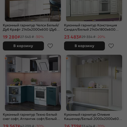
Кухонный гарнитур Челси Белый/
Кухонный гарнитур Констанция
Дуб Крафт 2140x2000x600 (Дуб
Сандал/Белый 2140x1800x600
вотан)
(Антарес)
19 280
23 483
₽
₽
27 543 ₽
-30%
29 354 ₽
-20%
В корзину
В корзину
Кухонный гарнитур Техно Белый
Кухонный гарнитур Оливия
снег софт, Атлантик софт/Белый
Кашемир/Белый 2000x2000x600
2170x1400/1300x600 (Антарес)
(Антарес)
29 567
26 739
₽
₽
42 239 ₽
-30%
33 424 ₽
-20%