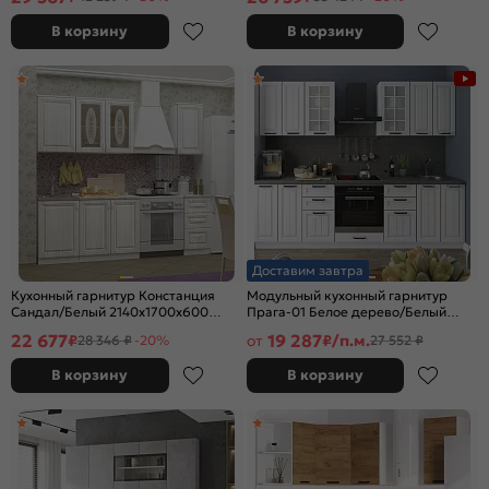
В корзину
В корзину
Доставим завтра
Кухонный гарнитур Констанция
Модульный кухонный гарнитур
Сандал/Белый 2140x1700x600
Прага-01 Белое дерево/Белый
(Антарес)
2140x2600x600
22 677
19 287
₽
от
₽/п.м.
28 346 ₽
-20%
27 552 ₽
В корзину
В корзину