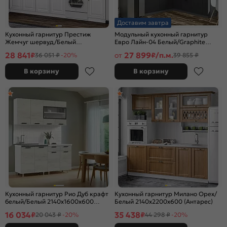
Доставим завтра
Кухонный гарнитур Престиж
Модульный кухонный гарнитур
Жемчуг шервуд/Белый
Евро Лайн-04 Белый/Graphite
2140x2000x600 (Кастилло темный)
2500x2400/1890x600
28 841
27 899
₽
от
₽/п.м.
36 051 ₽
-20%
39 855 ₽
В корзину
В корзину
Кухонный гарнитур Рио Дуб крафт
Кухонный гарнитур Милано Орех/
белый/Белый 2140x1600x600
Белый 2140x2200x600 (Антарес)
(Антарес)
16 034
35 438
₽
₽
20 043 ₽
-20%
44 298 ₽
-20%