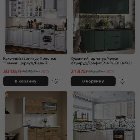
Кухонный гарнитур Престиж
Кухонный гарнитур Челси
Жемчуг шервуд/Белый
Изумруд/Графит 2140x2000x600
2400x2000x600 (Антарес)
(Кастилло)
30 057
21 875
₽
₽
42 939 ₽
-30%
31 250 ₽
-30%
В корзину
В корзину