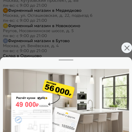
Москва, Кутузовский проспект, д. 88
пн-вс: с 9:00 до 21:00
Фирменный магазин в Медведково
Москва, ул. Осташковская, д. 22, подъезд 6
пн-вс: с 9:00 до 21:00
Фирменный магазин в Новокосино
Реутов, Носовихинское шоссе, д. 5
пн-вс: с 9:00 до 21:00
Фирменный магазин в Бутово
Москва, ул. Венёвская, д. 4
пн-вс: с 9:00 до 21:00
Склад в Одинцово
Одинцово, ул. Баковская, 5
пн-пт: с 9:00 до 19:30
/
сб-вс: с 9:00 до 18:00
+7 (495) 023-25-00
Заказать звонок
Стать дилером
Расскажите о нас
Поделиться
Оцените магазин