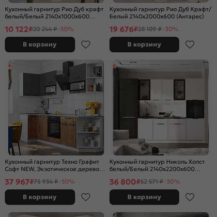
Кухонный гарнитур Рио Дуб крафт
Кухонный гарнитур Рио Дуб Крафт/
белый/Белый 2140x1000x600
Белый 2140x2000x600 (Антарес)
(Антарес)
10 122
19 676
₽
₽
20 244 ₽
-50%
28 109 ₽
-30%
В корзину
В корзину
Кухонный гарнитур Техно Графит
Кухонный гарнитур Николь Холст
Софт NEW, Экзотическое дерево
белый/Белый 2140x2200x600
Амазония/Белый 2170x2700x600
(Кастилло темный)
37 967
36 800
₽
₽
75 934 ₽
-50%
52 571 ₽
-30%
(Антарес)
В корзину
В корзину