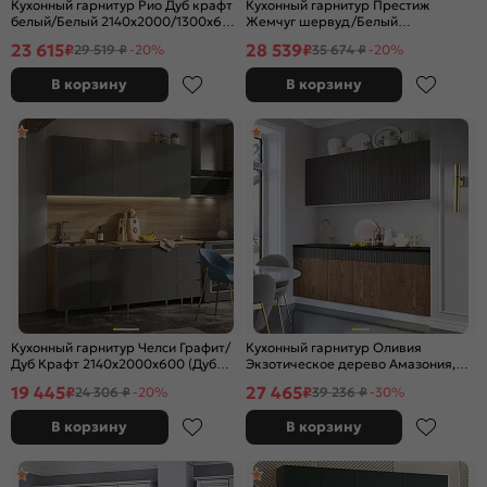
Кухонный гарнитур Рио Дуб крафт
Кухонный гарнитур Престиж
белый/Белый 2140x2000/1300x600
Жемчуг шервуд/Белый
(Антарес)
2140x2000x600 (Антарес)
23 615
28 539
₽
₽
29 519 ₽
-20%
35 674 ₽
-20%
В корзину
В корзину
Кухонный гарнитур Челси Графит/
Кухонный гарнитур Оливия
Дуб Крафт 2140x2000x600 (Дуб
Экзотическое дерево Амазония,
вотан)
Графит Софт NEW/Белый
19 445
27 465
₽
₽
24 306 ₽
-20%
39 236 ₽
-30%
2000x2000x600 (Кастилло темный)
В корзину
В корзину