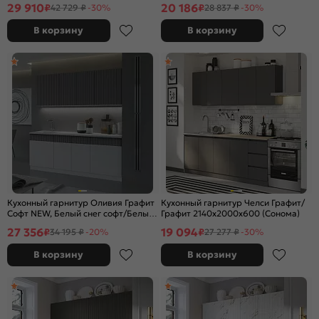
29 910
20 186
₽
₽
42 729 ₽
-30%
28 837 ₽
-30%
В корзину
В корзину
Кухонный гарнитур Оливия Графит
Кухонный гарнитур Челси Графит/
Софт NEW, Белый снег софт/Белый
Графит 2140x2000x600 (Сонома)
2000x2000x600 (Антарес)
27 356
19 094
₽
₽
34 195 ₽
-20%
27 277 ₽
-30%
В корзину
В корзину