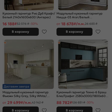
Кухонный гарнитур Рио Дуб Крафт/
Модульный кухонный гарнитур
Белый 2140x1600x600 (Антарес)
Ницца-03 Агат/Белый
2340x1890/2400x600
16 188
18 678
₽
от
₽/п.м.
32 376 ₽
-50%
26 683 ₽
В корзину
В корзину
Доставим завтра
Модульный кухонный гарнитур
Кухонный гарнитур Техно-6 Браш
Фьюжн Silky Grey, Silky White/
Блю/Графит 2580x3000/1800x600
Белый 2330x4400/2400x600
(Кастилло темный)
29 499
88 782
от
₽/п.м.
₽
42 142 ₽
126 831 ₽
-30%
В корзину
В корзину