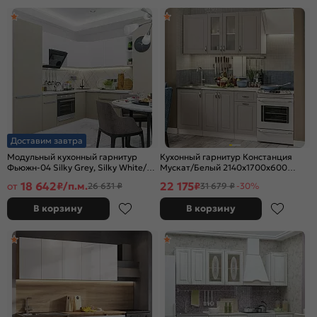
Доставим завтра
Модульный кухонный гарнитур
Кухонный гарнитур Констанция
Фьюжн-04 Silky Grey, Silky White/
Мускат/Белый 2140x1700x600
Белый 2140x2500/1800x600
(Антарес)
18 642
22 175
от
₽/п.м.
₽
26 631 ₽
31 679 ₽
-30%
В корзину
В корзину