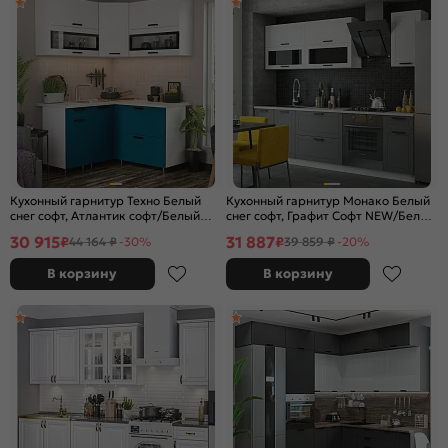
Кухонный гарнитур Техно Белый
Кухонный гарнитур Монако Белый
снег софт, Атлантик софт/Белый
снег софт, Графит Софт NEW/Белый
2140x1400/1400x600 (Антарес)
2140x2600x600 (Антарес)
30 915
31 887
₽
₽
44 164 ₽
-30%
39 859 ₽
-20%
В корзину
В корзину