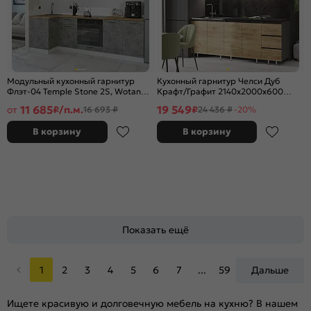
Модульный кухонный гарнитур
Кухонный гарнитур Челси Дуб
Флэт-04 Temple Stone 2S, Wotan
Крафт/Графит 2140x2000x600
Oak 2S/Белый
(Кастилло темный)
11 685
19 549
от
₽/п.м.
₽
16 693 ₽
24 436 ₽
-20%
2340x1000/2500x600
В корзину
В корзину
Показать ещё
1
2
3
4
5
6
7
...
59
Дальше
Ищете красивую и долговечную мебель на кухню? В нашем