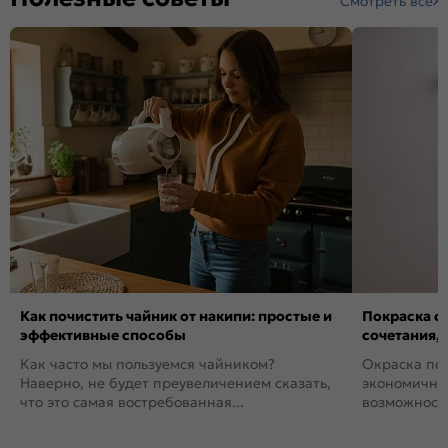
Смотреть все
Как почистить чайник от накипи: простые и
Покраска ст
эффективные способы
сочетания,
Как часто мы пользуемся чайником?
Окраска пов
Наверно, не будет преувеличением сказать,
экономичный
что это самая востребованная...
возможность