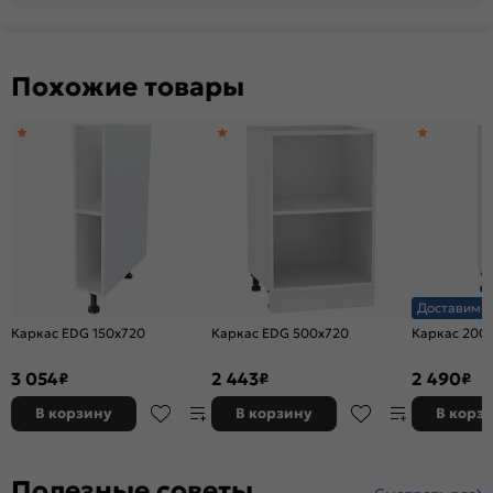
Похожие товары
Доставим з
Каркас EDG 150x720
Каркас EDG 500x720
Каркас 200
3 054
2 443
2 490
₽
₽
₽
В корзину
В корзину
В корз
Полезные советы