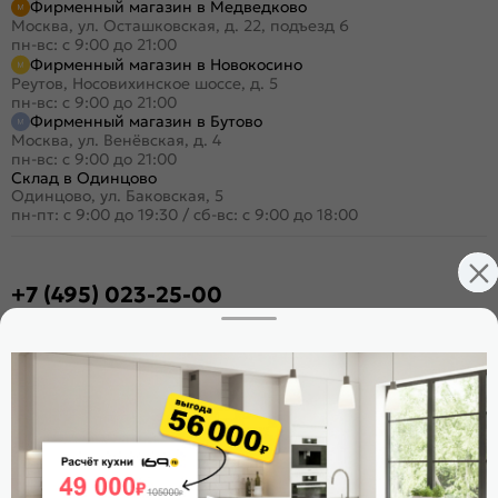
Фирменный магазин в Медведково
Москва, ул. Осташковская, д. 22, подъезд 6
пн-вс: с 9:00 до 21:00
Фирменный магазин в Новокосино
Реутов, Носовихинское шоссе, д. 5
пн-вс: с 9:00 до 21:00
Фирменный магазин в Бутово
Москва, ул. Венёвская, д. 4
пн-вс: с 9:00 до 21:00
Склад в Одинцово
Одинцово, ул. Баковская, 5
пн-пт: с 9:00 до 19:30
/
сб-вс: с 9:00 до 18:00
+7 (495) 023-25-00
Заказать звонок
Стать дилером
Расскажите о нас
Поделиться
Оцените магазин