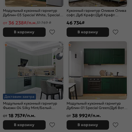
Модульный кухонный гарнитур
Кухонный гарнитур Оливия Олива
Дублин-03 Special White, Special
софт, Дуб Крафт/Дуб Крафт
Green/Дуб Вотан 2140x1950x600
2164x2400/1400x600 (Дуб вотан)
36 238
46 734
от
₽/п.м.
₽
51 769 ₽
В корзину
В корзину
Доставим завтра
Модульный кухонный гарнитур
Модульный кухонный гарнитур
Фьюжн-04 Silky Mint/Белый
Дублин-01 Special Green/Дуб Вотан
2140x2500/1800x600
2140x1900x600
18 757
38 992
от
₽/п.м.
от
₽/п.м.
В корзину
В корзину