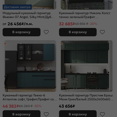
Доставим завтра
Модульный кухонный гарнитур
Кухонный гарнитур Николь Холст
Фьюжн-07 Angel, Silky Mint/Дуб
темно-зеленый/Графит
Вотан 2140x2700x600
2140x2000x600 (Кастилло темный)
26 456
32 685
от
₽/п.м.
₽
40 856 ₽
-20%
В корзину
В корзину
Кухонный гарнитур Техно-6
Кухонный гарнитур Престиж Браш
Атлантик софт, Графит/Графит софт
Мени Грин/Белый 2500x2400x600
NEW 2340x2000x600 (Кастилло
(Кастилло темный)
46 382
43 656
₽
₽
66 260 ₽
-30%
темный)
В корзину
В корзину