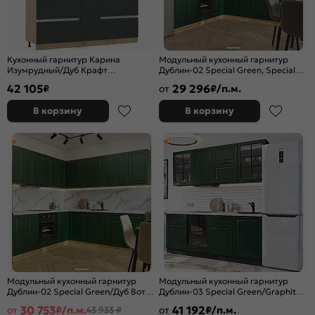
Кухонный гарнитур Карина
Модульный кухонный гарнитур
Изумрудный/Дуб Крафт
Дублин-02 Special Green, Special
2260x2000x570 (Дуб крафт)
White/Дуб Вотан
42 105
29 296
₽
от
₽/п.м.
2140x2200/2400x600
В корзину
В корзину
Модульный кухонный гарнитур
Модульный кухонный гарнитур
Дублин-02 Special Green/Дуб Вотан
Дублин-03 Special Green/Graphite
2140x2200/2400x600
2140x1950x600
30 753
41 192
от
₽/п.м.
от
₽/п.м.
43 933 ₽