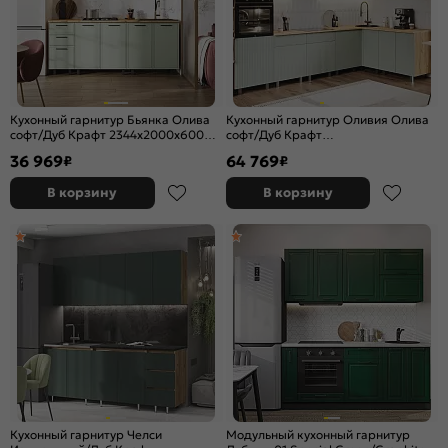
Кухонный гарнитур Бьянка Олива
Кухонный гарнитур Оливия Олива
софт/Дуб Крафт 2344x2000x600
софт/Дуб Крафт
(Дуб вотан)
2499x3000/1800x600 (Дуб вотан)
36 969
64 769
₽
₽
В корзину
В корзину
Кухонный гарнитур Челси
Модульный кухонный гарнитур