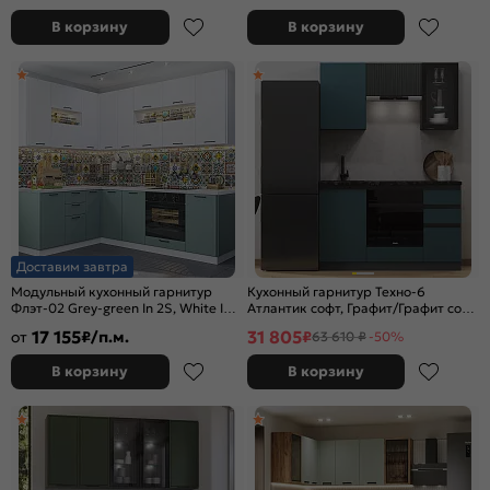
В корзину
В корзину
Доставим завтра
Модульный кухонный гарнитур
Кухонный гарнитур Техно-6
Флэт-02 Grey-green In 2S, White In
Атлантик софт, Графит/Графит софт
2S/Белый 2340x1700/2400x600
NEW 2140x1500x600 (Кастилло
17 155
31 805
от
₽/п.м.
₽
63 610 ₽
-50%
темный)
В корзину
В корзину