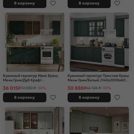
В корзину
В корзину
Кухонный гарнитур Ирис Браш
Кухонный гарнитур Престиж Браш
Мени Грин/Дуб Крафт
Мени Грин/Белый 2140x2000x600
2150x2000x600 (Дуб вотан)
(Кастилло темный)
36 015
30 888
₽
₽
72 030 ₽
-50%
44 126 ₽
-30%
В корзину
В корзину