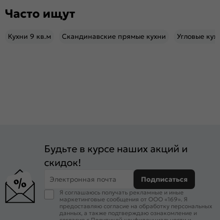
Часто ищут
Кухни 9 кв.м
Скандинавские прямые кухни
Угловые кух
Будьте в курсе наших акций и
скидок!
Электронная почта
Подписаться
Я соглашаюсь получать рекламные и иные
маркетинговые сообщения от ООО «169». Я
предоставляю согласие на обработку персональных
данных, а также подтверждаю ознакомление и
согласие с
Политикой конфиденциальности
и