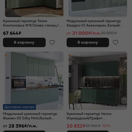
Кухонный гарнитур Техно
Модульный кухонный гарнитур
Компоновка №8 Олива глянец/
Квадро-01 Аквамарин, Белый/
Белый 2499x3000/1800x600
Белый 2140x3000x600
67 644
21 000
₽
от
₽/п.м.
30 000 ₽
(Антарес)
В корзину
В корзину
Доставим завтра
Модульный кухонный гарнитур
Кухонный гарнитур Челси
Фьюжн-03 Silky Mint/Белый
Изумрудный/Графит
2340x2600x600
2200x2000x600 (Кастилло темный)
28 396
20 832
от
₽/п.м.
₽
29 760 ₽
-30%