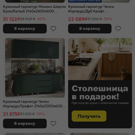
Кухонный гарнитур Монако Шарли
Кухонный гарнитур Челси
Бриз/Белый 2140x2600x600
Изумруд/Дуб Крафт
(Антарес)
2140x2000x600 (Кастилло)
31 122
22 089
₽
₽
38 903 ₽
-20%
31 556 ₽
-30%
В корзину
В корзину
Кухонный гарнитур Челси
Изумруд/Графит 2140x2000x600
(Кастилло)
21 875
₽
31 250 ₽
-30%
В корзину