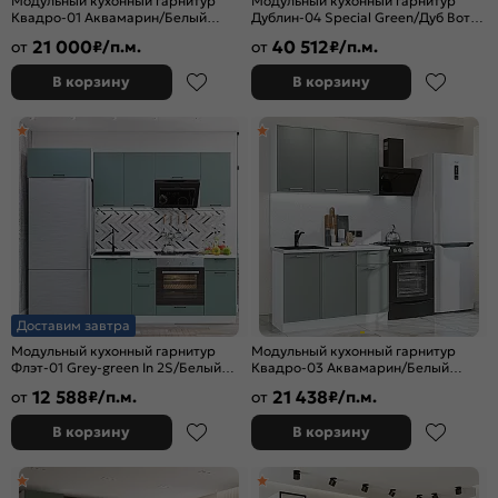
Модульный кухонный гарнитур
Модульный кухонный гарнитур
Квадро-01 Аквамарин/Белый
Дублин-04 Special Green/Дуб Вотан
2140x3000x600
2140x1300x600
21 000
40 512
от
₽/п.м.
от
₽/п.м.
В корзину
В корзину
Доставим завтра
Модульный кухонный гарнитур
Модульный кухонный гарнитур
Флэт-01 Grey-green In 2S/Белый
Квадро-03 Аквамарин/Белый
2140x2600x600
2140x1200x600
12 588
21 438
от
₽/п.м.
от
₽/п.м.
В корзину
В корзину