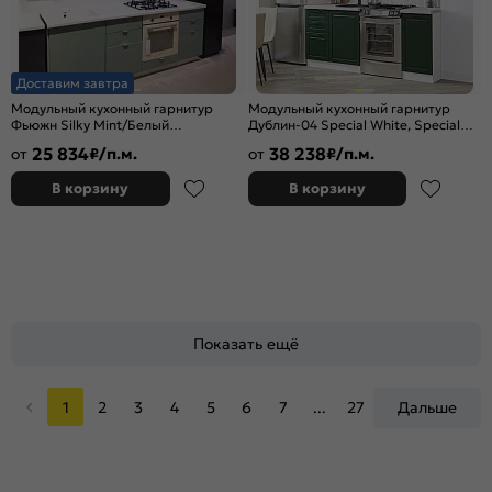
Доставим завтра
Модульный кухонный гарнитур
Модульный кухонный гарнитур
Фьюжн Silky Mint/Белый
Дублин-04 Special White, Special
2330x2200x600
Green/Белый 2140x1300x600
25 834
38 238
от
₽/п.м.
от
₽/п.м.
В корзину
В корзину
Показать ещё
1
2
3
4
5
6
7
...
27
Дальше