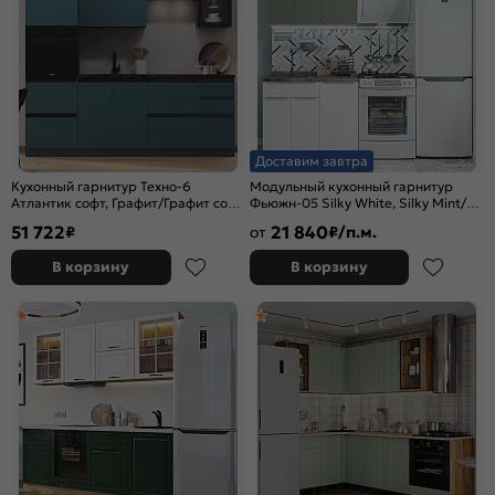
Доставим завтра
Кухонный гарнитур Техно-6
Модульный кухонный гарнитур
Атлантик софт, Графит/Графит софт
Фьюжн-05 Silky White, Silky Mint/
NEW 2224x2400x600 (Кастилло
Белый 2140x1000x600
51 722
21 840
₽
от
₽/п.м.
темный)
В корзину
В корзину