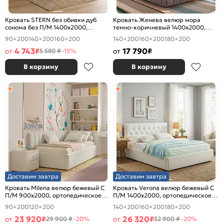
Кровать STERN без обивки дуб
Кровать Женева велюр мора
сонома без П/М 1400x2000,
темно-коричневый 1400x2000,
изголовье жесткое
изголовье мягкое
90×200
140×200
160×200
140×200
160×200
180×200
4 743
17 790
от
₽
от
₽
5 580 ₽
-15%
В корзину
В корзину
Доставим завтра
Доставим завтра
Кровать Milena велюр бежевый С
Кровать Verona велюр бежевый С
П/М 900x2000, ортопедическое
П/М 1400x2000, ортопедическое
основание, изголовье мягкое
основание, изголовье мягкое
90×200
120×200
140×200
160×200
180×200
23 920
26 320
от
₽
от
₽
29 900 ₽
-20%
32 900 ₽
-20%