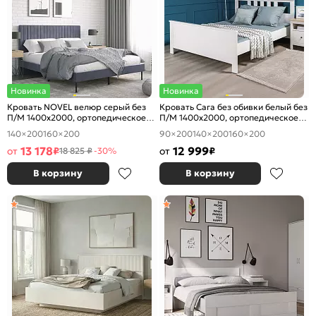
Новинка
Новинка
Кровать NOVEL велюр серый без
Кровать Сага без обивки белый без
П/М 1400x2000, ортопедическое
П/М 1400x2000, ортопедическое
основание, изголовье мягкое
основание, изголовье жесткое
140×200
160×200
90×200
140×200
160×200
13 178
12 999
от
₽
от
₽
18 825 ₽
-30%
В корзину
В корзину