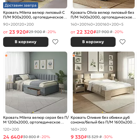
Доставим завтра
Кровать Milena велюр лиловый С
Кровать Olivia велюр лиловый без
П/М 900x2000, ортопедическое
П/М 1400x2000, ортопедическое
основание, изголовье мягкое
основание, изголовье мягкое
90×200
120×200
140×200
140×200
160×200
+5
23 920
22 320
от
₽
от
₽
29 900 ₽
-20%
27 900 ₽
-20%
В корзину
В корзину
Кровать Milena велюр серая без П/
Кровать Оливия без обивки дуб
М 1200x2000, ортопедическое
сонома/белый без П/М 1600x2000,
основание, изголовье мягкое
изголовье жесткое
120×200
160×200
24 640
9 330
₽
₽
30 800 ₽
-20%
13 329 ₽
-30%