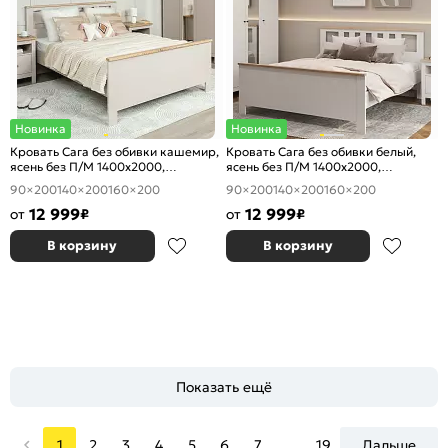
Новинка
Новинка
Кровать Сага без обивки кашемир,
Кровать Сага без обивки белый,
ясень без П/М 1400x2000,
ясень без П/М 1400x2000,
ортопедическое основание,
ортопедическое основание,
90×200
140×200
160×200
90×200
140×200
160×200
изголовье жесткое
изголовье жесткое
12 999
12 999
от
₽
от
₽
В корзину
В корзину
Показать ещё
1
2
3
4
5
6
7
...
19
Дальше