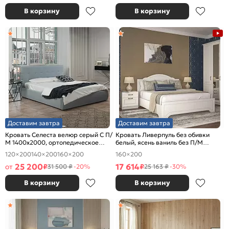
В корзину
В корзину
Доставим завтра
Доставим завтра
Кровать Селеста велюр серый С П/
Кровать Ливерпуль без обивки
М 1400x2000, ортопедическое
белый, ясень ваниль без П/М
основание, изголовье мягкое
1600x2000, изголовье жесткое
120×200
140×200
160×200
160×200
25 200
17 614
от
₽
₽
31 500 ₽
-20%
25 163 ₽
-30%
В корзину
В корзину