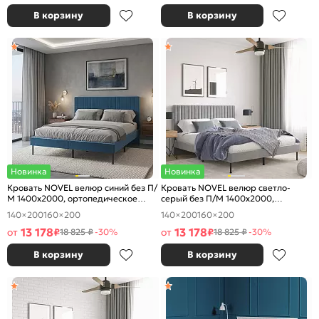
В корзину
В корзину
Новинка
Новинка
Кровать NOVEL велюр синий без П/
Кровать NOVEL велюр светло-
М 1400x2000, ортопедическое
серый без П/М 1400x2000,
основание, изголовье мягкое
ортопедическое основание,
140×200
160×200
140×200
160×200
изголовье мягкое
13 178
13 178
от
₽
от
₽
18 825 ₽
-30%
18 825 ₽
-30%
В корзину
В корзину