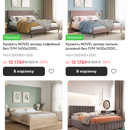
Новинка
Новинка
Кровать NOVEL велюр кофейный
Кровать NOVEL велюр пыльно
без П/М 1400x2000,
розовый без П/М 1400x2000,
ортопедическое основание,
ортопедическое основание,
140×200
160×200
140×200
160×200
изголовье мягкое
изголовье мягкое
13 178
13 178
от
₽
от
₽
18 825 ₽
-30%
18 825 ₽
-30%
В корзину
В корзину