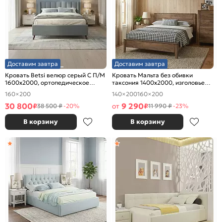
Доставим завтра
Доставим завтра
Кровать Betsi велюр серый С П/М
Кровать Мальта без обивки
1600x2000, ортопедическое
таксония 1400x2000, изголовье
основание, изголовье мягкое
жесткое
160×200
140×200
160×200
30 800
9 290
₽
от
₽
38 500 ₽
-20%
11 990 ₽
-23%
В корзину
В корзину