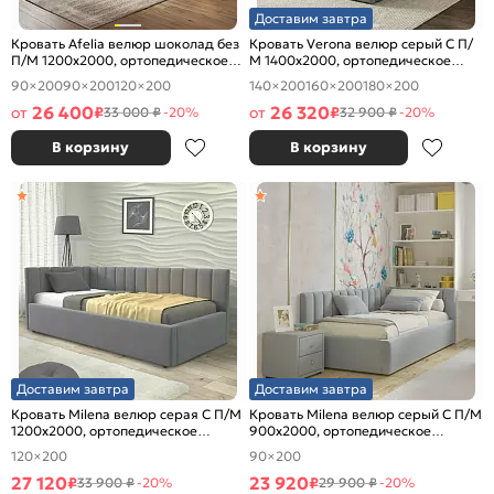
Доставим завтра
Кровать Afelia велюр шоколад без
Кровать Verona велюр серый С П/
П/М 1200x2000, ортопедическое
М 1400x2000, ортопедическое
основание, изголовье мягкое
основание, изголовье мягкое
90×200
90×200
120×200
140×200
160×200
180×200
26 400
26 320
от
₽
от
₽
33 000 ₽
-20%
32 900 ₽
-20%
В корзину
В корзину
Доставим завтра
Доставим завтра
Кровать Milena велюр серая С П/М
Кровать Milena велюр серый С П/М
1200x2000, ортопедическое
900x2000, ортопедическое
основание, изголовье мягкое
основание, изголовье мягкое
120×200
90×200
27 120
23 920
₽
₽
33 900 ₽
-20%
29 900 ₽
-20%