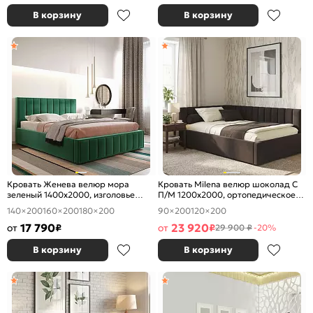
В корзину
В корзину
Кровать Женева велюр мора
Кровать Milena велюр шоколад С
зеленый 1400x2000, изголовье
П/М 1200x2000, ортопедическое
мягкое
основание, изголовье мягкое
140×200
160×200
180×200
90×200
120×200
17 790
23 920
от
₽
от
₽
29 900 ₽
-20%
В корзину
В корзину