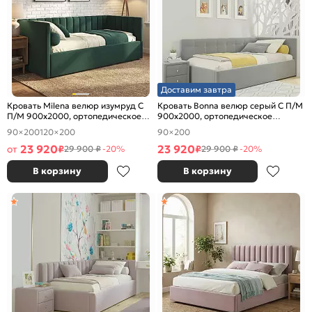
Доставим завтра
Кровать Milena велюр изумруд С
Кровать Bonna велюр серый С П/М
П/М 900x2000, ортопедическое
900x2000, ортопедическое
основание, изголовье мягкое
основание, изголовье мягкое
90×200
120×200
90×200
23 920
23 920
от
₽
₽
29 900 ₽
-20%
29 900 ₽
-20%
В корзину
В корзину