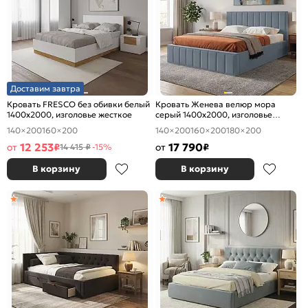
Доставим завтра
Кровать FRESCO без обивки белый
Кровать Женева велюр мора
1400x2000, изголовье жесткое
серый 1400x2000, изголовье
мягкое
140×200
160×200
140×200
160×200
180×200
12 253
17 790
от
₽
от
₽
14 415 ₽
-15%
В корзину
В корзину