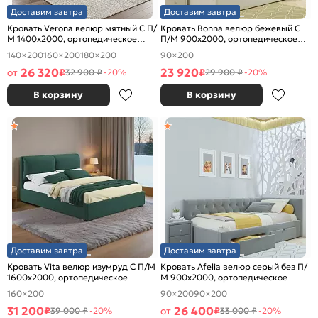
Доставим завтра
Доставим завтра
Кровать Verona велюр мятный С П/
Кровать Bonna велюр бежевый С
М 1400x2000, ортопедическое
П/М 900x2000, ортопедическое
основание, изголовье мягкое
основание, изголовье мягкое
140×200
160×200
180×200
90×200
26 320
23 920
от
₽
₽
32 900 ₽
-20%
29 900 ₽
-20%
В корзину
В корзину
Доставим завтра
Доставим завтра
Кровать Vita велюр изумруд С П/М
Кровать Afelia велюр серый без П/
1600x2000, ортопедическое
М 900x2000, ортопедическое
основание, изголовье мягкое
основание, изголовье мягкое
160×200
90×200
90×200
31 200
26 400
₽
от
₽
39 000 ₽
-20%
33 000 ₽
-20%