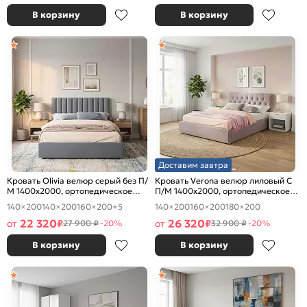
В корзину
В корзину
Доставим завтра
Кровать Olivia велюр серый без П/
Кровать Verona велюр лиловый С
М 1400x2000, ортопедическое
П/М 1400x2000, ортопедическое
основание, изголовье мягкое
основание, изголовье мягкое
140×200
140×200
160×200
+5
140×200
160×200
180×200
22 320
26 320
от
₽
от
₽
27 900 ₽
-20%
32 900 ₽
-20%
В корзину
В корзину