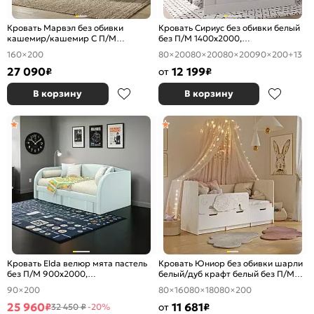
Кровать Марвэл без обивки
Кровать Сириус без обивки белый
кашемир/кашемир С П/М
без П/М 1400x2000,
1600x2000, ортопедическое
ортопедическое основание,
160×200
80×200
80×200
80×200
90×200
+13
основание, изголовье жесткое
изголовье жесткое
27 090
12 199
₽
от
₽
В корзину
В корзину
Кровать Elda велюр мята пастель
Кровать Юниор без обивки шарли
без П/М 900x2000,
белый/дуб крафт белый без П/М
ортопедическое основание,
800x1600, изголовье жесткое
90×200
80×160
80×180
80×200
изголовье мягкое
25 960
11 681
₽
от
₽
32 450 ₽
-20%