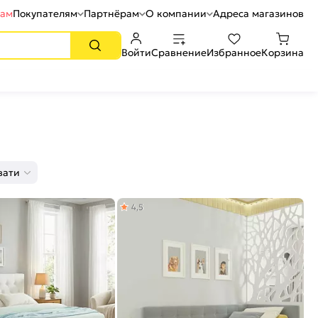
рам
Покупателям
Партнёрам
О компании
Адреса магазинов
Войти
Сравнение
Избранное
Корзина
вати
4,5