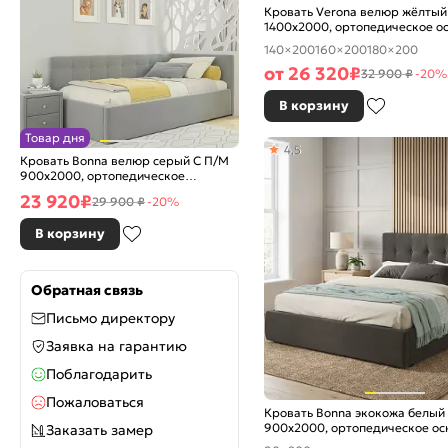
Кровать Verona велюр жёлтый
1400x2000, ортопедическое о
изголовье мягкое
140×200
160×200
180×200
от
26 320
₽
32 900 ₽
-20%
В корзину
Товар дня
4,5
Кровать Bonna велюр серый С П/М
900x2000, ортопедическое
основание, изголовье мягкое
23 920
₽
29 900 ₽
-20%
В корзину
Обратная связь
Письмо директору
Заявка на гарантию
Поблагодарить
Пожаловаться
Кровать Bonna экокожа белый
900x2000, ортопедическое ос
Заказать замер
изголовье мягкое