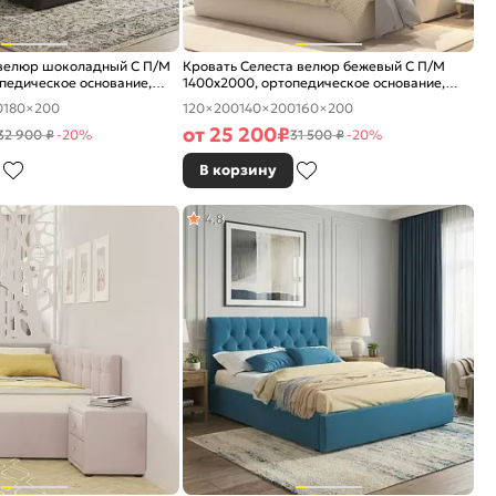
 велюр шоколадный С П/М
Кровать Селеста велюр бежевый С П/М
педическое основание,
1400x2000, ортопедическое основание,
е
изголовье мягкое
0
180×200
120×200
140×200
160×200
от
25 200
₽
32 900 ₽
-20%
31 500 ₽
-20%
В корзину
4,8