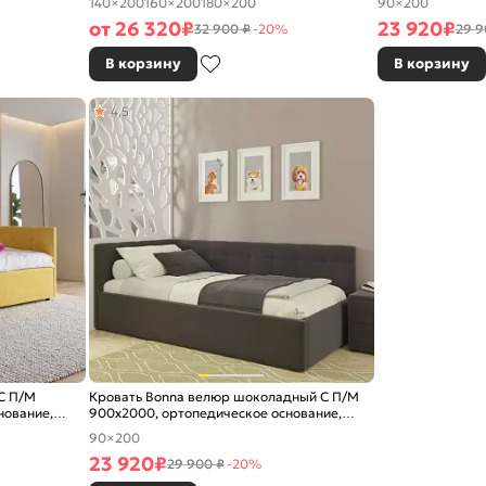
140×200
160×200
180×200
90×200
от
26 320
₽
23 920
₽
32 900 ₽
-20%
29 9
В корзину
В корзину
4,5
С П/М
Кровать Bonna велюр шоколадный С П/М
нование,
900x2000, ортопедическое основание,
изголовье мягкое
90×200
23 920
₽
29 900 ₽
-20%