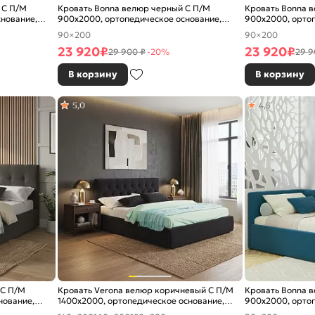
 С П/М
Кровать Bonna велюр черный С П/М
Кровать Bonna 
снование,
900x2000, ортопедическое основание,
900x2000, ортоп
изголовье мягкое
изголовье мягко
90×200
90×200
23 920
₽
23 920
₽
29 900 ₽
-20%
29 9
В корзину
В корзину
5,0
4,5
 С П/М
Кровать Verona велюр коричневый С П/М
Кровать Bonna в
нование,
1400x2000, ортопедическое основание,
900x2000, ортоп
изголовье мягкое
изголовье мягко