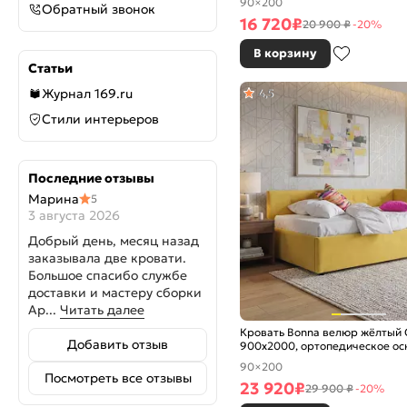
90×200
Обратный звонок
16 720
₽
20 900 ₽
-20%
В корзину
Статьи
Журнал 169.ru
4,5
Стили интерьеров
Последние отзывы
Марина
5
3 августа 2026
Добрый день, месяц назад
заказывала две кровати.
Большое спасибо службе
доставки и мастеру сборки
Ар...
Читать далее
Кровать Bonna велюр жёлтый 
Добавить отзыв
900x2000, ортопедическое ос
изголовье мягкое
90×200
Посмотреть все отзывы
23 920
₽
29 900 ₽
-20%