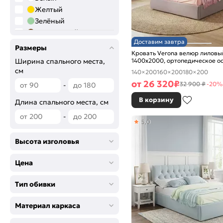
Желтый
Зелёный
Коричневый
Доставим завтра
Розовый
Размеры
Кровать Verona велюр лиловы
Салатовый
1400x2000, ортопедическое о
Ширина спального места,
Серый
изголовье мягкое
см
140×200
160×200
180×200
Синий
от
26 320
₽
32 900 ₽
-20%
-
Сиреневый
В корзину
Фиолетовый
Длина спального места, см
Черный
-
5,0
Высота изголовья
Цена
Тип обивки
Материал каркаса