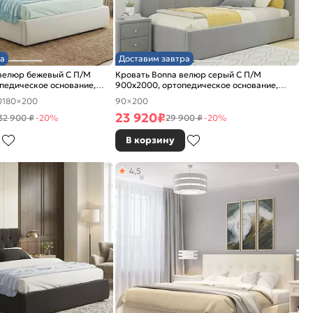
а
Доставим завтра
 велюр бежевый С П/М
Кровать Bonna велюр серый С П/М
педическое основание,
900x2000, ортопедическое основание,
е
изголовье мягкое
0
180×200
90×200
23 920
₽
32 900 ₽
-20%
29 900 ₽
-20%
В корзину
4,5