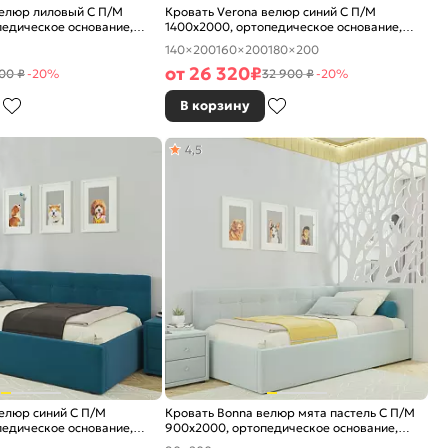
велюр лиловый С П/М
Кровать Verona велюр синий С П/М
едическое основание,
1400x2000, ортопедическое основание,
е
изголовье мягкое
140×200
160×200
180×200
от
26 320
₽
00 ₽
-20%
32 900 ₽
-20%
В корзину
4,5
елюр синий С П/М
Кровать Bonna велюр мята пастель С П/М
едическое основание,
900x2000, ортопедическое основание,
е
изголовье мягкое