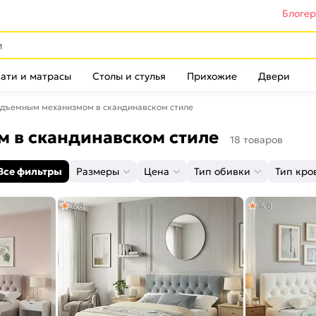
Блоге
ати и матрасы
Столы и стулья
Прихожие
Двери
одъемным механизмом в скандинавском стиле
м в скандинавском стиле
18 товаров
Все фильтры
Размеры
Цена
Тип обивки
Тип кро
4,8
4,8