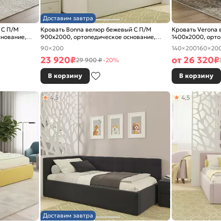
Доставим завтра
 С П/М
Кровать Bonna велюр бежевый С П/М
Кровать Verona
снование,
900x2000, ортопедическое основание,
1400x2000, орто
изголовье мягкое
изголовье мягко
90×200
140×200
160×20
23 920
₽
от
26 320
₽
29 900 ₽
-20%
В корзину
В корзину
4,5
4,5
Доставим завтра