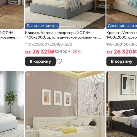
Доставим завтра
Доставим завтр
й С П/М
Кровать Verona велюр серый С П/М
Кровать Verona
снование,
1400x2000, ортопедическое основание,
1400x2000, орто
изголовье мягкое
изголовье мягко
140×200
160×200
180×200
140×200
160×20
от
26 320
₽
от
26 320
₽
32 900 ₽
-20%
В корзину
В корзину
4,5
4,8