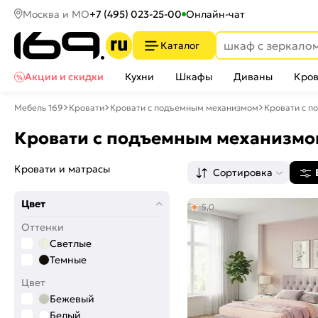
Москва и МО
+7 (495) 023-25-00
Онлайн-чат
Каталог
Акции и скидки
Кухни
Шкафы
Диваны
Кров
Мебель 169
Кровати
Кровати с подъемным механизмом
Кровати с п
Кровати с подъемным механизмо
Кровати и матрасы
Сортировка
Цвет
5,0
Оттенки
Светлые
Темные
Цвет
Бежевый
Белый