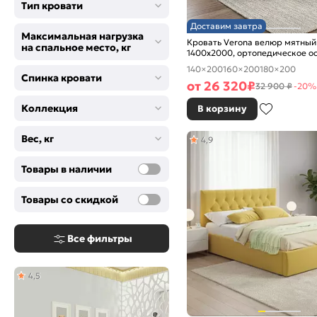
Тип кровати
Доставим завтра
Максимальная нагрузка
Кровать Verona велюр мятный
на спальное место, кг
1400x2000, ортопедическое о
изголовье мягкое
140×200
160×200
180×200
Спинка кровати
от
26 320
₽
32 900 ₽
-20%
Коллекция
В корзину
Вес, кг
4,9
Товары в наличии
Товары со скидкой
Все фильтры
4,5