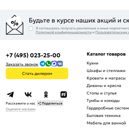
Будьте в курсе наших акций и с
Я соглашаюсь получать рекламные и иные маркетинго
Политикой конфиденциальности
и
Пользовательским
Каталог товаров
+7 (495) 023-25-00
Кухни
Заказать звонок
Шкафы и стеллажи
Стать дилером
Кровати и матрасы
Диваны и кресла
Столы и стулья
Тумбы и комоды
Расскажите о нас
Поделиться
Гардеробные систем
Оцените магазин
Бытовая техника
Мебель для ванной