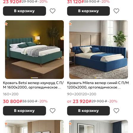
23 920
31 120
₽
₽
29 900 ₽
-20%
38 900 ₽
-20%
В корзину
В корзину
Кровать Betsi велюр изумруд С П/
Кровать Milena велюр синий С П/М
М 1600x2000, ортопедическое
1200x2000, ортопедическое
основание, изголовье мягкое
основание, изголовье мягкое
160×200
90×200
120×200
30 800
23 920
₽
от
₽
38 500 ₽
-20%
29 900 ₽
-20%
В корзину
В корзину