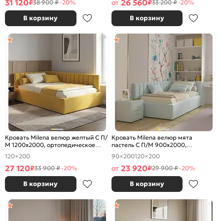
31 120
26 560
₽
от
₽
38 900 ₽
-20%
33 200 ₽
-20%
В корзину
В корзину
Кровать Milena велюр желтый С П/
Кровать Milena велюр мята
М 1200x2000, ортопедическое
пастель С П/М 900x2000,
основание, изголовье мягкое
ортопедическое основание,
120×200
90×200
120×200
изголовье мягкое
27 120
23 920
₽
от
₽
33 900 ₽
-20%
29 900 ₽
-20%
В корзину
В корзину