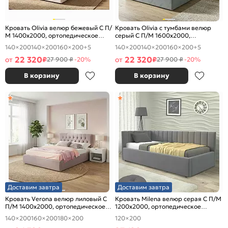
Кровать Olivia велюр бежевый С П/
Кровать Olivia с тумбами велюр
М 1400x2000, ортопедическое
серый С П/М 1600x2000,
основание, изголовье мягкое
ортопедическое основание,
140×200
140×200
160×200
+5
140×200
140×200
160×200
+5
изголовье мягкое
22 320
22 320
от
₽
от
₽
27 900 ₽
-20%
27 900 ₽
-20%
В корзину
В корзину
Доставим завтра
Доставим завтра
Кровать Verona велюр лиловый С
Кровать Milena велюр серая С П/М
П/М 1400x2000, ортопедическое
1200x2000, ортопедическое
основание, изголовье мягкое
основание, изголовье мягкое
140×200
160×200
180×200
120×200