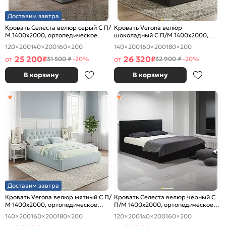
Доставим завтра
Кровать Селеста велюр серый С П/
Кровать Verona велюр
М 1400x2000, ортопедическое
шоколадный С П/М 1400x2000,
основание, изголовье мягкое
ортопедическое основание,
120×200
140×200
160×200
140×200
160×200
180×200
изголовье мягкое
25 200
26 320
от
₽
от
₽
31 500 ₽
-20%
32 900 ₽
-20%
В корзину
В корзину
Доставим завтра
Кровать Verona велюр мятный С П/
Кровать Селеста велюр черный С
М 1400x2000, ортопедическое
П/М 1400x2000, ортопедическое
основание, изголовье мягкое
основание, изголовье мягкое
140×200
160×200
180×200
120×200
140×200
160×200