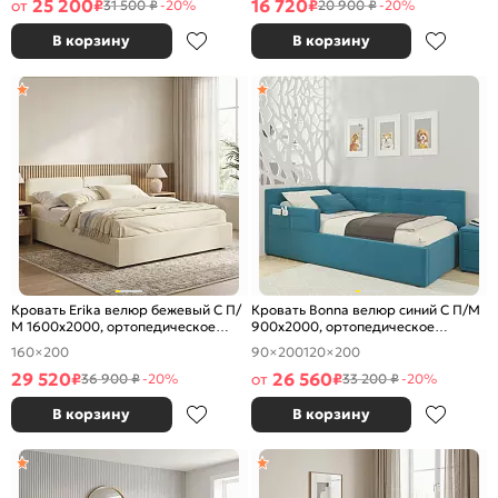
25 200
16 720
от
₽
₽
31 500 ₽
-20%
20 900 ₽
-20%
В корзину
В корзину
Кровать Erika велюр бежевый С П/
Кровать Bonna велюр синий С П/М
М 1600x2000, ортопедическое
900x2000, ортопедическое
основание, изголовье мягкое
основание, изголовье мягкое
160×200
90×200
120×200
29 520
26 560
₽
от
₽
36 900 ₽
-20%
33 200 ₽
-20%
В корзину
В корзину