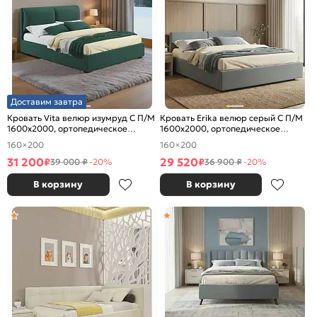
Доставим завтра
Кровать Vita велюр изумруд С П/М
Кровать Erika велюр серый С П/М
1600x2000, ортопедическое
1600x2000, ортопедическое
основание, изголовье мягкое
основание, изголовье мягкое
160×200
160×200
31 200
29 520
₽
₽
39 000 ₽
-20%
36 900 ₽
-20%
В корзину
В корзину