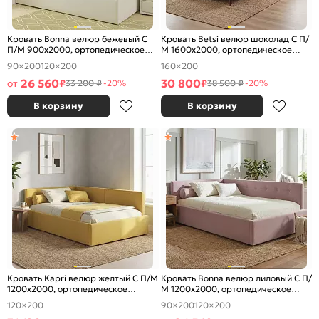
Кровать Bonna велюр бежевый С
Кровать Betsi велюр шоколад С П/
П/М 900x2000, ортопедическое
М 1600x2000, ортопедическое
основание, изголовье мягкое
основание, изголовье мягкое
90×200
120×200
160×200
26 560
30 800
от
₽
₽
33 200 ₽
-20%
38 500 ₽
-20%
В корзину
В корзину
Кровать Kapri велюр желтый С П/М
Кровать Bonna велюр лиловый С П/
1200x2000, ортопедическое
М 1200x2000, ортопедическое
основание, изголовье мягкое
основание, изголовье мягкое
120×200
90×200
120×200