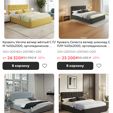
Кровать Verona велюр жёлтый С П/
Кровать Селеста велюр шоколад С
М 1400x2000, ортопедическое
П/М 1400x2000, ортопедическое
основание, изголовье мягкое
основание, изголовье мягкое
140×200
160×200
180×200
120×200
140×200
160×200
26 320
25 200
от
₽
от
₽
32 900 ₽
-20%
50 400 ₽
-20%
В корзину
В корзину