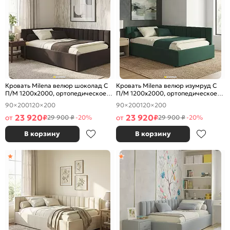
Кровать Milena велюр шоколад С
Кровать Milena велюр изумруд С
П/М 1200x2000, ортопедическое
П/М 1200x2000, ортопедическое
основание, изголовье мягкое
основание, изголовье мягкое
90×200
120×200
90×200
120×200
23 920
23 920
от
₽
от
₽
29 900 ₽
-20%
29 900 ₽
-20%
В корзину
В корзину