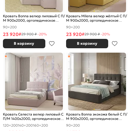
Кровать Bonna велюр лиловый С П/
Кровать Milena велюр жёлтый С П/
М 900x2000, ортопедическое
М 900x2000, ортопедическое
основание, изголовье мягкое
основание, изголовье мягкое
90×200
90×200
23 920
23 920
₽
₽
29 900 ₽
-20%
29 900 ₽
-20%
В корзину
В корзину
Кровать Селеста велюр лиловый С
Кровать Bonna экокожа белый С П/
П/М 1400x2000, ортопедическое
М 900x2000, ортопедическое
основание, изголовье мягкое
основание, изголовье мягкое
120×200
140×200
160×200
90×200