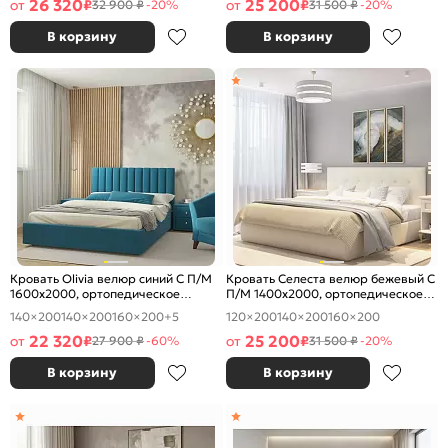
26 320
25 200
от
₽
от
₽
32 900 ₽
-20%
31 500 ₽
-20%
В корзину
В корзину
Кровать Olivia велюр синий С П/М
Кровать Селеста велюр бежевый С
1600x2000, ортопедическое
П/М 1400x2000, ортопедическое
основание, изголовье мягкое
основание, изголовье мягкое
140×200
140×200
160×200
+5
120×200
140×200
160×200
22 320
25 200
от
₽
от
₽
27 900 ₽
-60%
31 500 ₽
-20%
В корзину
В корзину