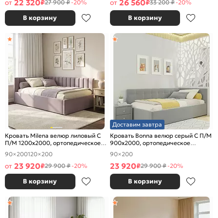
22 320
26 560
от
₽
от
₽
27 900 ₽
-20%
33 200 ₽
-20%
В корзину
В корзину
Доставим завтра
Кровать Milena велюр лиловый С
Кровать Bonna велюр серый С П/М
П/М 1200x2000, ортопедическое
900x2000, ортопедическое
основание, изголовье мягкое
основание, изголовье мягкое
90×200
120×200
90×200
23 920
23 920
от
₽
₽
29 900 ₽
-20%
29 900 ₽
-20%
В корзину
В корзину