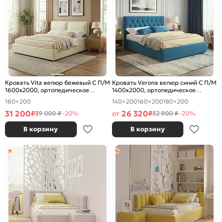
Кровать Vita велюр бежевый С П/М
Кровать Verona велюр синий С П/М
1600x2000, ортопедическое
1400x2000, ортопедическое
основание, изголовье мягкое
основание, изголовье мягкое
160×200
140×200
160×200
180×200
31 200
26 320
₽
от
₽
39 000 ₽
-20%
32 900 ₽
-20%
В корзину
В корзину