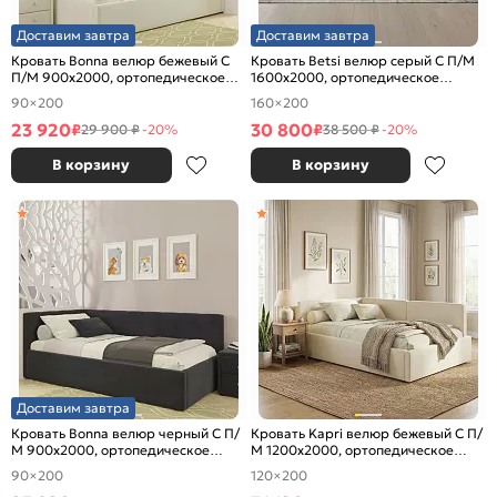
Доставим завтра
Доставим завтра
Кровать Bonna велюр бежевый С
Кровать Betsi велюр серый С П/М
П/М 900x2000, ортопедическое
1600x2000, ортопедическое
основание, изголовье мягкое
основание, изголовье мягкое
90×200
160×200
23 920
30 800
₽
₽
29 900 ₽
-20%
38 500 ₽
-20%
В корзину
В корзину
Доставим завтра
Кровать Bonna велюр черный С П/
Кровать Kapri велюр бежевый С П/
М 900x2000, ортопедическое
М 1200x2000, ортопедическое
основание, изголовье мягкое
основание, изголовье мягкое
90×200
120×200