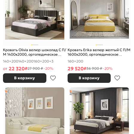
Кровать Olivia велюр шоколад С П/
Кровать Erika велюр желтый С П/М
М 1400x2000, ортопедическое
1600x2000, ортопедическое
основание, изголовье мягкое
основание, изголовье мягкое
140×200
140×200
160×200
+3
160×200
22 320
29 520
от
₽
₽
27 900 ₽
-20%
36 900 ₽
-20%
В корзину
В корзину