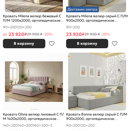
Доставим завтра
Кровать Milena велюр бежевый С
Кровать Milena велюр серый С П/М
П/М 1200x2000, ортопедическое
900x2000, ортопедическое
основание, изголовье мягкое
основание, изголовье мягкое
90×200
120×200
90×200
23 920
23 920
от
₽
₽
29 900 ₽
-20%
29 900 ₽
-20%
В корзину
В корзину
Кровать Olivia велюр лиловый С П/
Кровать Bonna велюр серый С П/М
М 1400x2000, ортопедическое
900x2000, ортопедическое
основание, изголовье мягкое
основание, изголовье мягкое
140×200
140×200
160×200
+5
90×200
120×200