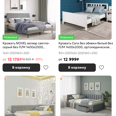
Новинка
Новинка
Кровать NOVEL велюр светло-
Кровать Сага без обивки белый без
серый без П/М 1400x2000,
П/М 1400x2000, ортопедическое
ортопедическое основание,
основание, изголовье жесткое
140×200
160×200
90×200
140×200
160×200
изголовье мягкое
13 178
12 999
от
₽
от
₽
18 825 ₽
-30%
В корзину
В корзину