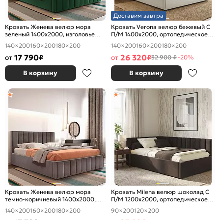
Доставим завтра
Кровать Женева велюр мора
Кровать Verona велюр бежевый С
зеленый 1400x2000, изголовье
П/М 1400x2000, ортопедическое
мягкое
основание, изголовье мягкое
140×200
160×200
180×200
140×200
160×200
180×200
17 790
26 320
от
₽
от
₽
32 900 ₽
-20%
В корзину
В корзину
Кровать Женева велюр мора
Кровать Milena велюр шоколад С
темно-коричневый 1400x2000,
П/М 1200x2000, ортопедическое
изголовье мягкое
основание, изголовье мягкое
140×200
160×200
180×200
90×200
120×200