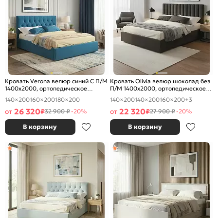
Кровать Verona велюр синий С П/М
Кровать Olivia велюр шоколад без
1400x2000, ортопедическое
П/М 1400x2000, ортопедическое
основание, изголовье мягкое
основание, изголовье мягкое
140×200
160×200
180×200
140×200
140×200
160×200
+3
26 320
22 320
от
₽
от
₽
32 900 ₽
-20%
27 900 ₽
-20%
В корзину
В корзину