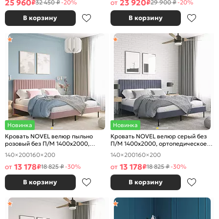
25 960
23 920
₽
от
₽
32 450 ₽
-20%
29 900 ₽
-20%
В корзину
В корзину
Новинка
Новинка
Кровать NOVEL велюр пыльно
Кровать NOVEL велюр серый без
розовый без П/М 1400x2000,
П/М 1400x2000, ортопедическое
ортопедическое основание,
основание, изголовье мягкое
140×200
160×200
140×200
160×200
изголовье мягкое
13 178
13 178
от
₽
от
₽
18 825 ₽
-30%
18 825 ₽
-30%
В корзину
В корзину