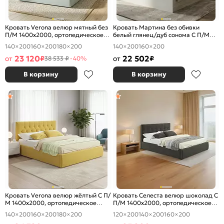
Кровать Verona велюр мятный без
Кровать Мартина без обивки
П/М 1400x2000, ортопедическое
белый глянец/дуб сонома С П/М
основание, изголовье мягкое
1400x2000, ортопедическое
140×200
160×200
180×200
140×200
160×200
основание, изголовье жесткое
23 120
22 502
от
₽
от
₽
38 533 ₽
-40%
В корзину
В корзину
Кровать Verona велюр жёлтый С П/
Кровать Селеста велюр шоколад С
М 1400x2000, ортопедическое
П/М 1400x2000, ортопедическое
основание, изголовье мягкое
основание, изголовье мягкое
140×200
160×200
180×200
120×200
140×200
160×200