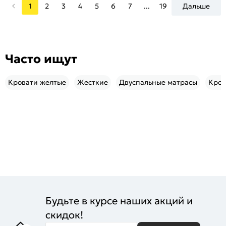
1
2
3
4
5
6
7
...
19
Дальше
Часто ищут
Кровати желтые
Жесткие
Двуспальные матрасы
Кров
Будьте в курсе наших акций и
скидок!