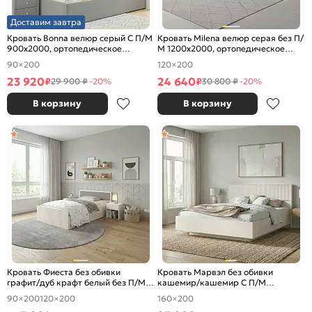
Доставим завтра
Кровать Bonna велюр серый С П/М
Кровать Milena велюр серая без П/
900x2000, ортопедическое
М 1200x2000, ортопедическое
основание, изголовье мягкое
основание, изголовье мягкое
90×200
120×200
23 920
24 640
₽
₽
29 900 ₽
-20%
30 800 ₽
-20%
В корзину
В корзину
Кровать Фиеста без обивки
Кровать Марвэл без обивки
графит/дуб крафт белый без П/М
кашемир/кашемир С П/М
1200x2000, изголовье жесткое
1600x2000, ортопедическое
90×200
120×200
160×200
основание, изголовье жесткое