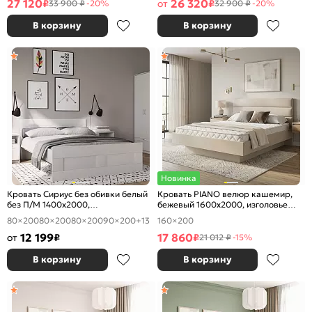
27 120
26 320
₽
от
₽
33 900 ₽
-20%
32 900 ₽
-20%
В корзину
В корзину
Новинка
Кровать Сириус без обивки белый
Кровать PIANO велюр кашемир,
без П/М 1400x2000,
бежевый 1600x2000, изголовье
ортопедическое основание,
мягкое
80×200
80×200
80×200
90×200
+13
160×200
изголовье жесткое
12 199
17 860
от
₽
₽
21 012 ₽
-15%
В корзину
В корзину