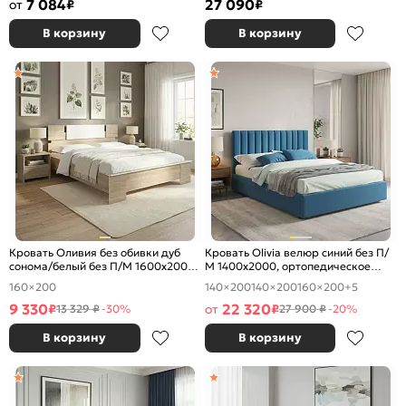
7 084
27 090
от
₽
₽
В корзину
В корзину
Кровать Оливия без обивки дуб
Кровать Olivia велюр синий без П/
сонома/белый без П/М 1600x2000,
М 1400x2000, ортопедическое
изголовье жесткое
основание, изголовье мягкое
160×200
140×200
140×200
160×200
+5
9 330
22 320
₽
от
₽
13 329 ₽
-30%
27 900 ₽
-20%
В корзину
В корзину