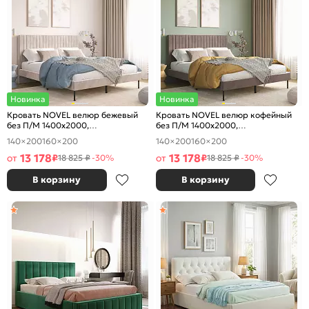
Новинка
Новинка
Кровать NOVEL велюр бежевый
Кровать NOVEL велюр кофейный
без П/М 1400x2000,
без П/М 1400x2000,
ортопедическое основание,
ортопедическое основание,
140×200
160×200
140×200
160×200
изголовье мягкое
изголовье мягкое
13 178
13 178
от
₽
от
₽
18 825 ₽
-30%
18 825 ₽
-30%
В корзину
В корзину