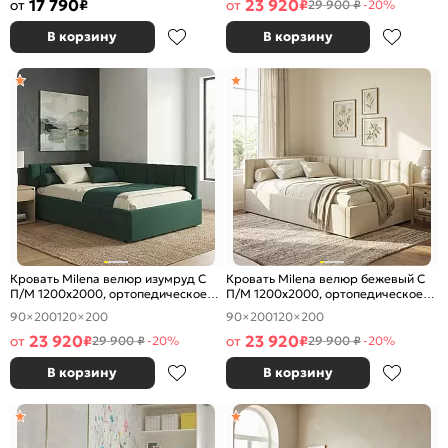
17 790
23 920
от
₽
от
₽
29 900 ₽
-20%
В корзину
В корзину
Кровать Milena велюр изумруд С
Кровать Milena велюр бежевый С
П/М 1200x2000, ортопедическое
П/М 1200x2000, ортопедическое
основание, изголовье мягкое
основание, изголовье мягкое
90×200
120×200
90×200
120×200
23 920
23 920
от
₽
от
₽
29 900 ₽
-20%
29 900 ₽
-20%
В корзину
В корзину