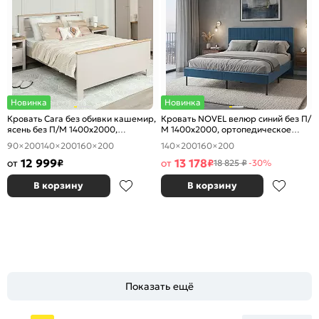
Новинка
Новинка
Кровать Сага без обивки кашемир,
Кровать NOVEL велюр синий без П/
ясень без П/М 1400x2000,
М 1400x2000, ортопедическое
ортопедическое основание,
основание, изголовье мягкое
90×200
140×200
160×200
140×200
160×200
изголовье жесткое
12 999
13 178
от
₽
от
₽
18 825 ₽
-30%
В корзину
В корзину
Показать ещё