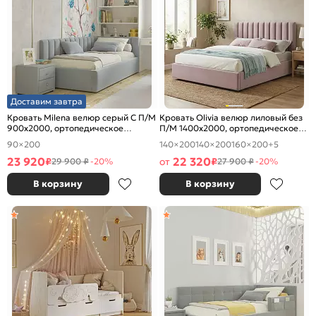
Доставим завтра
Кровать Milena велюр серый С П/М
Кровать Olivia велюр лиловый без
900x2000, ортопедическое
П/М 1400x2000, ортопедическое
основание, изголовье мягкое
основание, изголовье мягкое
90×200
140×200
140×200
160×200
+5
23 920
22 320
₽
от
₽
29 900 ₽
-20%
27 900 ₽
-20%
В корзину
В корзину