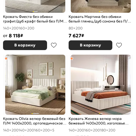
Кровать Фиеста без обивки
Кровать Мартина без обивки
графит/дуб крафт белый без П/М
белый глянец/дуб сонома без П/М
1400x2000, изголовье жесткое
800x2000, изголовье жесткое
140×200
160×200
80×200
8 118
7 627
от
₽
₽
В корзину
В корзину
Кровать Olivia велюр бежевый без
Кровать Женева велюр мора
П/М 1400x2000, ортопедическое
бежевый 1400x2000, изголовье
основание, изголовье мягкое
мягкое
140×200
140×200
160×200
+5
140×200
160×200
180×200