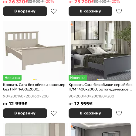
26 320
25 200
от
₽
от
₽
32 900 ₽
-20%
50 400 ₽
-20%
В корзину
В корзину
Новинка
Новинка
Кровать Сага без обивки кашемир
Кровать Сага без обивки серый без
без П/М 1400x2000,
П/М 1400x2000, ортопедическое
ортопедическое основание,
основание, изголовье жесткое
90×200
140×200
160×200
90×200
140×200
160×200
изголовье жесткое
12 999
12 999
от
₽
от
₽
В корзину
В корзину