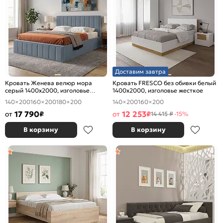
Доставим завтра
Кровать Женева велюр мора
Кровать FRESCO без обивки белый
серый 1400x2000, изголовье
1400x2000, изголовье жесткое
мягкое
140×200
160×200
180×200
140×200
160×200
17 790
12 253
от
₽
от
₽
14 415 ₽
-15%
В корзину
В корзину