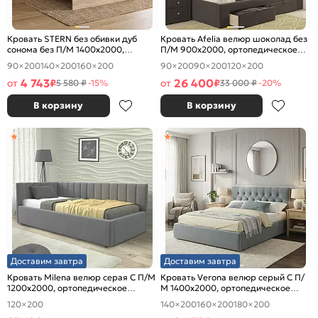
Кровать STERN без обивки дуб
Кровать Afelia велюр шоколад без
сонома без П/М 1400x2000,
П/М 900x2000, ортопедическое
изголовье жесткое
основание, изголовье мягкое
90×200
140×200
160×200
90×200
90×200
120×200
4 743
26 400
от
₽
от
₽
5 580 ₽
-15%
33 000 ₽
-20%
В корзину
В корзину
Доставим завтра
Доставим завтра
Кровать Milena велюр серая С П/М
Кровать Verona велюр серый С П/
1200x2000, ортопедическое
М 1400x2000, ортопедическое
основание, изголовье мягкое
основание, изголовье мягкое
120×200
140×200
160×200
180×200