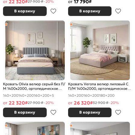
22 320
17 790
от
₽
от
₽
27 900 ₽
-20%
В корзину
В корзину
Кровать Olivia велюр серый без П/
Кровать Verona велюр лиловый С
М 1400x2000, ортопедическое
П/М 1400x2000, ортопедическое
основание, изголовье мягкое
основание, изголовье мягкое
140×200
140×200
160×200
+5
140×200
160×200
180×200
22 320
26 320
от
₽
от
₽
27 900 ₽
-20%
32 900 ₽
-20%
В корзину
В корзину