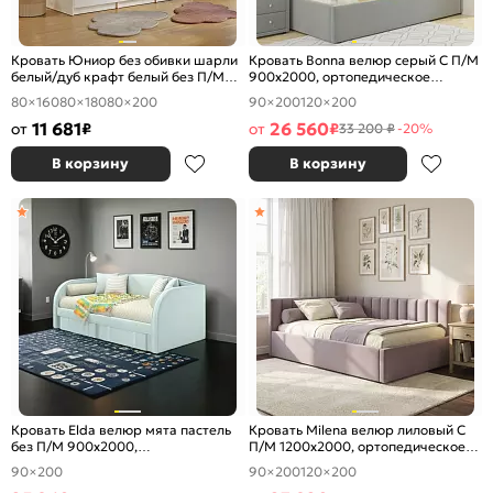
Кровать Юниор без обивки шарли
Кровать Bonna велюр серый С П/М
белый/дуб крафт белый без П/М
900x2000, ортопедическое
800x1600, изголовье жесткое
основание, изголовье мягкое
80×160
80×180
80×200
90×200
120×200
11 681
26 560
от
₽
от
₽
33 200 ₽
-20%
В корзину
В корзину
Кровать Elda велюр мята пастель
Кровать Milena велюр лиловый С
без П/М 900x2000,
П/М 1200x2000, ортопедическое
ортопедическое основание,
основание, изголовье мягкое
90×200
90×200
120×200
изголовье мягкое