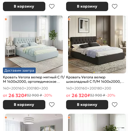
В корзину
В корзину
Доставим завтра
Кровать Verona велюр мятный С П/
Кровать Verona велюр
М 1400x2000, ортопедическое
шоколадный С П/М 1400x2000,
основание, изголовье мягкое
ортопедическое основание,
140×200
160×200
180×200
140×200
160×200
180×200
изголовье мягкое
26 320
26 320
от
₽
от
₽
32 900 ₽
-20%
32 900 ₽
-20%
В корзину
В корзину