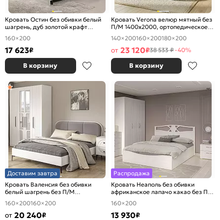
Кровать Остин без обивки белый
Кровать Verona велюр мятный без
шагрень, дуб золотой крафт
П/М 1400x2000, ортопедическое
1600x2000, изголовье жесткое
основание, изголовье мягкое
160×200
140×200
160×200
180×200
17 623
23 120
₽
от
₽
38 533 ₽
-40%
В корзину
В корзину
Доставим завтра
Распродажа
Кровать Валенсия без обивки
Кровать Неаполь без обивки
белый шагрень без П/М
африканское лапачо какао без П/
1600x2000, изголовье мягкое
М 1600x2000, изголовье жесткое
160×200
160×200
160×200
20 240
13 930
от
₽
₽