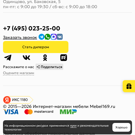
Одинцово, ул. Баковская, 5
пн-пт: с 9:00 до 19:30
/
сб-вс: с 9:00 до 18:00
+7 (495) 023-25-00
Заказать звонок
Стать дилером
Расскажите о нас
Поделиться
Оцените магазин
ИКС 1180
© 2015—2026 Интернет-магазин мебели Mebel169.ru
Пользовательское соглашение
На информационном ресурсе
применяются
куки
и рекомендательные
Хорошо
технологии
Политика обработки персональных данных