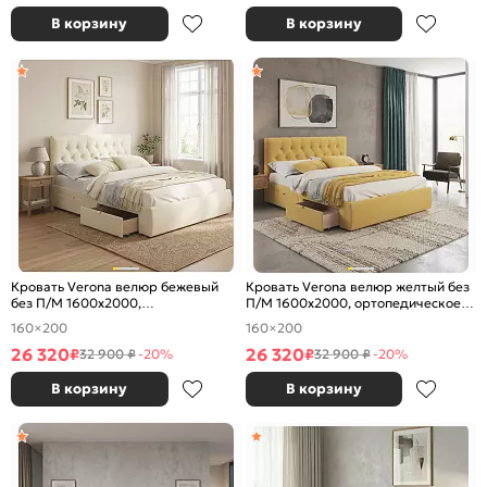
В корзину
В корзину
Кровать Verona велюр бежевый
Кровать Verona велюр желтый без
без П/М 1600x2000,
П/М 1600x2000, ортопедическое
ортопедическое основание,
основание, изголовье мягкое
160×200
160×200
изголовье мягкое
26 320
26 320
₽
₽
32 900 ₽
-20%
32 900 ₽
-20%
В корзину
В корзину