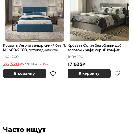
Кровать Verona велюр синий без П/
Кровать Остин без обивки дуб
М 1600x2000, ортопедическое
золотой крафт, серый графит
основание, изголовье мягкое
1600x2000, изголовье жесткое
160×200
160×200
26 320
17 623
₽
₽
32 900 ₽
-20%
В корзину
В корзину
Часто ищут