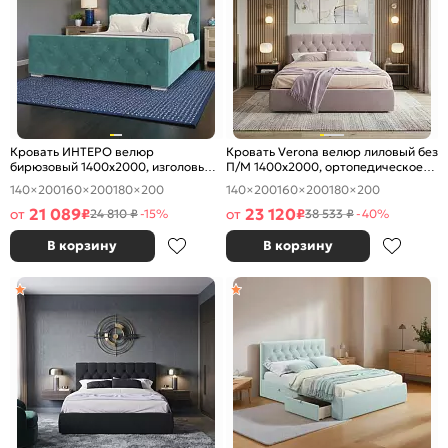
Кровать ИНТЕРО велюр
Кровать Verona велюр лиловый без
бирюзовый 1400x2000, изголовье
П/М 1400x2000, ортопедическое
мягкое
основание, изголовье мягкое
140×200
160×200
180×200
140×200
160×200
180×200
21 089
23 120
от
₽
от
₽
24 810 ₽
-15%
38 533 ₽
-40%
В корзину
В корзину