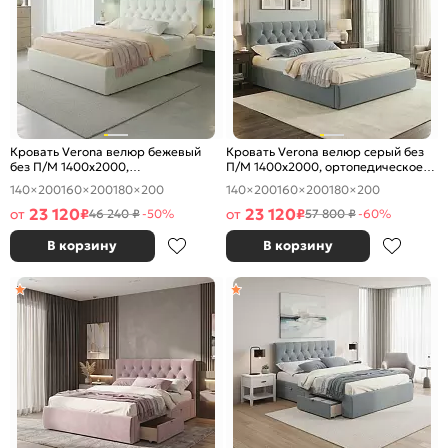
Кровать Verona велюр бежевый
Кровать Verona велюр серый без
без П/М 1400x2000,
П/М 1400x2000, ортопедическое
ортопедическое основание,
основание, изголовье мягкое
140×200
160×200
180×200
140×200
160×200
180×200
изголовье мягкое
23 120
23 120
от
₽
от
₽
46 240 ₽
-50%
57 800 ₽
-60%
В корзину
В корзину