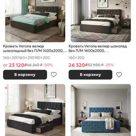
Кровать Verona велюр
Кровать Verona велюр шоколад
шоколадный без П/М 1400x2000,
без П/М 1600x2000,
ортопедическое основание,
ортопедическое основание,
140×200
160×200
180×200
160×200
изголовье мягкое
изголовье мягкое
23 120
26 320
от
₽
₽
46 240 ₽
-50%
32 900 ₽
-20%
В корзину
В корзину