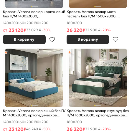
Кровать Verona велюр коричневый
Кровать Verona велюр мята
без П/М 1400x2000,
пастель без П/М 1600x2000,
ортопедическое основание,
ортопедическое основание,
140×200
160×200
180×200
160×200
изголовье мягкое
изголовье мягкое
23 120
26 320
от
₽
₽
33 029 ₽
-30%
32 900 ₽
-20%
В корзину
В корзину
Кровать Verona велюр синий без П/
Кровать Verona велюр изумруд без
М 1400x2000, ортопедическое
П/М 1600x2000, ортопедическое
основание, изголовье мягкое
основание, изголовье мягкое
140×200
160×200
180×200
160×200
23 120
26 320
от
₽
₽
46 240 ₽
-50%
32 900 ₽
-20%