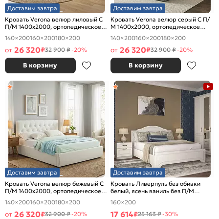
Доставим завтра
Доставим завтра
Кровать Verona велюр лиловый С
Кровать Verona велюр серый С П/
П/М 1400x2000, ортопедическое
М 1400x2000, ортопедическое
основание, изголовье мягкое
основание, изголовье мягкое
140×200
160×200
180×200
140×200
160×200
180×200
26 320
26 320
от
₽
от
₽
32 900 ₽
-20%
32 900 ₽
-20%
В корзину
В корзину
Доставим завтра
Доставим завтра
Кровать Verona велюр бежевый С
Кровать Ливерпуль без обивки
П/М 1400x2000, ортопедическое
белый, ясень ваниль без П/М
основание, изголовье мягкое
1600x2000, изголовье жесткое
140×200
160×200
180×200
160×200
26 320
17 614
от
₽
₽
32 900 ₽
-20%
25 163 ₽
-30%