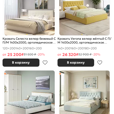
Кровать Селеста велюр бежевый С
Кровать Verona велюр жёлтый С П/
П/М 1400x2000, ортопедическое
М 1400x2000, ортопедическое
основание, изголовье мягкое
основание, изголовье мягкое
120×200
140×200
160×200
140×200
160×200
180×200
25 200
26 320
от
₽
от
₽
31 500 ₽
-20%
32 900 ₽
-20%
В корзину
В корзину