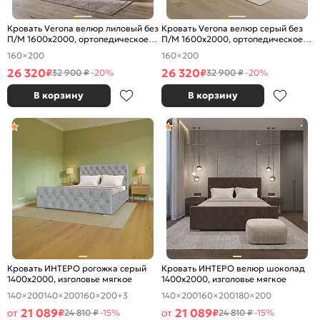
Кровать Verona велюр лиловый без
Кровать Verona велюр серый без
П/М 1600x2000, ортопедическое
П/М 1600x2000, ортопедическое
основание, изголовье мягкое
основание, изголовье мягкое
160×200
160×200
26 320
26 320
₽
₽
32 900 ₽
-20%
32 900 ₽
-20%
В корзину
В корзину
Кровать ИНТЕРО рогожка серый
Кровать ИНТЕРО велюр шоколад
1400x2000, изголовье мягкое
1400x2000, изголовье мягкое
140×200
140×200
160×200
+3
140×200
160×200
180×200
21 089
21 089
от
₽
от
₽
24 810 ₽
-15%
24 810 ₽
-15%