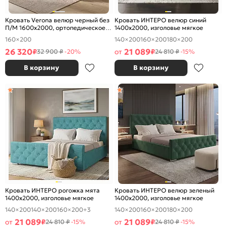
Кровать Verona велюр черный без
Кровать ИНТЕРО велюр синий
П/М 1600x2000, ортопедическое
1400x2000, изголовье мягкое
основание, изголовье мягкое
160×200
140×200
160×200
180×200
26 320
21 089
₽
от
₽
32 900 ₽
-20%
24 810 ₽
-15%
В корзину
В корзину
Кровать ИНТЕРО рогожка мята
Кровать ИНТЕРО велюр зеленый
1400x2000, изголовье мягкое
1400x2000, изголовье мягкое
140×200
140×200
160×200
+3
140×200
160×200
180×200
21 089
21 089
от
₽
от
₽
24 810 ₽
-15%
24 810 ₽
-15%