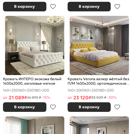
В корзину
В корзину
Кровать ИНТЕРО экокожа белый
Кровать Verona велюр жёлтый без
1400x2000, изголовье мягкое
П/М 1400x2000, ортопедическое
основание, изголовье мягкое
140×200
160×200
180×200
140×200
160×200
180×200
21 089
23 120
от
₽
от
₽
24 810 ₽
-15%
33 029 ₽
-30%
В корзину
В корзину