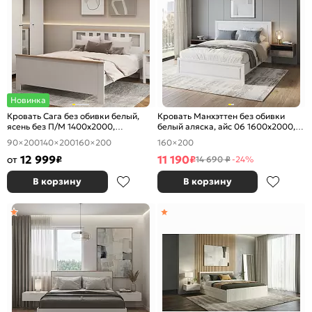
Новинка
Кровать Сага без обивки белый,
Кровать Манхэттен без обивки
ясень без П/М 1400x2000,
белый аляска, айс 06 1600x2000,
ортопедическое основание,
без ортопедического основания,
90×200
140×200
160×200
160×200
изголовье жесткое
изголовье жесткое
12 999
11 190
от
₽
₽
14 690 ₽
-24%
В корзину
В корзину