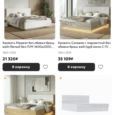
Кровать Марвэл без обивки браш
Кровать Сильвия с подсветкой без
вайт/белый без П/М 1600x2000,
обивки браш вайт/дуб юкон С П/М
ортопедическое основание,
1600x2000, ортопедическое
160×200
160×200
изголовье жесткое
основание, изголовье жесткое
21 320
35 109
₽
₽
В корзину
В корзину