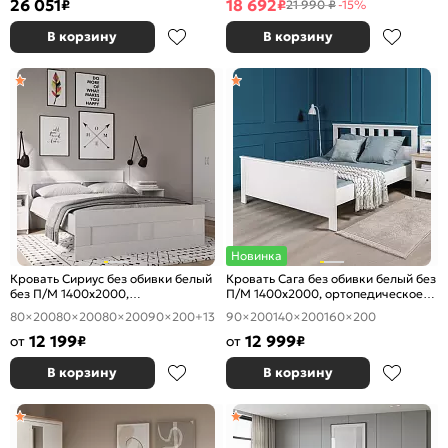
26 051
18 692
₽
₽
21 990 ₽
-15%
В корзину
В корзину
Новинка
Кровать Сириус без обивки белый
Кровать Сага без обивки белый без
без П/М 1400x2000,
П/М 1400x2000, ортопедическое
ортопедическое основание,
основание, изголовье жесткое
80×200
80×200
80×200
90×200
+13
90×200
140×200
160×200
изголовье жесткое
12 199
12 999
от
₽
от
₽
В корзину
В корзину