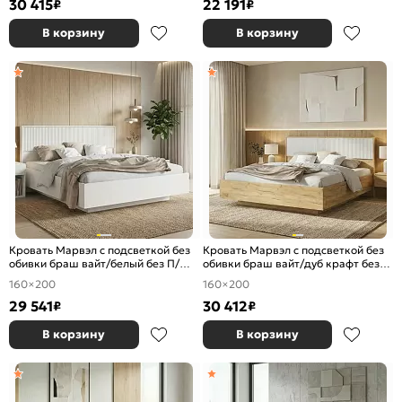
30 415
22 191
₽
₽
В корзину
В корзину
Кровать Марвэл с подсветкой без
Кровать Марвэл с подсветкой без
обивки браш вайт/белый без П/М
обивки браш вайт/дуб крафт без
1600x2000, ортопедическое
П/М 1600x2000, ортопедическое
160×200
160×200
основание, изголовье жесткое
основание, изголовье жесткое
29 541
30 412
₽
₽
В корзину
В корзину