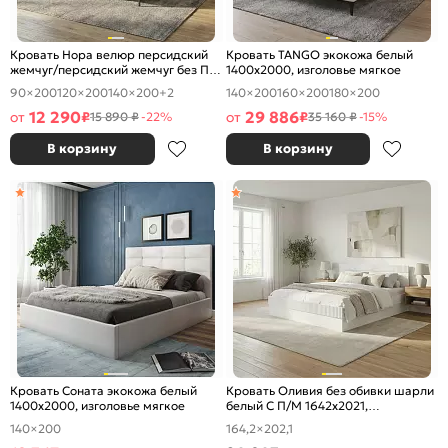
Кровать Нора велюр персидский
Кровать TANGO экокожа белый
жемчуг/персидский жемчуг без П/
1400x2000, изголовье мягкое
М 1400x2000, ортопедическое
90×200
120×200
140×200
+2
140×200
160×200
180×200
основание, изголовье мягкое
12 290
29 886
от
₽
от
₽
15 890 ₽
-22%
35 160 ₽
-15%
В корзину
В корзину
Кровать Соната экокожа белый
Кровать Оливия без обивки шарли
1400x2000, изголовье мягкое
белый С П/М 1642x2021,
ортопедическое основание,
140×200
164,2×202,1
изголовье жесткое