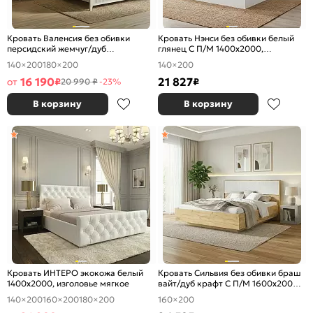
Кровать Валенсия без обивки
Кровать Нэнси без обивки белый
персидский жемчуг/дуб
глянец С П/М 1400x2000,
натуральный светлый без П/М
изголовье жесткое
140×200
180×200
140×200
1400x2000, ортопедическое
основание, изголовье жесткое
16 190
21 827
от
₽
₽
20 990 ₽
-23%
В корзину
В корзину
Кровать ИНТЕРО экокожа белый
Кровать Сильвия без обивки браш
1400x2000, изголовье мягкое
вайт/дуб крафт С П/М 1600x2000,
ортопедическое основание,
140×200
160×200
180×200
160×200
изголовье жесткое