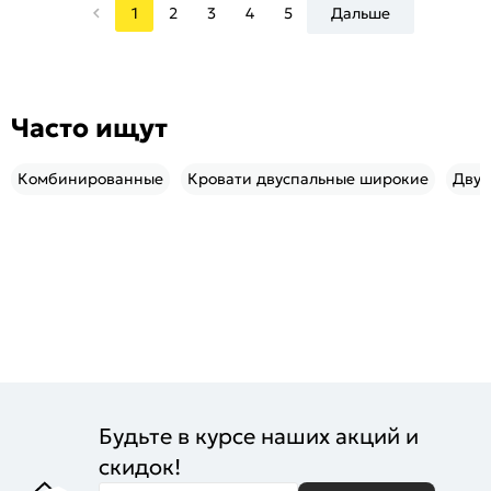
1
2
3
4
5
Дальше
Часто ищут
Комбинированные
Кровати двуспальные широкие
Двус
Будьте в курсе наших акций и
скидок!