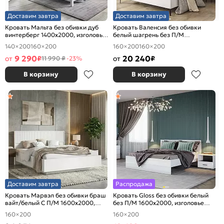
Доставим завтра
Доставим завтра
Кровать Мальта без обивки дуб
Кровать Валенсия без обивки
винтерберг 1400x2000, изголовье
белый шагрень без П/М
жесткое
1600x2000, изголовье мягкое
140×200
160×200
160×200
160×200
9 290
20 240
от
₽
от
₽
11 990 ₽
-23%
В корзину
В корзину
Доставим завтра
Распродажа
Кровать Марвэл без обивки браш
Кровать Gloss без обивки белый
вайт/белый С П/М 1600x2000,
без П/М 1600x2000, изголовье
ортопедическое основание,
жесткое
160×200
160×200
изголовье жесткое