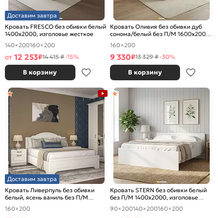
Доставим завтра
Кровать FRESCO без обивки белый
Кровать Оливия без обивки дуб
1400x2000, изголовье жесткое
сонома/белый без П/М 1600x2000,
изголовье жесткое
140×200
160×200
160×200
12 253
9 330
от
₽
₽
14 415 ₽
-15%
13 329 ₽
-30%
В корзину
В корзину
Доставим завтра
Кровать Ливерпуль без обивки
Кровать STERN без обивки белый
белый, ясень ваниль без П/М
без П/М 1400x2000, изголовье
1600x2000, изголовье жесткое
жесткое
160×200
90×200
140×200
160×200