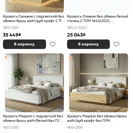
Кровать Сильвия с подсветкой без
Кровать Оливия без обивки белый
обивки браш вайт/дуб крафт С П/
глянец С П/М 1642x2021,
М 1600x2000, ортопедическое
ортопедическое основание,
160×200
164,2×202,1
основание, изголовье жесткое
изголовье жесткое
35 449
25 043
₽
₽
В корзину
В корзину
Кровать Марвэл с подсветкой без
Кровать Марвэл без обивки браш
обивки браш вайт/белый без П/М
вайт/дуб крафт без П/М
1600x2000, ортопедическое
1600x2000, ортопедическое
160×200
160×200
основание, изголовье жесткое
основание, изголовье жесткое