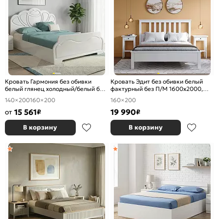
Кровать Гармония без обивки
Кровать Эдит без обивки белый
белый глянец холодный/белый без
фактурный без П/М 1600x2000,
П/М 1400x2000, изголовье жесткое
ортопедическое основание,
140×200
160×200
160×200
изголовье жесткое
15 561
19 990
от
₽
₽
В корзину
В корзину