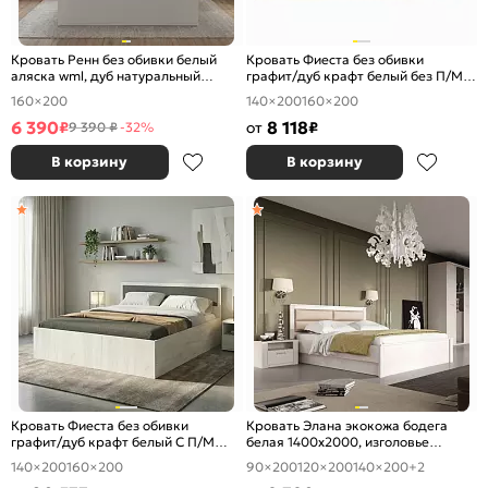
Кровать Ренн без обивки белый
Кровать Фиеста без обивки
аляска wml, дуб натуральный
графит/дуб крафт белый без П/М
светлый 1600x2000, без
1600x2000, изголовье жесткое
160×200
140×200
160×200
ортопедического основания,
изголовье жесткое
6 390
8 118
₽
от
₽
9 390 ₽
-32%
В корзину
В корзину
Кровать Фиеста без обивки
Кровать Элана экокожа бодега
графит/дуб крафт белый С П/М
белая 1400x2000, изголовье
1400x2000, ортопедическое
мягкое
140×200
160×200
90×200
120×200
140×200
+2
основание, изголовье жесткое