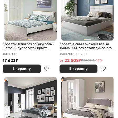
Кровать Остин без обивки белый
Кровать Соната экокожа белый
шагрень, дуб золотой крафт
1600x2000, без ортопедического
1600x2000, изголовье жесткое
основания, изголовье мягкое
160×200
160×200
180×200
17 623
22 508
₽
от
₽
26 480 ₽
-15%
В корзину
В корзину