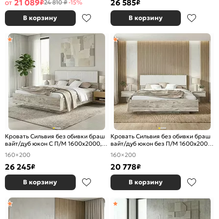
21 089
26 585
от
₽
₽
24 810 ₽
-15%
В корзину
В корзину
Кровать Сильвия без обивки браш
Кровать Сильвия без обивки браш
вайт/дуб юкон С П/М 1600x2000,
вайт/дуб юкон без П/М 1600x2000,
ортопедическое основание,
ортопедическое основание,
160×200
160×200
изголовье жесткое
изголовье жесткое
26 245
20 778
₽
₽
В корзину
В корзину