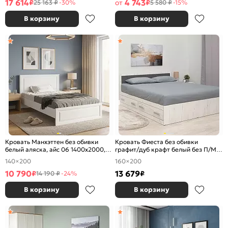
17 614
4 743
₽
от
₽
25 163 ₽
-30%
5 580 ₽
-15%
В корзину
В корзину
Кровать Манхэттен без обивки
Кровать Фиеста без обивки
белый аляска, айс 06 1400x2000,
графит/дуб крафт белый без П/М
без ортопедического основания,
1600x2000, изголовье жесткое
140×200
160×200
изголовье жесткое
10 790
13 679
₽
₽
14 190 ₽
-24%
В корзину
В корзину