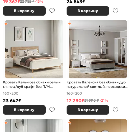
19 367
24 843
₽
₽
22 785 ₽
-15%
В корзину
В корзину
Кровать Кельн без обивки белый
Кровать Валенсия без обивки дуб
глянец/дуб крафт без П/М
натуральный светлый, персидский
1600x2000, изголовье жесткое
жемчуг 1600x2000, изголовье
160×200
160×200
жесткое
23 647
17 290
₽
₽
21 990 ₽
-21%
В корзину
В корзину