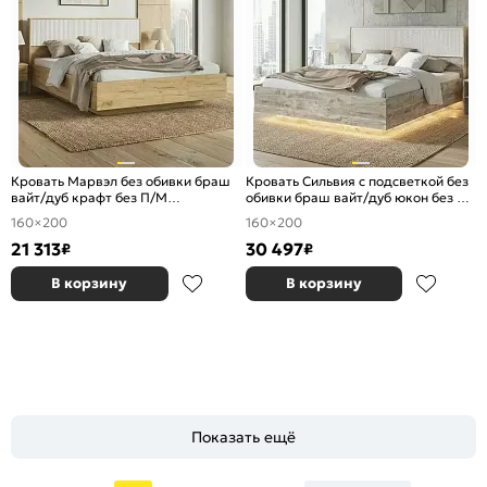
Кровать Марвэл без обивки браш
Кровать Сильвия с подсветкой без
вайт/дуб крафт без П/М
обивки браш вайт/дуб юкон без П/
1600x2000, ортопедическое
М 1600x2000, ортопедическое
160×200
160×200
основание, изголовье жесткое
основание, изголовье жесткое
21 313
30 497
₽
₽
В корзину
В корзину
Показать ещё