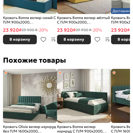
Доставим з
Кровать Bonna велюр синий С
Кровать Bonna велюр жёлтый
Кровать Bon
П/М 900x2000,
С П/М 900x2000,
П/М 900x20
ортопедическое основание,
ортопедическое основание,
ортопедичес
23 920
23 920
23 920
₽
-20%
₽
-20%
₽
29 900 ₽
29 900 ₽
2
изголовье мягкое
изголовье мягкое
изголовье м
В корзину
В корзину
В корз
Похожие товары
Кровать Olivia велюр изумруд
Кровать Bonna велюр
Кровать Bet
без П/М 1600x2000,
изумруд С П/М 900x2000,
С П/М 1600