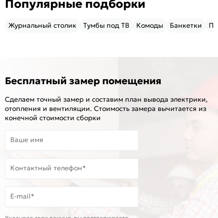
Популярные подборки
Журнальный столик
Тумбы под ТВ
Комоды
Банкетки
Пу
Бесплатный замер помещения
Сделаем точный замер и составим план вывода электрики,
отопления и вентиляции. Стоимость замера вычитается из
конечной стоимости сборки
Ваше имя
Контактный телефон*
E-mail*
Указывая свои данные, вы подтверждаете