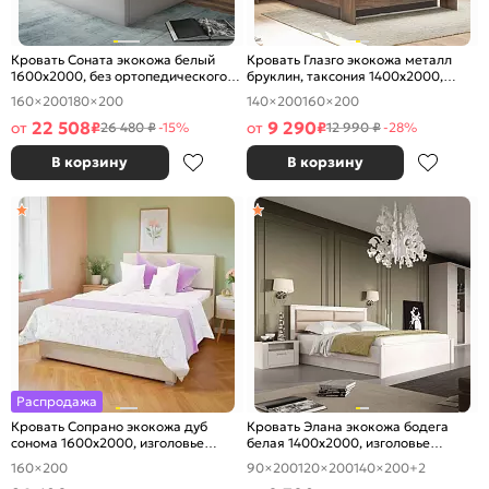
Кровать Соната экокожа белый
Кровать Глазго экокожа металл
1600x2000, без ортопедического
бруклин, таксония 1400x2000,
основания, изголовье мягкое
изголовье мягкое
160×200
180×200
140×200
160×200
22 508
9 290
от
₽
от
₽
26 480 ₽
-15%
12 990 ₽
-28%
В корзину
В корзину
Распродажа
Кровать Сопрано экокожа дуб
Кровать Элана экокожа бодега
сонома 1600x2000, изголовье
белая 1400x2000, изголовье
мягкое
мягкое
160×200
90×200
120×200
140×200
+2