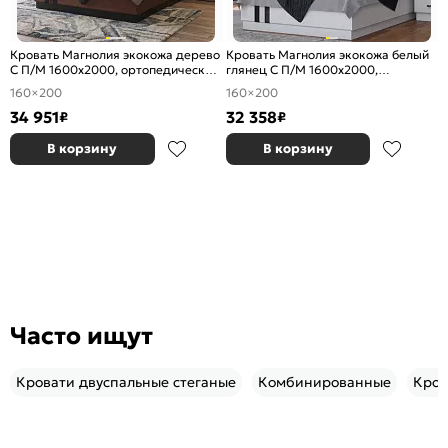
Кровать Магнолия экокожа дерево
Кровать Магнолия экокожа белый
С П/М 1600x2000, ортопедическое
глянец С П/М 1600x2000,
основание, изголовье мягкое
ортопедическое основание,
160×200
160×200
изголовье мягкое
34 951
32 358
₽
₽
В корзину
В корзину
Часто ищут
Кровати двуспальные стеганые
Комбинированные
Кров