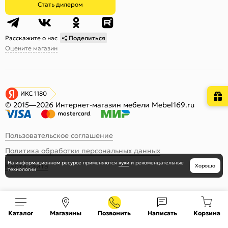
Стать дилером
Расскажите о нас
Поделиться
Оцените магазин
ИКС 1180
© 2015—2026 Интернет-магазин мебели Mebel169.ru
Пользовательское соглашение
Политика обработки персональных данных
На информационном ресурсе
применяются
куки
и рекомендательные
Карта сайта
Хорошо
технологии
Каталог
Магазины
Позвонить
Написать
Корзина