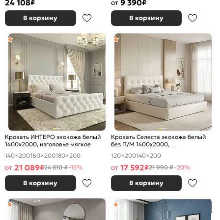
24 108
9 390
₽
от
₽
В корзину
В корзину
Кровать ИНТЕРО экокожа белый
Кровать Селеста экокожа белый
1400x2000, изголовье мягкое
без П/М 1400x2000,
ортопедическое основание,
140×200
160×200
180×200
120×200
140×200
изголовье мягкое
21 089
17 592
от
₽
от
₽
24 810 ₽
-15%
21 990 ₽
-20%
В корзину
В корзину