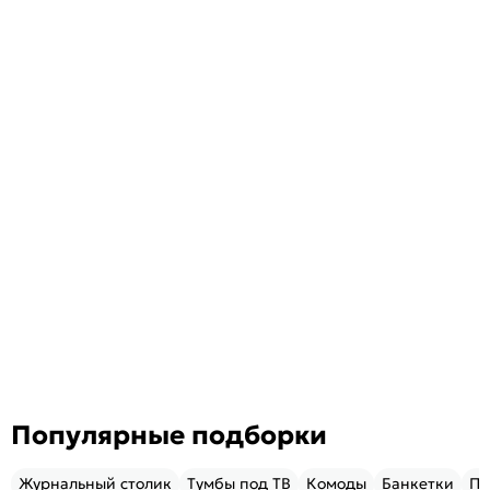
Популярные подборки
Журнальный столик
Тумбы под ТВ
Комоды
Банкетки
Пу