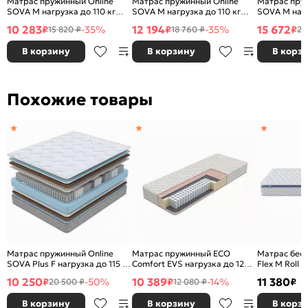
Матрас пружинный Online
Матрас пружинный Online
Матрас пру
SOVA M нагрузка до 110 кг
SOVA M нагрузка до 110 кг
SOVA M нагр
900x2000
1200x2000
1600x2000
10 283
12 194
15 672
₽
-35%
₽
-35%
₽
15 820 ₽
18 760 ₽
24
В корзину
В корзину
В корз
Похожие товары
Матрас пружинный Online
Матрас пружинный ECO
Матрас бесп
SOVA Plus F нагрузка до 115 кг
Comfort EVS нагрузка до 120
Flex M Roll 
800x2000
кг 800x2000
900x2000
10 250
10 389
11 380
₽
-50%
₽
-14%
₽
20 500 ₽
12 080 ₽
В корзину
В корзину
В корз