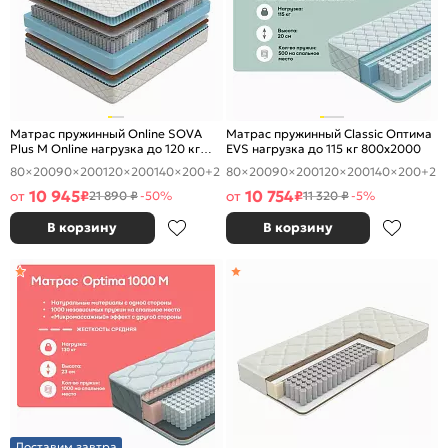
Матрас пружинный Online SOVA
Матрас пружинный Classic Оптима
Plus M Online нагрузка до 120 кг
EVS нагрузка до 115 кг 800x2000
800x2000
80×200
90×200
120×200
140×200
+2
80×200
90×200
120×200
140×200
+2
10 945
10 754
от
₽
от
₽
21 890 ₽
-50%
11 320 ₽
-5%
В корзину
В корзину
Доставим завтра