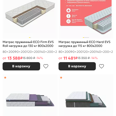
Матрас пружинный ECO Firm EVS
Матрас пружинный ECO Hard EVS
Roll нагрузка до 130 кг 800x2000
нагрузка до 115 кг 800x2000
80×200
90×200
120×200
140×200
+2
80×200
90×200
120×200
140×200
+2
13 588
11 481
от
₽
от
₽
15 800 ₽
-14%
13 350 ₽
-14%
В корзину
В корзину