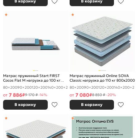
В корзину
В корзину
Матрас пружинный Start FIRST
Матрас пружинный Online SOVA
Cocos Flat M нагрузка до 100 кг
Classic нагрузка до 110 кг 800x2000
800x2000
80×200
90×200
120×200
140×200
+2
80×200
90×200
120×200
140×200
+2
7 886
7 080
от
₽
от
₽
9 170 ₽
-14%
8 850 ₽
-20%
В корзину
В корзину