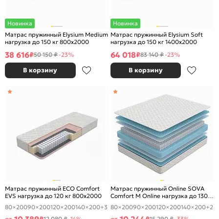
Новинка
Новинка
Матрас пружинный Elysium Medium
Матрас пружинный Elysium Soft
нагрузка до 150 кг 800x2000
нагрузка до 150 кг 1400x2000
38 616
64 018
₽
₽
50 150 ₽
-23%
83 140 ₽
-23%
В корзину
В корзину
Матрас пружинный ECO Comfort
Матрас пружинный Online SOVA
EVS нагрузка до 120 кг 800x2000
Comfort M Online нагрузка до 130
кг 800x2000
80×200
90×200
120×200
140×200
+3
80×200
90×200
120×200
140×200
+2
12 080 ₽
-14%
15 290 ₽
-33%