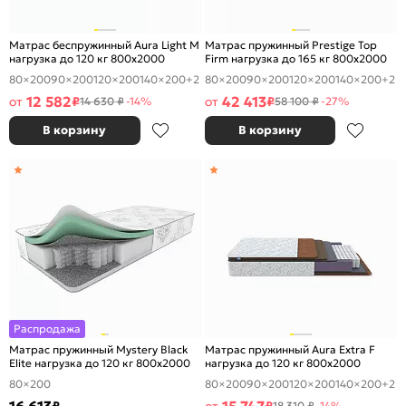
Матрас беспружинный Aura Light M
Матрас пружинный Prestige Top
нагрузка до 120 кг 800x2000
Firm нагрузка до 165 кг 800x2000
80×200
90×200
120×200
140×200
+2
80×200
90×200
120×200
140×200
+2
12 582
42 413
от
₽
от
₽
14 630 ₽
-14%
58 100 ₽
-27%
В корзину
В корзину
Распродажа
Матрас пружинный Mystery Black
Матрас пружинный Aura Extra F
Elite нагрузка до 120 кг 800x2000
нагрузка до 120 кг 800x2000
80×200
80×200
90×200
120×200
140×200
+2
18 310 ₽
-14%