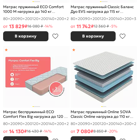
Матрас пружинный ECO Comfort
Матрас пружинный Classic Баланс
1000 M нагрузка до 140 кг
Дуо EVS нагрузка до 115 кг
800x2000
800x2000
80×200
90×200
120×200
140×200
+2
80×200
90×200
120×200
140×200
+3
13 829
11 742
от
₽
от
₽
16 080 ₽
-14%
12 360 ₽
-5%
В корзину
В корзину
Матрас беспружинный ECO
Матрас пружинный Online SOVA
Comfort Flex Big нагрузка до 120 кг
Classic Online нагрузка до 110 кг
800x2000
800x2000
80×200
90×200
120×200
140×200
+2
80×200
90×200
120×200
140×200
+2
14 130
7 080
от
₽
от
₽
16 430 ₽
-14%
8 850 ₽
-20%