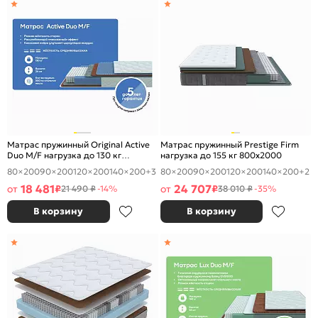
Матрас пружинный Original Active
Матрас пружинный Prestige Firm
Duo M/F нагрузка до 130 кг
нагрузка до 155 кг 800x2000
800x2000
80×200
90×200
120×200
140×200
+3
80×200
90×200
120×200
140×200
+2
18 481
24 707
от
₽
от
₽
21 490 ₽
-14%
38 010 ₽
-35%
В корзину
В корзину