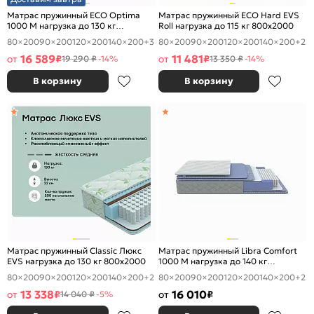
Матрас пружинный ECO Optima
Матрас пружинный ECO Hard EVS
1000 M нагрузка до 130 кг
Roll нагрузка до 115 кг 800x2000
800x2000
80×200
90×200
120×200
140×200
+3
80×200
90×200
120×200
140×200
+2
16 589
11 481
от
₽
от
₽
19 290 ₽
-14%
13 350 ₽
-14%
В корзину
В корзину
Матрас пружинный Classic Люкс
Матрас пружинный Libra Comfort
EVS нагрузка до 130 кг 800x2000
1000 M нагрузка до 140 кг
800x2000
80×200
90×200
120×200
140×200
+2
80×200
90×200
120×200
140×200
+2
13 338
16 010
от
₽
от
₽
14 040 ₽
-5%