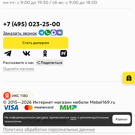
пн-пт: с 9:00 до 19:30
/
сб-вс: с 9:00 до 18:00
+7 (495) 023-25-00
Заказать звонок
Стать дилером
Расскажите о нас
Поделиться
Оцените магазин
ИКС 1180
© 2015—2026 Интернет-магазин мебели Mebel169.ru
На информационном ресурсе
применяются
куки
и рекомендательные
Хорошо
Пользовательское соглашение
технологии
Политика обработки персональных данных