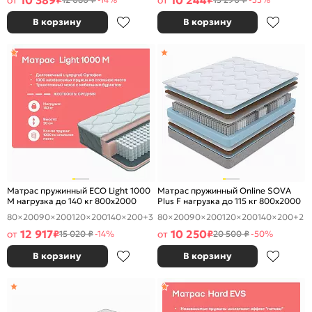
10 389
10 244
от
₽
от
₽
В корзину
В корзину
Матрас пружинный ECO Light 1000
Матрас пружинный Online SOVA
M нагрузка до 140 кг 800x2000
Plus F нагрузка до 115 кг 800x2000
80×200
90×200
120×200
140×200
+3
80×200
90×200
120×200
140×200
+2
12 917
10 250
от
₽
от
₽
15 020 ₽
-14%
20 500 ₽
-50%
В корзину
В корзину