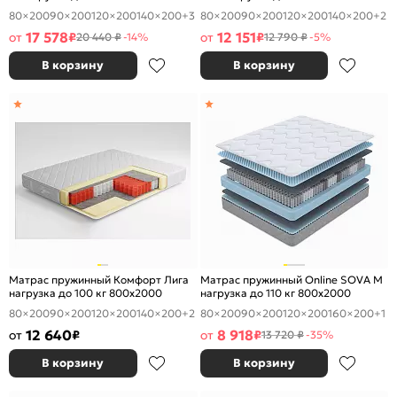
80×200
90×200
120×200
140×200
+3
80×200
90×200
120×200
140×200
+2
17 578
12 151
от
₽
от
₽
20 440 ₽
-14%
12 790 ₽
-5%
В корзину
В корзину
Матрас пружинный Комфорт Лига
Матрас пружинный Online SOVA M
нагрузка до 100 кг 800x2000
нагрузка до 110 кг 800x2000
80×200
90×200
120×200
140×200
+2
80×200
90×200
120×200
160×200
+1
12 640
8 918
от
₽
от
₽
13 720 ₽
-35%
В корзину
В корзину