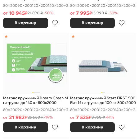
800x2000
800x2000
80×200
90×200
120×200
140×200
+2
80×200
90×200
120×200
140×200
+2
10 945
7 995
от
₽
от
₽
21 890 ₽
-50%
15 990 ₽
-50%
В корзину
В корзину
Матрас пружинный Dream Green M
Матрас пружинный Start FIRST 500
нагрузка до 140 кг 800x2000
Flat M нагрузка до 100 кг 800x2000
80×200
90×200
120×200
140×200
+3
80×200
90×200
120×200
140×200
+2
21 982
7 525
от
₽
от
₽
25 560 ₽
-14%
8 750 ₽
-14%
В корзину
В корзину