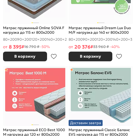
Матрас пружинный Online SOVA F
Матрас пружинный Dream Lux Duo
нагрузка до 115 кг 800x2000
M/F нагрузка до 140 кг 800x2000
80×200
90×200
120×200
140×200
+2
80×200
90×200
120×200
140×200
+3
8 395
20 376
от
₽
от
₽
16 790 ₽
-50%
33 960 ₽
-40%
В корзину
В корзину
Доставим завтра
Матрас пружинный ECO Best 1000
Матрас пружинный Classic Баланс
M нагрузка до 120 кг 800x2000
EVS нагрузка до 115 кг 800x2000