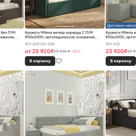
Доставим завтр
 без П/М
Кровать Milena велюр изумруд С П/М
Кровать Milena 
нование,
900x2000, ортопедическое основание,
900x2000, ортоп
изголовье мягкое
изголовье мягко
90×200
120×200
90×200
от
23 920
₽
23 920
₽
29 900 ₽
-20%
29 9
В корзину
В корзину
4,5
4,9