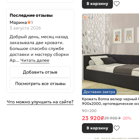
В корзину
Последние отзывы
4,5
Марина
5
3 августа 2026
Добрый день, месяц назад
заказывала две кровати.
Большое спасибо службе
доставки и мастеру сборки
Ар...
Читать далее
Добавить отзыв
Посмотреть все отзывы
Доставим завтра
Кровать Bonna велюр черный 
Что можно улучшить на сайте?
900x2000, ортопедическое ос
изголовье мягкое
90×200
23 920
₽
29 900 ₽
-20%
В корзину