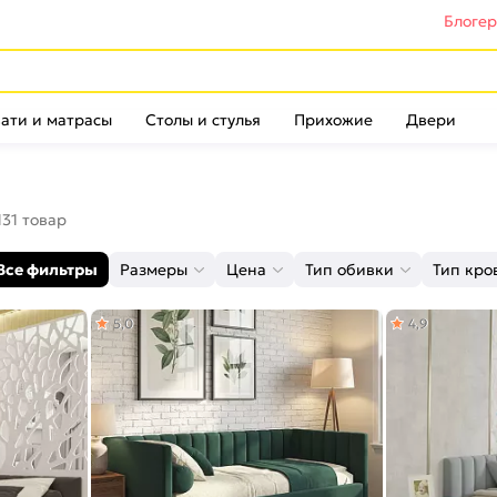
Блоге
ати и матрасы
Столы и стулья
Прихожие
Двери
131 товар
Все фильтры
Размеры
Цена
Тип обивки
Тип кро
5,0
4,9