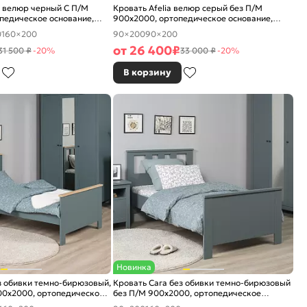
а велюр черный С П/М
Кровать Afelia велюр серый без П/М
педическое основание,
900x2000, ортопедическое основание,
е
изголовье мягкое
0
160×200
90×200
90×200
от
26 400
₽
31 500 ₽
-20%
33 000 ₽
-20%
В корзину
Новинка
з обивки темно-бирюзовый,
Кровать Сага без обивки темно-бирюзовый
00x2000, ортопедическое
без П/М 900x2000, ортопедическое
ловье жесткое
основание, изголовье жесткое