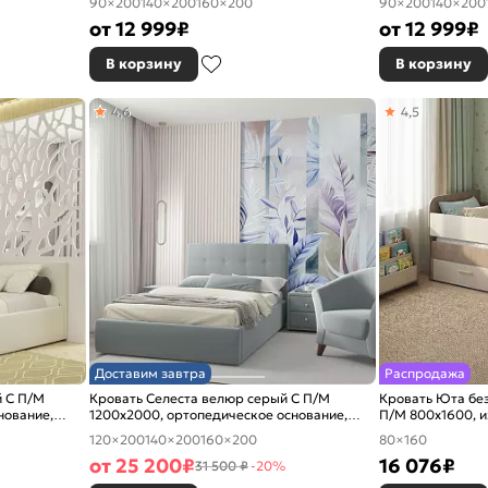
90×200
140×200
160×200
90×200
140×200
от
12 999
₽
от
12 999
₽
В корзину
В корзину
4,6
4,5
Доставим завтра
Распродажа
й С П/М
Кровать Селеста велюр серый С П/М
Кровать Юта без
нование,
1200x2000, ортопедическое основание,
П/М 800x1600, и
изголовье мягкое
120×200
140×200
160×200
80×160
от
25 200
₽
16 076
₽
31 500 ₽
-20%