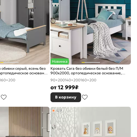
Новинка
 обивки серый, ясень без
Кровать Сага без обивки белый без П/М
ртопедическое основание,
900x2000, ортопедическое основание,
ое
изголовье жесткое
160×200
90×200
140×200
160×200
от
12 999
₽
В корзину
4,9