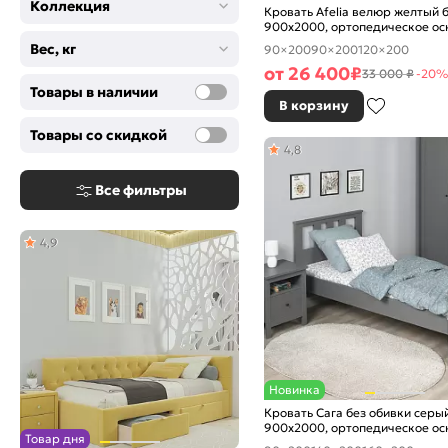
Коллекция
Кровать Afelia велюр желтый 
900x2000, ортопедическое ос
изголовье мягкое
Вес, кг
90×200
90×200
120×200
от
26 400
₽
33 000 ₽
-20%
Товары в наличии
В корзину
Товары со скидкой
4,8
Все фильтры
4,9
Новинка
Кровать Сага без обивки серы
900x2000, ортопедическое ос
Товар дня
изголовье жесткое