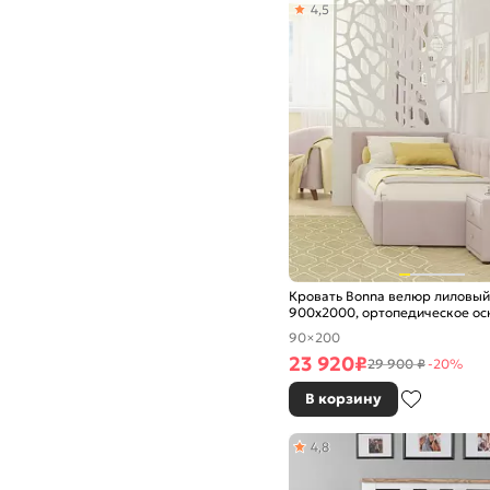
4,5
Кровать Bonna велюр лиловый
900x2000, ортопедическое ос
изголовье мягкое
90×200
23 920
₽
29 900 ₽
-20%
В корзину
4,8