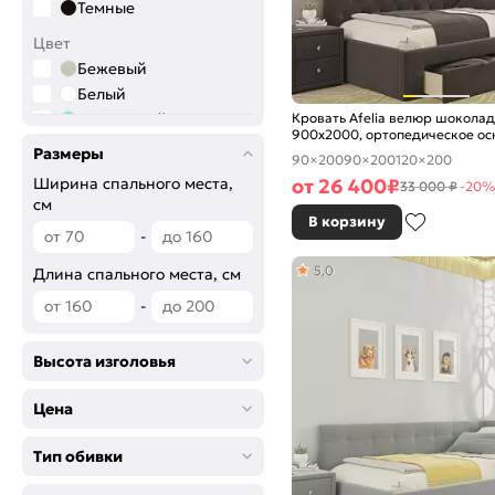
Темные
Цвет
Бежевый
Белый
Кровать Afelia велюр шоколад
Бирюзовый
900x2000, ортопедическое ос
Голубой
изголовье мягкое
Размеры
90×200
90×200
120×200
Графитовый
от
26 400
₽
Ширина спального места,
33 000 ₽
-20%
Желтый
см
Зелёный
В корзину
-
Коричневый
5,0
Розовый
Длина спального места, см
Серый
-
Синий
Сиреневый
Высота изголовья
Фиолетовый
Черный
Цена
Тип обивки