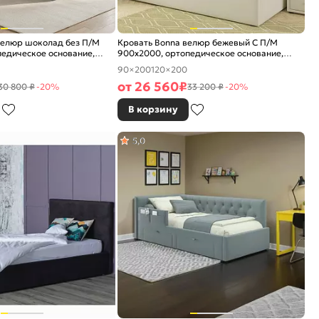
велюр шоколад без П/М
Кровать Bonna велюр бежевый С П/М
едическое основание,
900x2000, ортопедическое основание,
е
изголовье мягкое
90×200
120×200
от
26 560
₽
30 800 ₽
-20%
33 200 ₽
-20%
В корзину
5,0