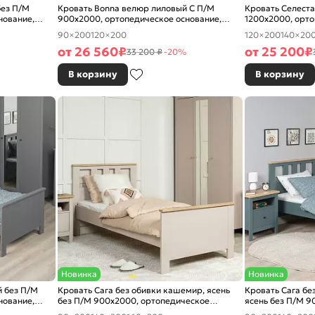
без П/М
Кровать Bonna велюр лиловый С П/М
Кровать Селест
нование,
900x2000, ортопедическое основание,
1200x2000, орто
изголовье мягкое
изголовье мягко
90×200
120×200
120×200
140×20
от
26 560
₽
от
25 200
₽
33 200 ₽
-20%
В корзину
В корзину
Новинка
Новинка
й без П/М
Кровать Сага без обивки кашемир, ясень
Кровать Сага бе
нование,
без П/М 900x2000, ортопедическое
ясень без П/М 9
основание, изголовье жесткое
основание, изго