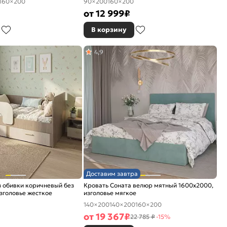
160×200
90×200
160×200
от
12 999
₽
В корзину
4,9
Доставим завтра
 обивки коричневый без
Кровать Соната велюр мятный 1600x2000,
зголовье жесткое
изголовье мягкое
140×200
140×200
160×200
от
19 367
₽
22 785 ₽
-15%