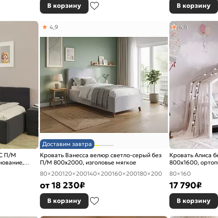
В корзину
В корзину
4,9
4,8
Доставим завтра
С П/М
Кровать Ванесса велюр светло-серый без
Кровать Алиса б
нование,
П/М 800x2000, изголовье мягкое
800x1600, ортоп
изголовье жестк
80×200
120×200
140×200
160×200
180×200
80×160
от
18 230
₽
17 790
₽
В корзину
В корзину