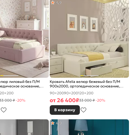
4,9
велюр лиловый без П/М
Кровать Afelia велюр бежевый без П/М
едическое основание,
900x2000, ортопедическое основание,
е
изголовье мягкое
120×200
90×200
90×200
120×200
от
26 400
₽
33 000 ₽
-20%
33 000 ₽
-20%
В корзину
4,9