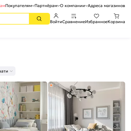
рам
Покупателям
Партнёрам
О компании
Адреса магазинов
Войти
Сравнение
Избранное
Корзина
вати
5,0