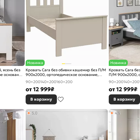
Новинка
Новинка
, ясень без
Кровать Сага без обивки кашемир без П/М
Кровать Сага без
е основание,
900x2000, ортопедическое основание,
П/М 900x2000, о
изголовье жесткое
изголовье жестк
90×200
140×200
160×200
90×200
140×200
от
12 999
₽
от
12 999
₽
В корзину
В корзину
5,0
4,5