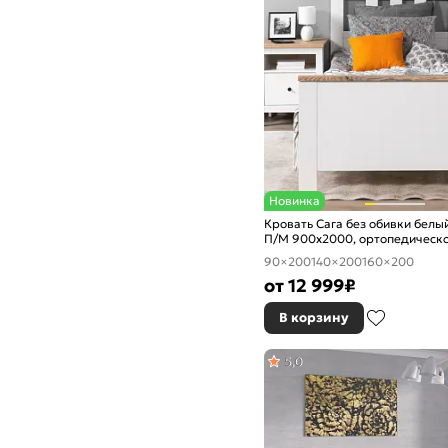
Новинка
Кровать Сага без обивки белый
П/М 900x2000, ортопедическо
изголовье жесткое
90×200
140×200
160×200
от
12 999
₽
В корзину
5,0