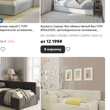
а
велюр серый С П/М
Кровать Сириус без обивки белый без П/М
едическое основание,
800x2000, ортопедическое основание,
е
изголовье жесткое
80×200
80×200
80×200
90×200
90×200
+12
от
12 199
₽
00 ₽
-20%
В корзину
4,9