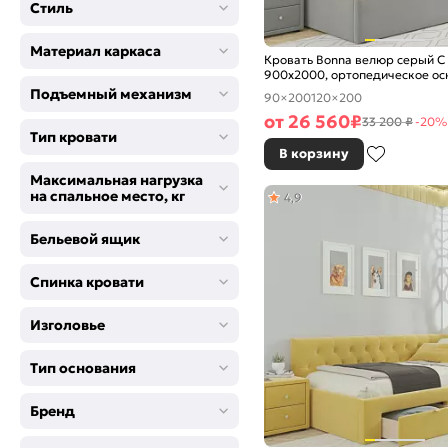
Стиль
Материал каркаса
Кровать Bonna велюр серый С
900x2000, ортопедическое ос
изголовье мягкое
Подъемный механизм
90×200
120×200
от
26 560
₽
33 200 ₽
-20%
Тип кровати
В корзину
Максимальная нагрузка
на спальное место, кг
4,9
Бельевой ящик
Спинка кровати
Изголовье
Тип основания
Бренд