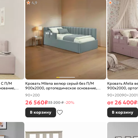
4,9
4,8
 С П/М
Кровать Milena велюр серый без П/М
Кровать Afelia 
нование,
900x2000, ортопедическое основание,
900x2000, ортоп
изголовье мягкое
изголовье мягко
90×200
90×200
90×200
26 560
₽
от
26 400
₽
33 200 ₽
-20%
В корзину
В корзину