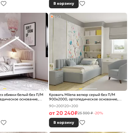
В корзину
5,0
ез обивки белый без П/М
Кровать Milena велюр серый без П/М
едическое основание,
900x2000, ортопедическое основание,
ое
изголовье мягкое
90×200
120×200
от
20 240
₽
25 300 ₽
-20%
В корзину