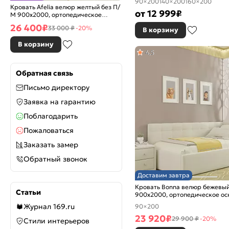
90×200
140×200
160×200
Кровать Afelia велюр желтый без П/
от
12 999
₽
М 900x2000, ортопедическое
основание, изголовье мягкое
26 400
₽
33 000 ₽
-20%
В корзину
В корзину
4,5
Обратная связь
Письмо директору
Заявка на гарантию
Поблагодарить
Пожаловаться
Заказать замер
Обратный звонок
Доставим завтра
Кровать Bonna велюр бежевы
Статьи
900x2000, ортопедическое ос
изголовье мягкое
Журнал 169.ru
90×200
23 920
₽
29 900 ₽
-20%
Стили интерьеров