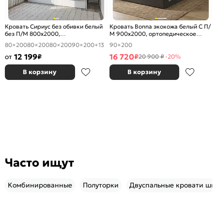
Кровать Сириус без обивки белый
Кровать Bonna экокожа белый С П/
без П/М 800x2000,
М 900x2000, ортопедическое
ортопедическое основание,
основание, изголовье мягкое
80×200
80×200
80×200
90×200
+13
90×200
изголовье жесткое
12 199
16 720
от
₽
₽
20 900 ₽
-20%
В корзину
В корзину
Часто ищут
Комбинированные
Полуторки
Двуспальные кровати ши