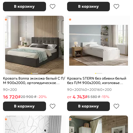
В корзину
В корзину
Кровать Bonna экокожа белый С П/
Кровать STERN без обивки белый
М 900x2000, ортопедическое
без П/М 900x2000, изголовье
основание, изголовье мягкое
жесткое
90×200
90×200
140×200
160×200
16 720
4 743
₽
от
₽
20 900 ₽
-20%
5 580 ₽
-15%
В корзину
В корзину