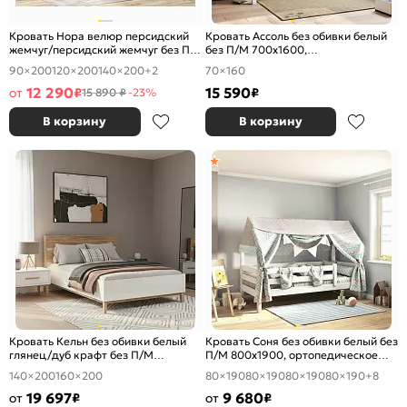
Кровать Нора велюр персидский
Кровать Ассоль без обивки белый
жемчуг/персидский жемчуг без П/
без П/М 700x1600,
М 900x2000, ортопедическое
ортопедическое основание,
90×200
120×200
140×200
+2
70×160
основание, изголовье мягкое
изголовье жесткое
12 290
15 590
от
₽
₽
15 890 ₽
-23%
В корзину
В корзину
Кровать Кельн без обивки белый
Кровать Соня без обивки белый без
глянец/дуб крафт без П/М
П/М 800x1900, ортопедическое
1400x2000, без ортопедического
основание, изголовье жесткое
140×200
160×200
80×190
80×190
80×190
80×190
+8
основания, изголовье жесткое
19 697
9 680
от
₽
от
₽