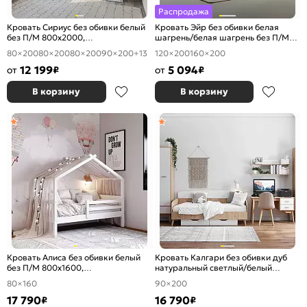
Распродажа
Кровать Сириус без обивки белый
Кровать Эйр без обивки белая
без П/М 800x2000,
шагрень/белая шагрень без П/М
ортопедическое основание,
1200x2000, ортопедическое
80×200
80×200
80×200
90×200
+13
120×200
160×200
изголовье жесткое
основание, изголовье жесткое
12 199
5 094
от
₽
от
₽
В корзину
В корзину
Кровать Алиса без обивки белый
Кровать Калгари без обивки дуб
без П/М 800x1600,
натуральный светлый/белый
ортопедическое основание,
матовый без П/М 900x2000,
80×160
90×200
изголовье жесткое
ортопедическое основание,
17 790
изголовье жесткое
16 790
₽
₽