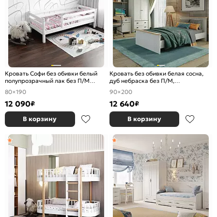
Кровать Софи без обивки белый
Кровать без обивки белая сосна,
полупрозрачный лак без П/М
дуб небраска без П/М,
800x1900, ортопедическое
ортопедическое основание
80×190
90×200
основание, изголовье жесткое
12 090
12 640
₽
₽
В корзину
В корзину