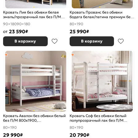
Кровать Лия без обивки белая
Кровать Прованс без обивки
эмаль/прозрачный лак без П/М
бодега белая/патина премиум без
900x1800, ортопедическое
П/М 800x1900, ортопедическое
90×180
90×180
80×190
основание, без изголовья
основание, изголовье жесткое
23 590
25 990
от
₽
₽
В корзину
В корзину
Кровать Авалон без обивки белый
Кровать Соф без обивки белый
без П/М 800x1900,
полупрозрачный лак без П/М
ортопедическое основание,
800x1900, ортопедическое
80×190
80×190
изголовье жесткое
основание, изголовье жесткое
29 990
20 790
₽
₽