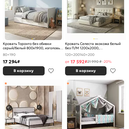
Кровать Торонто без обивки
Кровать Селеста экокожа белый
серый/белый 800x1900, изголовье
без П/М 1200x2000,
жесткое
ортопедическое основание,
80×190
120×200
140×200
изголовье мягкое
17 294
17 592
₽
от
₽
21 990 ₽
-20%
В корзину
В корзину