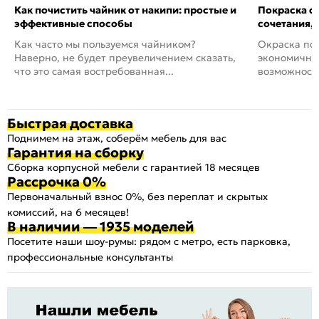
Как почистить чайник от накипи: простые и
Покраска ст
эффективные способы
сочетания,
Как часто мы пользуемся чайником?
Окраска пов
Наверно, не будет преувеличением сказать,
экономичный
что это самая востребованная...
возможность
Быстрая доставка
Поднимем на этаж, соберём мебель для вас
Гарантия на сборку
Сборка корпусной мебели с гарантией 18 месяцев
Рассрочка 0%
Первоначальный взнос 0%, без переплат и скрытых
комиссий, на 6 месяцев!
В наличии — 1935 моделей
Посетите наши шоу-румы: рядом с метро, есть парковка,
профессиональные консультанты