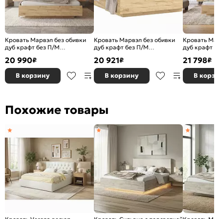
Кровать Марвэл без обивки
Кровать Марвэл без обивки
Кровать Мар
дуб крафт без П/М
дуб крафт без П/М
дуб крафт б
1600x2000, ортопедическое
1600x2000, ортопедическое
1600x2000,
20 990
20 921
21 798
₽
₽
₽
основание, изголовье жесткое
основание, изголовье жесткое
основание, 
В корзину
В корзину
В корз
Похожие товары