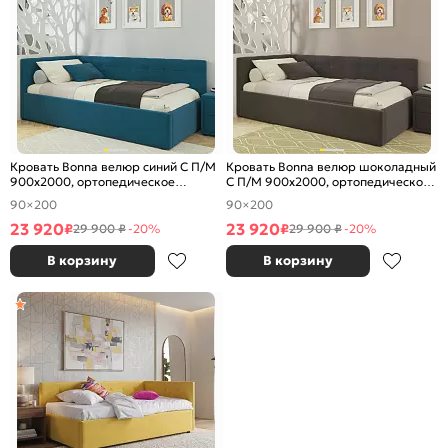
Кровать Bonna велюр синий С П/М
Кровать Bonna велюр шоколадный
900x2000, ортопедическое
С П/М 900x2000, ортопедическое
основание, изголовье мягкое
основание, изголовье мягкое
90×200
90×200
23 920
23 920
₽
₽
29 900 ₽
-20%
29 900 ₽
-20%
В корзину
В корзину