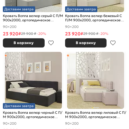
Доставим завтра
Доставим завтра
Кровать Bonna велюр серый С П/М
Кровать Bonna велюр бежевый С
900x2000, ортопедическое
П/М 900x2000, ортопедическое
основание, изголовье мягкое
основание, изголовье мягкое
90×200
90×200
23 920
23 920
₽
₽
29 900 ₽
-20%
29 900 ₽
-20%
В корзину
В корзину
Доставим завтра
Кровать Bonna велюр черный С П/
Кровать Bonna велюр лиловый С П/
М 900x2000, ортопедическое
М 900x2000, ортопедическое
основание, изголовье мягкое
основание, изголовье мягкое
90×200
90×200