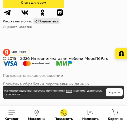
Стать дилером
Расскажите о нас
Поделиться
Оцените магазин
ИКС 1180
© 2015—2026 Интернет-магазин мебели Mebel169.ru
Пользовательское соглашение
Политика обработки персональных данных
На информационном ресурсе
применяются
куки
и рекомендательные
Карта сайта
Хорошо
технологии
Каталог
Магазины
Позвонить
Написать
Корзина