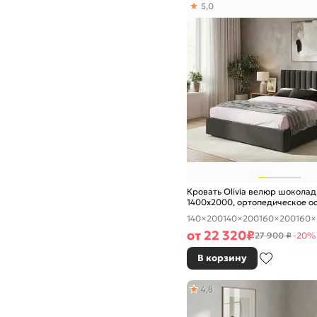
5,0
Кровать Olivia велюр шоколад
1400x2000, ортопедическое о
изголовье мягкое
140×200
140×200
160×200
160×
от
22 320
₽
27 900 ₽
-20%
В корзину
4,8