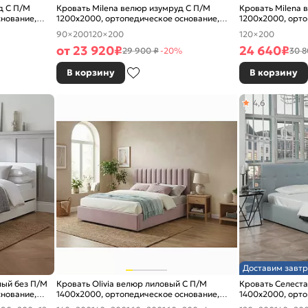
д С П/М
Кровать Milena велюр изумруд С П/М
Кровать Milena 
снование,
1200x2000, ортопедическое основание,
1200x2000, орто
изголовье мягкое
изголовье мягко
90×200
120×200
120×200
от
23 920
₽
24 640
₽
29 900 ₽
-20%
30 8
В корзину
В корзину
4,6
Доставим завтр
лый без П/М
Кровать Olivia велюр лиловый С П/М
Кровать Селеста
снование,
1400x2000, ортопедическое основание,
1400x2000, орто
изголовье мягкое
изголовье мягко