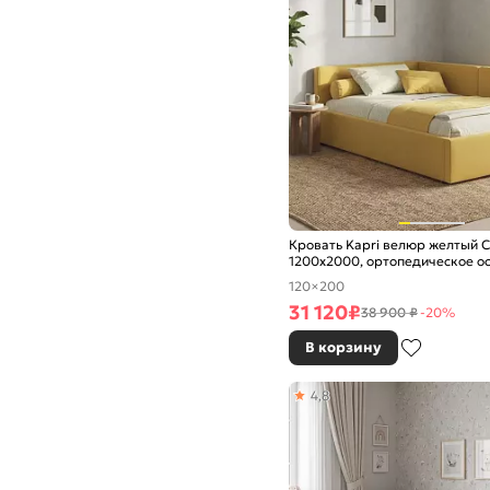
Кровать Kapri велюр желтый 
1200x2000, ортопедическое о
изголовье мягкое
120×200
31 120
₽
38 900 ₽
-20%
В корзину
4,8