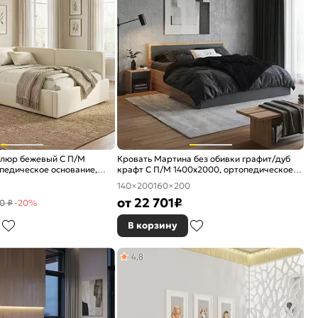
елюр бежевый С П/М
Кровать Мартина без обивки графит/дуб
педическое основание,
крафт С П/М 1400x2000, ортопедическое
е
основание, изголовье жесткое
140×200
160×200
от
22 701
₽
0 ₽
-20%
В корзину
4,8