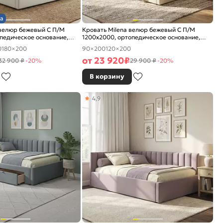
а
 велюр бежевый С П/М
Кровать Milena велюр бежевый С П/М
педическое основание,
1200x2000, ортопедическое основание,
е
изголовье мягкое
0
180×200
90×200
120×200
от
23 920
₽
32 900 ₽
-20%
29 900 ₽
-20%
В корзину
4,9