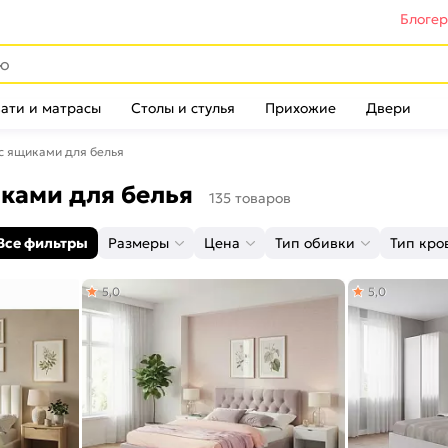
Блоге
ати и матрасы
Столы и стулья
Прихожие
Двери
с ящиками для белья
ками для белья
135 товаров
Все фильтры
Размеры
Цена
Тип обивки
Тип кро
5,0
5,0