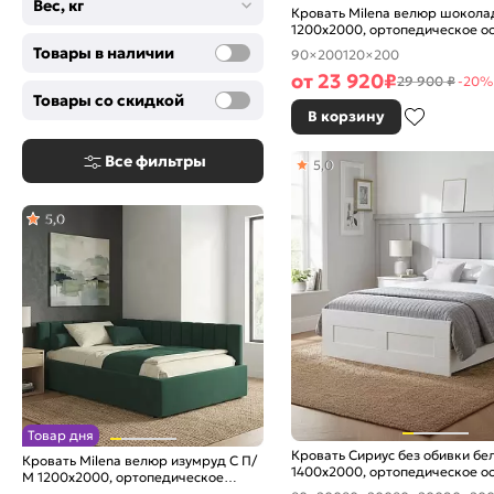
Вес, кг
Кровать Milena велюр шокола
1200x2000, ортопедическое о
изголовье мягкое
Товары в наличии
90×200
120×200
от
23 920
₽
29 900 ₽
-20%
Товары со скидкой
В корзину
Все фильтры
5,0
5,0
Товар дня
Кровать Сириус без обивки бе
Кровать Milena велюр изумруд С П/
1400x2000, ортопедическое о
М 1200x2000, ортопедическое
изголовье жесткое
основание, изголовье мягкое