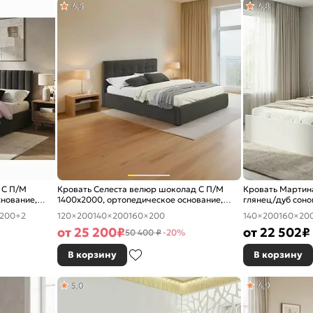
4,5
4,8
 С П/М
Кровать Селеста велюр шоколад С П/М
Кровать Мартина
снование,
1400x2000, ортопедическое основание,
глянец/дуб соно
изголовье мягкое
ортопедическое 
200
+2
120×200
140×200
160×200
140×200
160×20
жесткое
от
25 200
₽
от
22 502
₽
50 400 ₽
-20%
В корзину
В корзину
5,0
4,9