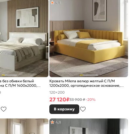
4,8
 без обивки белый
Кровать Milena велюр желтый С П/М
ма С П/М 1400x2000,
1200x2000, ортопедическое основание,
основание, изголовье
изголовье мягкое
0
120×200
27 120
₽
33 900 ₽
-20%
В корзину
4,8