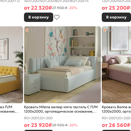
0
90×200
+12
140×200
140×200
160×200
160×200
+4
120×200
140×20
от
22 320
₽
от
25 200
₽
27 900 ₽
-20%
В корзину
В корзину
4,8
5,0
без П/М
Кровать Milena велюр мята пастель С П/М
Кровать Bonna 
снование,
1200x2000, ортопедическое основание,
1200x2000, орто
изголовье мягкое
изголовье мягко
90×200
120×200
90×200
120×200
от
23 920
₽
от
26 560
₽
29 900 ₽
-20%