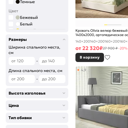
Темные
Цвет
Бежевый
Белый
Желтый
Кровать Olivia велюр бежевый
1400x2000, ортопедическое о
Зелёный
изголовье мягкое
Размеры
140×200
140×200
160×200
160×
Коричневый
Ширина спального места,
от
22 320
₽
27 900 ₽
-20%
Розовый
см
Серый
В корзину
-
Синий
Сиреневый
4,9
Длина спального места, см
Фиолетовый
-
Черный
Высота изголовья
Цена
Тип обивки