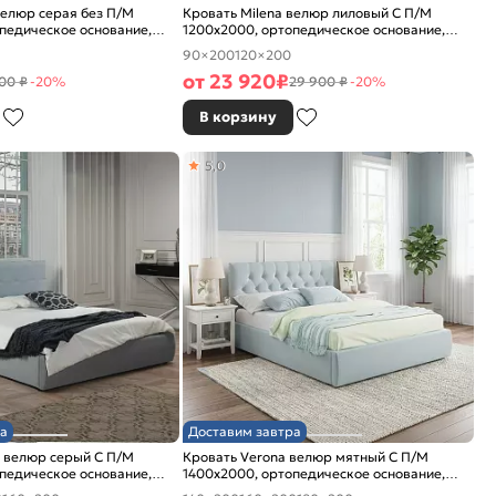
велюр серая без П/М
Кровать Milena велюр лиловый С П/М
педическое основание,
1200x2000, ортопедическое основание,
е
изголовье мягкое
90×200
120×200
от
23 920
₽
00 ₽
-20%
29 900 ₽
-20%
В корзину
5,0
а
Доставим завтра
 велюр серый С П/М
Кровать Verona велюр мятный С П/М
педическое основание,
1400x2000, ортопедическое основание,
е
изголовье мягкое