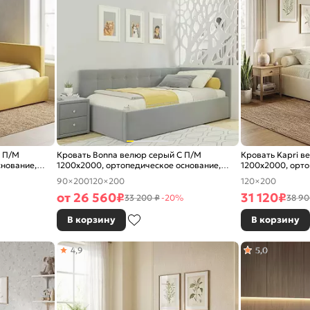
С П/М
Кровать Bonna велюр серый С П/М
Кровать Kapri в
снование,
1200x2000, ортопедическое основание,
1200x2000, орто
изголовье мягкое
изголовье мягко
90×200
120×200
120×200
от
26 560
₽
31 120
₽
33 200 ₽
-20%
38 90
В корзину
В корзину
4,9
5,0