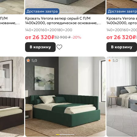
Доставим завтра
Доставим завтр
 П/М
Кровать Verona велюр серый С П/М
Кровать Verona
снование,
1400x2000, ортопедическое основание,
1400x2000, орто
изголовье мягкое
изголовье мягко
140×200
160×200
180×200
140×200
160×20
от
26 320
₽
от
26 320
₽
32 900 ₽
-20%
В корзину
В корзину
5,0
5,0