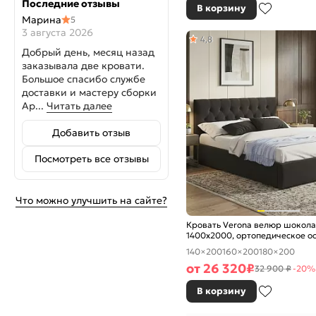
Последние отзывы
В корзину
Марина
5
3 августа 2026
4,8
Добрый день, месяц назад
заказывала две кровати.
Большое спасибо службе
доставки и мастеру сборки
Ар...
Читать далее
Добавить отзыв
Посмотреть все отзывы
Что можно улучшить на сайте?
Кровать Verona велюр шокол
1400x2000, ортопедическое о
изголовье мягкое
140×200
160×200
180×200
от
26 320
₽
32 900 ₽
-20%
В корзину