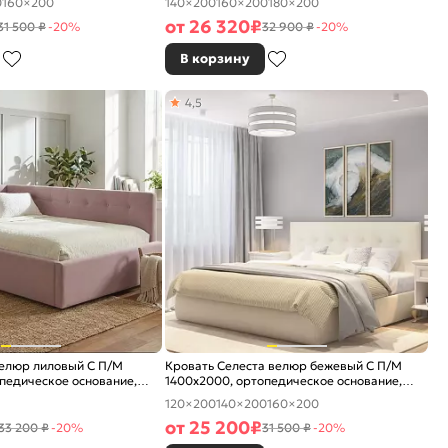
0
160×200
140×200
160×200
180×200
от
26 320
₽
31 500 ₽
-20%
32 900 ₽
-20%
В корзину
4,5
велюр лиловый С П/М
Кровать Селеста велюр бежевый С П/М
педическое основание,
1400x2000, ортопедическое основание,
е
изголовье мягкое
120×200
140×200
160×200
от
25 200
₽
33 200 ₽
-20%
31 500 ₽
-20%