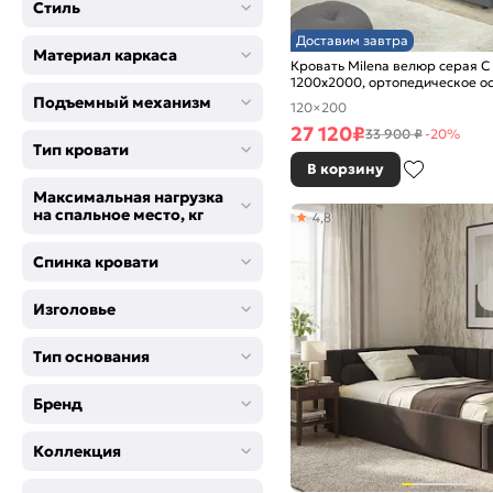
Стиль
Доставим завтра
Материал каркаса
Кровать Milena велюр серая С
1200x2000, ортопедическое о
изголовье мягкое
Подъемный механизм
120×200
27 120
₽
33 900 ₽
-20%
Тип кровати
В корзину
Максимальная нагрузка
на спальное место, кг
4,8
Спинка кровати
Изголовье
Тип основания
Бренд
Коллекция