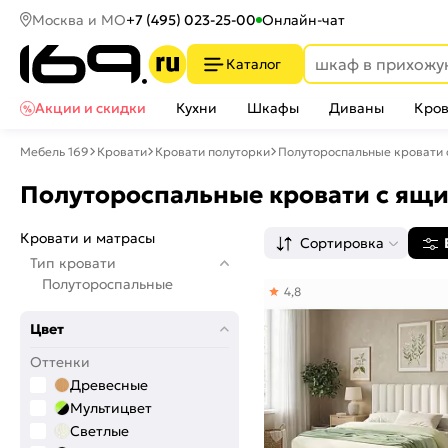
Москва и МО
+7 (495) 023-25-00
Онлайн-чат
Каталог
Акции и скидки
Кухни
Шкафы
Диваны
Кров
Мебель 169
Кровати
Кровати полуторки
Полутороспальные кровати 
Полутороспальные кровати с ящи
Кровати и матрасы
Сортировка
Тип кровати
Полутороспальные
4,8
Цвет
Оттенки
Древесные
Мультицвет
Светлые