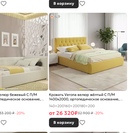
В корзину
4,9
велюр бежевый С П/М
Кровать Verona велюр жёлтый С П/М
педическое основание,
1400x2000, ортопедическое основание,
е
изголовье мягкое
140×200
160×200
180×200
от
26 320
₽
33 200 ₽
-20%
32 900 ₽
-20%
В корзину