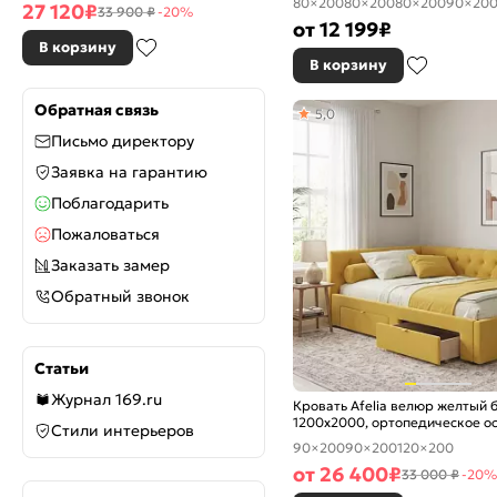
80×200
80×200
80×200
90×20
27 120
₽
33 900 ₽
-20%
от
12 199
₽
В корзину
В корзину
Обратная связь
5,0
Письмо директору
Заявка на гарантию
Поблагодарить
Пожаловаться
Заказать замер
Обратный звонок
Статьи
Журнал 169.ru
Кровать Afelia велюр желтый 
1200x2000, ортопедическое о
Стили интерьеров
изголовье мягкое
90×200
90×200
120×200
от
26 400
₽
33 000 ₽
-20%