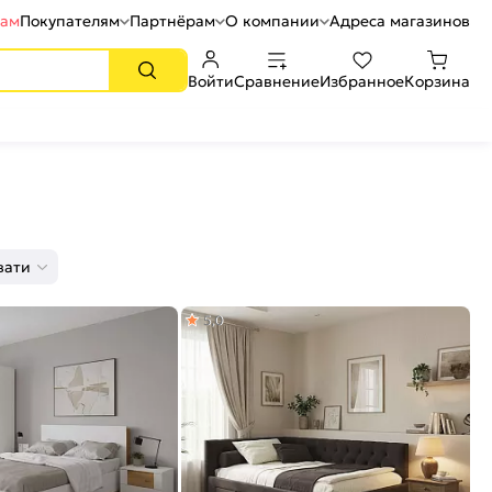
рам
Покупателям
Партнёрам
О компании
Адреса магазинов
Войти
Сравнение
Избранное
Корзина
вати
5,0