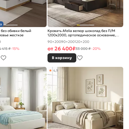
а
 без обивки белый
Кровать Afelia велюр шоколад без П/М
ловье жесткое
1200x2000, ортопедическое основание,
изголовье мягкое
0
90×200
90×200
120×200
от
26 400
₽
4 415 ₽
-15%
33 000 ₽
-20%
В корзину
4,9