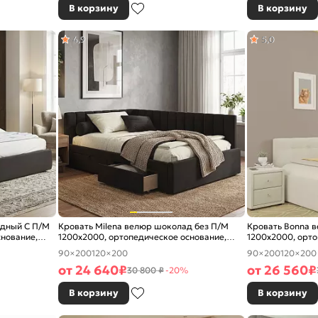
В корзину
В корзину
4,9
5,0
адный С П/М
Кровать Milena велюр шоколад без П/М
Кровать Bonna 
снование,
1200x2000, ортопедическое основание,
1200x2000, орто
изголовье мягкое
изголовье мягко
90×200
120×200
90×200
120×200
от
24 640
₽
от
26 560
₽
30 800 ₽
-20%
В корзину
В корзину