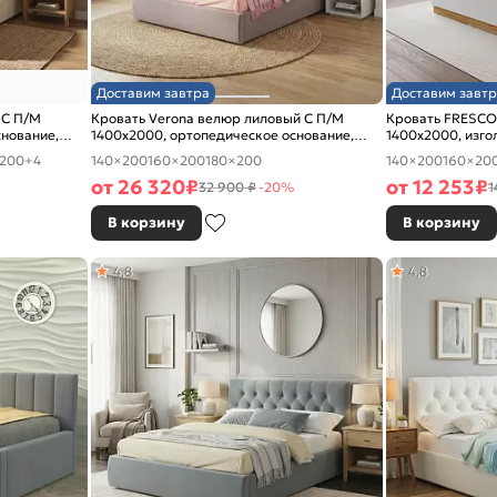
Доставим завтра
Доставим завтр
 С П/М
Кровать Verona велюр лиловый С П/М
Кровать FRESCO
снование,
1400x2000, ортопедическое основание,
1400x2000, изго
изголовье мягкое
200
+4
140×200
160×200
180×200
140×200
160×20
от
26 320
₽
от
12 253
₽
32 900 ₽
-20%
1
В корзину
В корзину
4,8
4,8