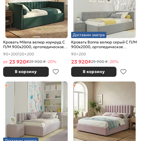
Доставим завтра
Кровать Milena велюр изумруд С
Кровать Bonna велюр серый С П/М
П/М 900x2000, ортопедическое
900x2000, ортопедическое
основание, изголовье мягкое
основание, изголовье мягкое
90×200
120×200
90×200
23 920
23 920
от
₽
₽
29 900 ₽
-20%
29 900 ₽
-20%
В корзину
В корзину
Доставим завтра