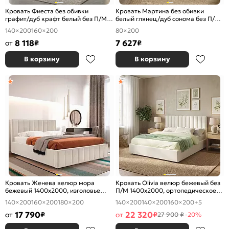
Кровать Фиеста без обивки
Кровать Мартина без обивки
графит/дуб крафт белый без П/М
белый глянец/дуб сонома без П/М
1400x2000, изголовье жесткое
800x2000, изголовье жесткое
140×200
160×200
80×200
8 118
7 627
от
₽
₽
В корзину
В корзину
Кровать Женева велюр мора
Кровать Olivia велюр бежевый без
бежевый 1400x2000, изголовье
П/М 1400x2000, ортопедическое
мягкое
основание, изголовье мягкое
140×200
160×200
180×200
140×200
140×200
160×200
+5
17 790
22 320
от
₽
от
₽
27 900 ₽
-20%