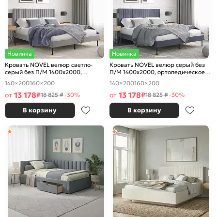
Новинка
Новинка
Кровать NOVEL велюр светло-
Кровать NOVEL велюр серый без
серый без П/М 1400x2000,
П/М 1400x2000, ортопедическое
ортопедическое основание,
основание, изголовье мягкое
140×200
160×200
140×200
160×200
изголовье мягкое
13 178
13 178
от
₽
от
₽
18 825 ₽
-30%
18 825 ₽
-30%
В корзину
В корзину