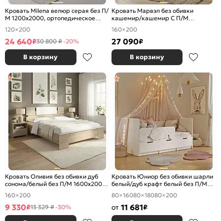
Кровать Milena велюр серая без П/
Кровать Марвэл без обивки
М 1200x2000, ортопедическое
кашемир/кашемир С П/М
основание, изголовье мягкое
1600x2000, ортопедическое
120×200
160×200
основание, изголовье жесткое
24 640
27 090
₽
₽
30 800 ₽
-20%
В корзину
В корзину
Кровать Оливия без обивки дуб
Кровать Юниор без обивки шарли
сонома/белый без П/М 1600x2000,
белый/дуб крафт белый без П/М
изголовье жесткое
800x1600, изголовье жесткое
160×200
80×160
80×180
80×200
9 330
11 681
₽
от
₽
13 329 ₽
-30%