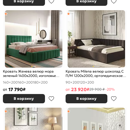
В корзину
В корзину
Кровать Женева велюр мора
Кровать Milena велюр шоколад С
зеленый 1400x2000, изголовье
П/М 1200x2000, ортопедическое
мягкое
основание, изголовье мягкое
140×200
160×200
180×200
90×200
120×200
17 790
23 920
от
₽
от
₽
29 900 ₽
-20%
В корзину
В корзину