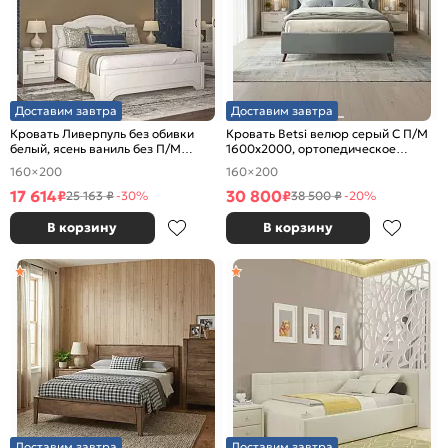
Доставим завтра
Доставим завтра
Кровать Ливерпуль без обивки
Кровать Betsi велюр серый С П/М
белый, ясень ваниль без П/М
1600x2000, ортопедическое
1600x2000, изголовье жесткое
основание, изголовье мягкое
160×200
160×200
17 614
30 800
₽
₽
25 163 ₽
-30%
38 500 ₽
-20%
В корзину
В корзину
Доставим завтра
Доставим завтра