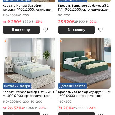
Кровать Мальта без обивки
Кровать Bonna велюр бежевый С
таксония 1400x2000, изголовье
П/М 900x2000, ортопедическое
жесткое
основание, изголовье мягкое
140×200
160×200
90×200
9 290
23 920
от
₽
₽
11 990 ₽
-23%
29 900 ₽
-20%
В корзину
В корзину
Доставим завтра
Доставим завтра
Кровать Verona велюр мятный С П/
Кровать Vita велюр изумруд С П/М
М 1400x2000, ортопедическое
1600x2000, ортопедическое
основание, изголовье мягкое
основание, изголовье мягкое
140×200
160×200
180×200
160×200
26 320
31 200
от
₽
₽
32 900 ₽
-20%
39 000 ₽
-20%