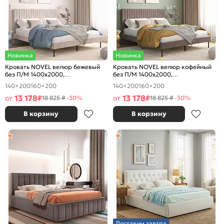
Новинка
Новинка
Кровать NOVEL велюр бежевый
Кровать NOVEL велюр кофейный
без П/М 1400x2000,
без П/М 1400x2000,
ортопедическое основание,
ортопедическое основание,
140×200
160×200
140×200
160×200
изголовье мягкое
изголовье мягкое
13 178
13 178
от
₽
от
₽
18 825 ₽
-30%
18 825 ₽
-30%
В корзину
В корзину
Доставим завтра