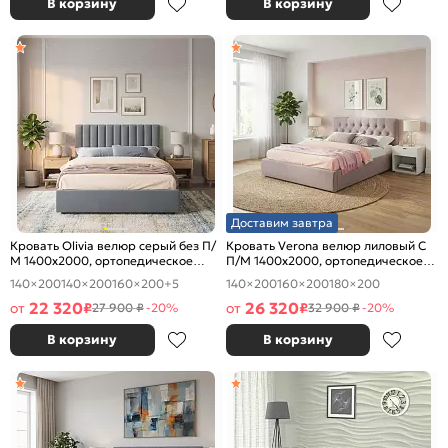
В корзину
В корзину
Доставим завтра
Кровать Olivia велюр серый без П/
Кровать Verona велюр лиловый С
М 1400x2000, ортопедическое
П/М 1400x2000, ортопедическое
основание, изголовье мягкое
основание, изголовье мягкое
140×200
140×200
160×200
+5
140×200
160×200
180×200
22 320
26 320
от
₽
от
₽
27 900 ₽
-20%
32 900 ₽
-20%
В корзину
В корзину