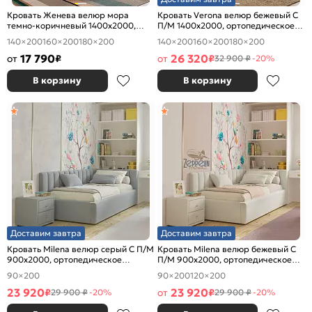
Кровать Женева велюр мора
Кровать Verona велюр бежевый С
темно-коричневый 1400x2000,
П/М 1400x2000, ортопедическое
изголовье мягкое
основание, изголовье мягкое
140×200
160×200
180×200
140×200
160×200
180×200
17 790
26 320
от
₽
от
₽
32 900 ₽
-20%
В корзину
В корзину
Доставим завтра
Доставим завтра
Кровать Milena велюр серый С П/М
Кровать Milena велюр бежевый С
900x2000, ортопедическое
П/М 900x2000, ортопедическое
основание, изголовье мягкое
основание, изголовье мягкое
90×200
90×200
120×200
23 920
23 920
₽
от
₽
29 900 ₽
-20%
29 900 ₽
-20%