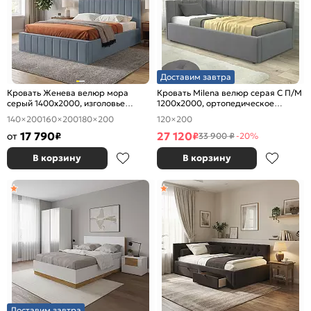
Доставим завтра
Кровать Женева велюр мора
Кровать Milena велюр серая С П/М
серый 1400x2000, изголовье
1200x2000, ортопедическое
мягкое
основание, изголовье мягкое
140×200
160×200
180×200
120×200
17 790
27 120
от
₽
₽
33 900 ₽
-20%
В корзину
В корзину
Доставим завтра