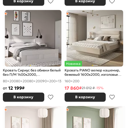
В корзину
В корзину
Новинка
Кровать Сириус без обивки белый
Кровать PIANO велюр кашемир,
без П/М 1400x2000,
бежевый 1600x2000, изголовье
ортопедическое основание,
мягкое
80×200
80×200
80×200
90×200
+13
160×200
изголовье жесткое
12 199
17 860
от
₽
₽
21 012 ₽
-15%
В корзину
В корзину