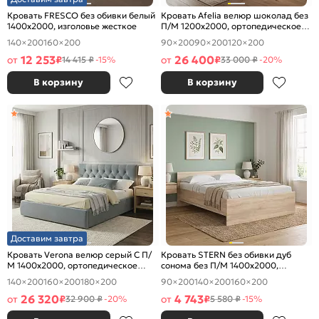
Кровать FRESCO без обивки белый
Кровать Afelia велюр шоколад без
1400x2000, изголовье жесткое
П/М 1200x2000, ортопедическое
основание, изголовье мягкое
140×200
160×200
90×200
90×200
120×200
12 253
26 400
от
₽
от
₽
14 415 ₽
-15%
33 000 ₽
-20%
В корзину
В корзину
Доставим завтра
Кровать Verona велюр серый С П/
Кровать STERN без обивки дуб
М 1400x2000, ортопедическое
сонома без П/М 1400x2000,
основание, изголовье мягкое
изголовье жесткое
140×200
160×200
180×200
90×200
140×200
160×200
26 320
4 743
от
₽
от
₽
32 900 ₽
-20%
5 580 ₽
-15%