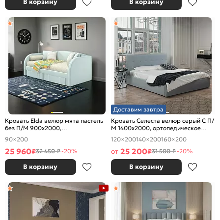
В корзину
В корзину
Доставим завтра
Кровать Elda велюр мята пастель
Кровать Селеста велюр серый С П/
без П/М 900x2000,
М 1400x2000, ортопедическое
ортопедическое основание,
основание, изголовье мягкое
90×200
120×200
140×200
160×200
изголовье мягкое
25 960
25 200
₽
от
₽
32 450 ₽
-20%
31 500 ₽
-20%
В корзину
В корзину