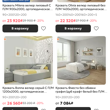
Кровать Milena велюр лиловый С
Кровать Olivia велюр лиловый без
П/М 900x2000, ортопедическое
П/М 1400x2000, ортопедическое
основание, изголовье мягкое
основание, изголовье мягкое
90×200
120×200
140×200
140×200
160×200
+5
23 920
22 320
от
₽
от
₽
29 900 ₽
-20%
27 900 ₽
-20%
В корзину
В корзину
Кровать Bonna велюр серый С П/М
Кровать Фиеста без обивки
1200x2000, ортопедическое
графит/дуб крафт белый без П/М
основание, изголовье мягкое
1200x2000, изголовье жесткое
90×200
120×200
90×200
120×200
26 560
7 084
от
₽
от
₽
33 200 ₽
-20%