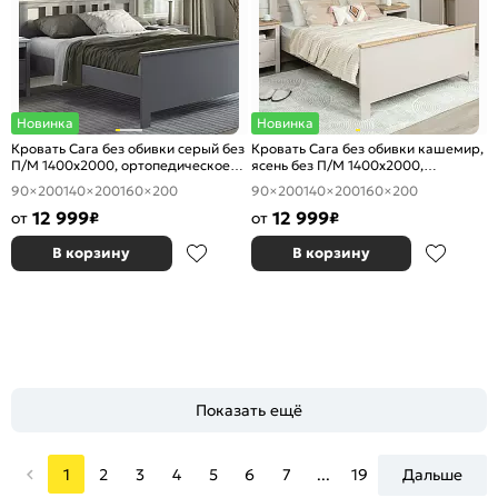
Новинка
Новинка
Кровать Сага без обивки серый без
Кровать Сага без обивки кашемир,
П/М 1400x2000, ортопедическое
ясень без П/М 1400x2000,
основание, изголовье жесткое
ортопедическое основание,
90×200
140×200
160×200
90×200
140×200
160×200
изголовье жесткое
12 999
12 999
от
₽
от
₽
В корзину
В корзину
Показать ещё
1
2
3
4
5
6
7
...
19
Дальше