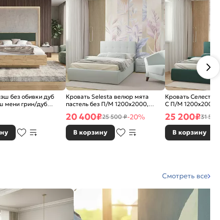
эш без обивки дуб
Кровать Selesta велюр мята
Кровать Селеста 
ш мени грин/дуб
пастель без П/М 1200x2000,
С П/М 1200x2000,
П/М 1600x2000,
ортопедическое основание,
ортопедическое о
20 400
₽
25 200
₽
-20%
25 500 ₽
31 500
ское основание,
изголовье мягкое
изголовье мягкое
жесткое
ину
В корзину
В корзину
Смотреть все