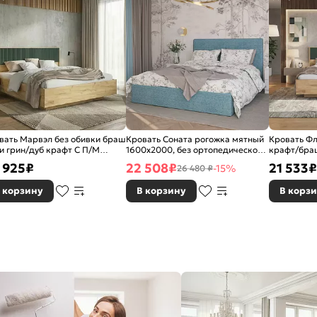
вать Марвэл без обивки браш
Кровать Соната рогожка мятный
Кровать Фл
и грин/дуб крафт С П/М
1600x2000, без ортопедического
крафт/бра
0x2000, ортопедическое
основания, изголовье мягкое
крафт без 
 925
₽
22 508
₽
21 533
₽
-15%
26 480 ₽
ование, изголовье жесткое
ортопедиче
изголовье 
 корзину
В корзину
В корз