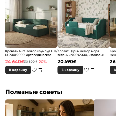
Кровать Aura велюр изумруд С П/
Кровать Дрим велюр мора
Кро
М 900x2000, ортопедическое
зеленый 900x2000, изголовье
мен
основание, изголовье мягкое
мягкое
160
24 640
₽
20 490
₽
26
-20%
30 800 ₽
осн
В корзину
В корзину
В
Полезные советы