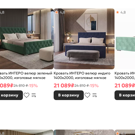
4,8
4,8
4,8
вать ИНТЕРО велюр зеленый
Кровать ИНТЕРО велюр индиго
Кровать И
0x2000, изголовье мягкое
1400x2000, изголовье мягкое
1400x2000,
 089
₽
21 089
₽
21 089
-15%
-15%
24 810 ₽
24 810 ₽
 корзину
В корзину
В корз
4,8
4,9