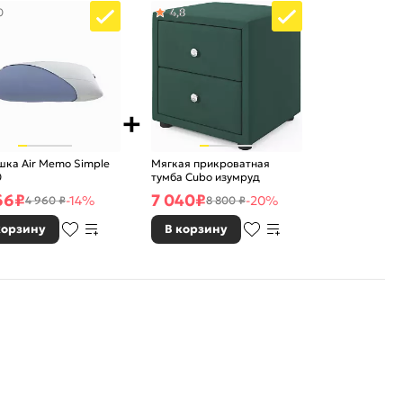
0
4,8
ка Air Memo Simple
Мягкая прикроватная
0
тумба Cubo изумруд
66
₽
7 040
₽
-14%
-20%
4 960 ₽
8 800 ₽
корзину
В корзину