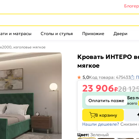
Блоге
ати и матрасы
Столы и стулья
Прихожие
Двери
2000, изголовье мягкое
Кровать ИНТЕРО в
мягкое
5,0
Код товара: 475433
П
23 906
28 12
₽
Без 
Оплатить позже
всего
В корзину
Нашли дешевле?
Снизим 
Цвет:
Зеленый