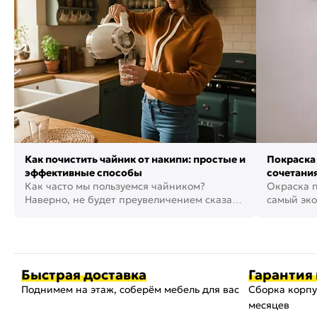
Как почистить чайник от накипи: простые и
Покраска 
эффективные способы
сочетания
Как часто мы пользуемся чайником?
фото
Окраска п
Наверно, не будет преувеличением сказать,
самый эко
что это самая востребованная...
возможнос
Быстрая доставка
Гарантия 
Поднимем на этаж, соберём мебель для вас
Сборка корпу
месяцев