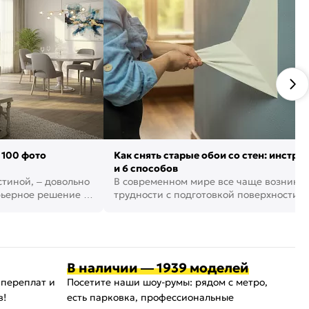
 100 фото
Как снять старые обои со стен: инстру
и 6 способов
стиной, – довольно
В современном мире все чаще возника
рьерное решение в
трудности с подготовкой поверхности д
поклейки обоев. И многие за...
В наличии — 1939 моделей
 переплат и
Посетите наши шоу-румы: рядом с метро,
в!
есть парковка, профессиональные