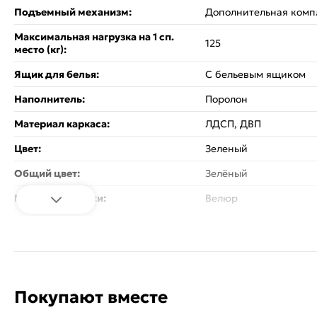
Подъемный механизм:
Дополнительная комп
Максимальная нагрузка на 1 сп.
125
место (кг):
Ящик для белья:
С бельевым ящиком
Наполнитель:
Поролон
Материал каркаса:
ЛДСП, ДВП
Цвет:
Зеленый
Общий цвет:
Зелёный
Материал обивки:
Велюр
Вес:
122.4
Стиль:
Классический
Объем:
0.41
Покупают вместе
Объём:
0.41