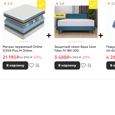
5,0
4,8
5,
Матрас пружинный Online
Защитный чехол Aqua Save
Подуш
SOVA Plus M Online
Fiber M 180-200
40-6
нагрузка до 120 кг
21 195
₽
3 488
₽
4 2
-50%
-20%
42 390 ₽
4 360 ₽
1800x2000
В корзину
В корзину
В 
 комплектовать
анием с ПМ арт.