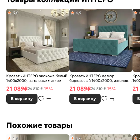
5,0
4,9
Кровать ИНТЕРО экокожа белый
Кровать ИНТЕРО велюр
Кро
1400x2000, изголовье мягкое
бирюзовый 1400x2000, изголовье
140
мягкое
21 089
₽
21 089
₽
21
-15%
-15%
24 810 ₽
24 810 ₽
В корзину
В корзину
В
Похожие товары
4,9
5,0