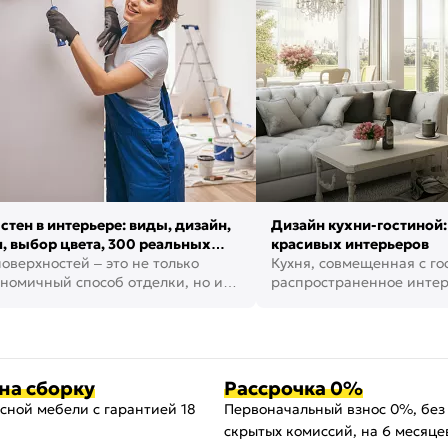
стен в интерьере: виды, дизайн,
Дизайн кухни-гостиной:
, выбор цвета, 300 реальных
красивых интерьеров
оверхностей – это не только
Кухня, совмещенная с го
номичный способ отделки, но и
распространенное инте
ть создать кре...
наши дни. В нем от...
на сборку
Рассрочка 0%
сной мебели с гарантией 18
Первоначальный взнос 0%, без
скрытых комиссий, на 6 месяце