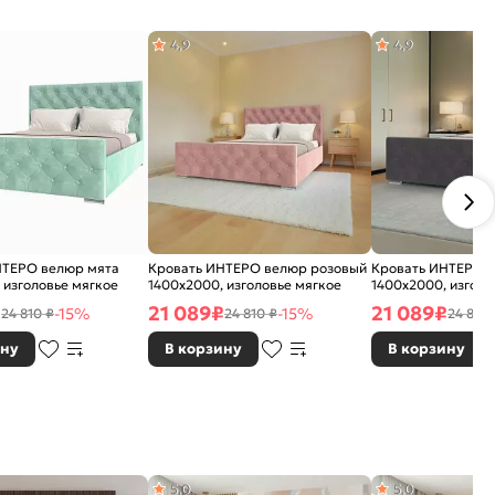
4,9
4,9
НТЕРО велюр мята
Кровать ИНТЕРО велюр розовый
Кровать ИНТЕРО 
 изголовье мягкое
1400x2000, изголовье мягкое
1400x2000, изголо
₽
21 089
₽
21 089
₽
-15%
-15%
24 810 ₽
24 810 ₽
24 810 
ину
В корзину
В корзину
5,0
5,0