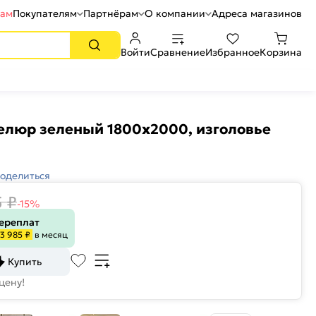
рам
Покупателям
Партнёрам
О компании
Адреса магазинов
Войти
Сравнение
Избранное
Корзина
елюр зеленый 1800x2000, изголовье
оделиться
5
₽
-15%
переплат
3 985 ₽
в месяц
Купить
цену!