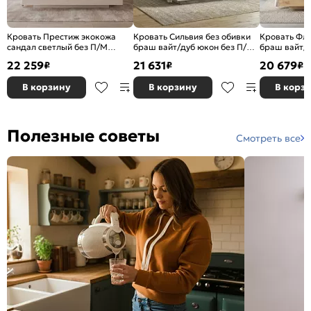
Кровать Престиж экокожа
Кровать Сильвия без обивки
Кровать Флэ
сандал светлый без П/М
браш вайт/дуб юкон без П/М
браш вайт/
1600x2000, ортопедическое
1600x2000, ортопедическое
крафт без П
22 259
21 631
20 679
₽
₽
₽
основание, изголовье мягкое
основание, изголовье жесткое
ортопедичес
изголовье ж
В корзину
В корзину
В корз
Полезные советы
Смотреть все