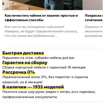
Как почистить чайник от накипи: простые и
Покраска ст
эффективные способы
сочетания,
Как часто мы пользуемся чайником?
Окраска пов
Наверно, не будет преувеличением сказать,
экономичный
что это самая востребованная...
возможность
Быстрая доставка
Поднимем на этаж, соберём мебель для вас
Гарантия на сборку
Сборка корпусной мебели с гарантией 18 месяцев
Рассрочка 0%
Первоначальный взнос 0%, без переплат и скрытых
комиссий, на 6 месяцев!
В наличии — 1935 моделей
Посетите наши шоу-румы: рядом с метро, есть парковка,
профессиональные консультанты