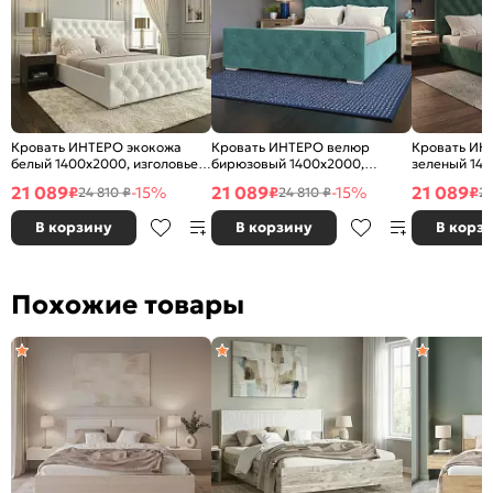
Кровать ИНТЕРО экокожа
Кровать ИНТЕРО велюр
Кровать ИН
белый 1400x2000, изголовье
бирюзовый 1400x2000,
зеленый 140
мягкое
изголовье мягкое
изголовье м
21 089
21 089
21 089
₽
-15%
₽
-15%
₽
24 810 ₽
24 810 ₽
24
В корзину
В корзину
В корз
Похожие товары