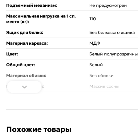
Подъемный механизм:
Не предусмотрен
Максимальная нагрузка на 1 сп.
110
место (кг):
Ящик для белья:
Без бельевого ящика
Материал каркаса:
МДФ
Цвет:
Белый полупрозрачны
Общий цвет:
Белый
Материал обивки:
Без обивки
Материал ножек:
Массив сосны
Вес:
39.9
Стиль:
Современный
Изголовье - кровати:
Жесткое
Похожие товары
Спинка кровати:
Со спинкой