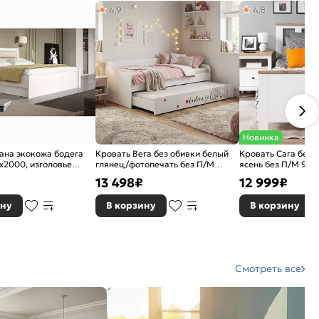
4,9
4,8
Новинка
ана экокожа бодега
Кровать Вега без обивки белый
Кровать Сага без 
x2000, изголовье
глянец/фотопечать без П/М
ясень без П/М 900
900x2000, изголовье жесткое
ортопедическое о
13 498
₽
12 999
₽
изголовье жесткое
ину
В корзину
В корзину
Смотреть все