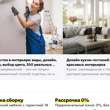
стен в интерьере: виды, дизайн,
Дизайн кухни-гостиной:
, выбор цвета, 300 реальных
красивых интерьеров
оверхностей – это не только
Кухня, совмещенная с го
номичный способ отделки, но и
распространенное инте
ть создать кре...
наши дни. В нем от...
на сборку
Рассрочка 0%
сной мебели с гарантией 18
Первоначальный взнос 0%, без