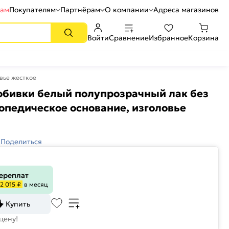
рам
Покупателям
Партнёрам
О компании
Адреса магазинов
Войти
Сравнение
Избранное
Корзина
вье жесткое
обивки белый полупрозрачный лак без
опедическое основание, изголовье
Поделиться
переплат
2 015 ₽
в месяц
Купить
цену!