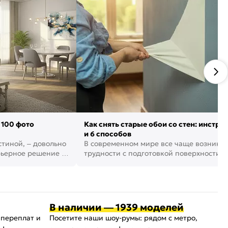
 100 фото
Как снять старые обои со стен: инстру
и 6 способов
стиной, – довольно
В современном мире все чаще возника
рьерное решение в
трудности с подготовкой поверхности д
поклейки обоев. И многие за...
В наличии — 1939 моделей
 переплат и
Посетите наши шоу-румы: рядом с метро,