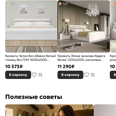
Ортопедическое основание:
Ортопедическое
4,8
5,0
Назначение:
Детская
Страна производитель:
Россия
Гарантия:
18 мес
Коллекция:
Софи
Бренд:
Мебельград
Кровать Челси без обивки белый
Кровать Элана экокожа бодега
Кро
глянец без П/М 1600x2000,
белая 1200x2000, изголовье
роз
изголовье жесткое
мягкое
900
10 573
₽
11 290
₽
10
В корзину
В корзину
В
Полезные советы