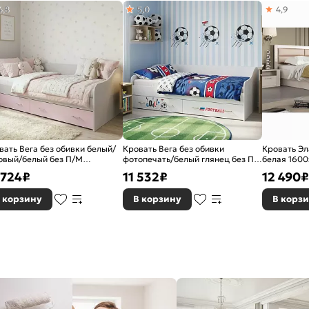
4,8
5,0
4,9
вать Вега без обивки белый/
Кровать Вега без обивки
Кровать Эл
овый/белый без П/М
фотопечать/белый глянец без П/
белая 1600
x2000, изголовье жесткое
М 900x2000, изголовье жесткое
мягкое
 724
₽
11 532
₽
12 490
₽
 корзину
В корзину
В корз