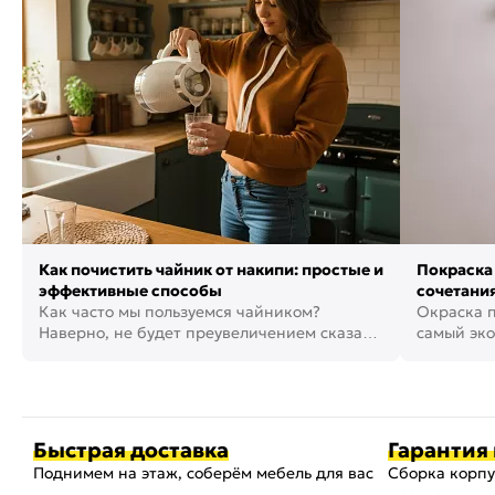
Как почистить чайник от накипи: простые и
Покраска 
эффективные способы
сочетания
Как часто мы пользуемся чайником?
фото
Окраска п
Наверно, не будет преувеличением сказать,
самый эко
что это самая востребованная...
возможнос
Быстрая доставка
Гарантия 
Поднимем на этаж, соберём мебель для вас
Сборка корпу