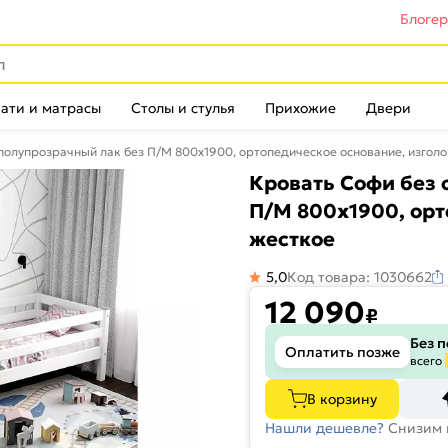
Блоге
ати и матрасы
Столы и стулья
Прихожие
Двери
полупрозрачный лак без П/М 800x1900, ортопедическое основание, изголо
Кровать Софи без 
П/М 800x1900, орт
жесткое
5,0
Код товара: 1030662
12 090
₽
Без 
Оплатить позже
всего
В корзину
Нашли дешевле?
Снизим 