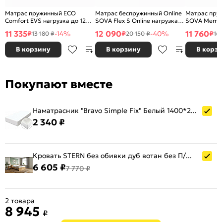
Матрас пружинный ECO
Матрас беспружинный Online
Матрас пру
Comfort EVS нагрузка до 120
SOVA Flex S Online нагрузка
SOVA Memo 
кг 900x2000
до 90 кг 1800x2000
нагрузка до
11 335
12 090
11 760
₽
-14%
₽
-40%
₽
13 180 ₽
20 150 ₽
16
В корзину
В корзину
В корз
Покупают вместе
Наматрасник "Bravo Simple Fix" Белый 1400*2000 (резинка по периметру)
2 340 ₽
Кровать STERN без обивки дуб вотан без П/М 1400x2000, изголовье жесткое
6 605 ₽
7 770 ₽
2 товара
8 945
₽