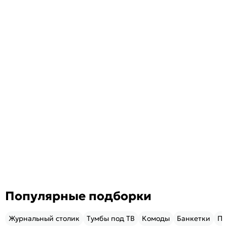
Популярные подборки
Журнальный столик
Тумбы под ТВ
Комоды
Банкетки
Пу