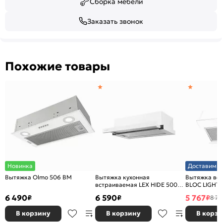
Сборка мебели
Заказать звонок
Похожие товары
Новинка
Доставим з
Вытяжка Olmo 506 BM
Вытяжка кухонная
Вытяжка вс
встраиваемая LEX HIDE 500
BLOC LIGHT
WHITE
6 490
6 590
5 767
₽
₽
₽
8 7
В корзину
В корзину
В корз