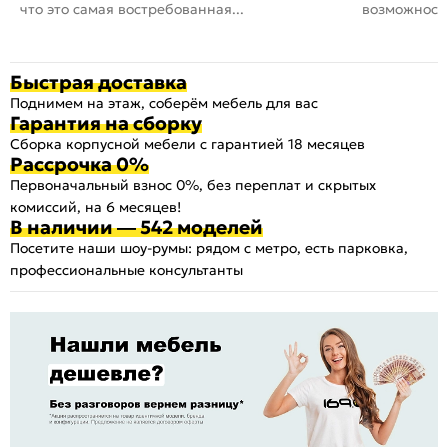
что это самая востребованная...
возможность
Быстрая доставка
Поднимем на этаж, соберём мебель для вас
Гарантия на сборку
Сборка корпусной мебели с гарантией 18 месяцев
Рассрочка 0%
Первоначальный взнос 0%, без переплат и скрытых
комиссий, на 6 месяцев!
В наличии — 542 моделей
Посетите наши шоу-румы: рядом с метро, есть парковка,
профессиональные консультанты