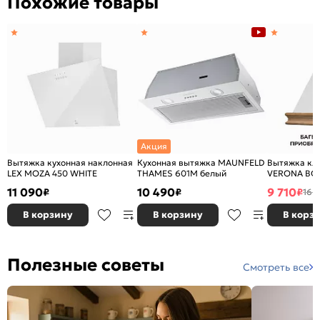
Похожие товары
Акция
Вытяжка кухонная наклонная
Кухонная вытяжка MAUNFELD
Вытяжка кл
LEX MOZA 450 WHITE
THAMES 601M белый
VERONA BOD
11 090
10 490
9 710
₽
₽
₽
16 
В корзину
В корзину
В корз
Полезные советы
Смотреть все