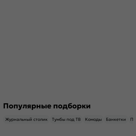
Популярные подборки
Журнальный столик
Тумбы под ТВ
Комоды
Банкетки
Пу