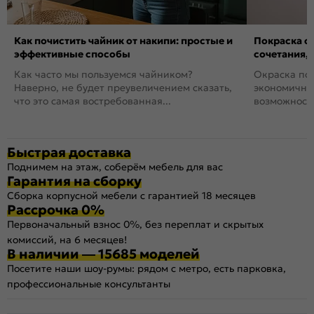
Как почистить чайник от накипи: простые и
Покраска ст
эффективные способы
сочетания,
Как часто мы пользуемся чайником?
Окраска пов
Наверно, не будет преувеличением сказать,
экономичный
что это самая востребованная...
возможность
Быстрая доставка
Поднимем на этаж, соберём мебель для вас
Гарантия на сборку
Сборка корпусной мебели с гарантией 18 месяцев
Рассрочка 0%
Первоначальный взнос 0%, без переплат и скрытых
комиссий, на 6 месяцев!
В наличии — 15685 моделей
Посетите наши шоу-румы: рядом с метро, есть парковка,
профессиональные консультанты