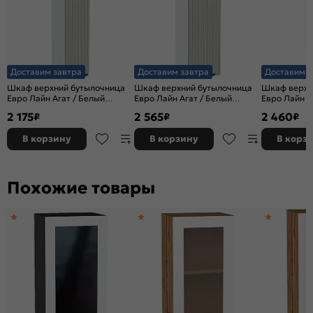
Доставим завтра
Доставим завтра
Доставим з
Шкаф верхний бутылочница
Шкаф верхний бутылочница
Шкаф верхн
Евро Лайн Агат / Белый
Евро Лайн Агат / Белый
Евро Лайн А
716*150*318
716*200*318
716*150*318
2 175
2 565
2 460
₽
₽
₽
В корзину
В корзину
В корз
Похожие товары