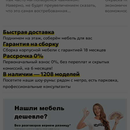
Наверно, не будет преувеличением сказать,
экономичный
что это самая востребованная...
возможность
Быстрая доставка
Поднимем на этаж, соберём мебель для вас
Гарантия на сборку
Сборка корпусной мебели с гарантией 18 месяцев
Рассрочка 0%
Первоначальный взнос 0%, без переплат и скрытых
комиссий, на 6 месяцев!
В наличии — 1208 моделей
Посетите наши шоу-румы: рядом с метро, есть парковка,
профессиональные консультанты