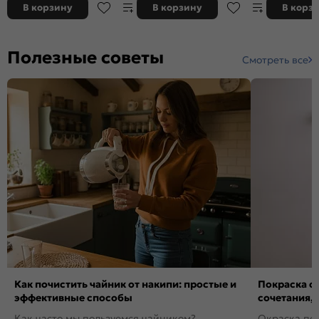
В корзину
В корзину
В корз
Полезные советы
Смотреть все
Как почистить чайник от накипи: простые и
Покраска ст
эффективные способы
сочетания,
Как часто мы пользуемся чайником?
Окраска пов