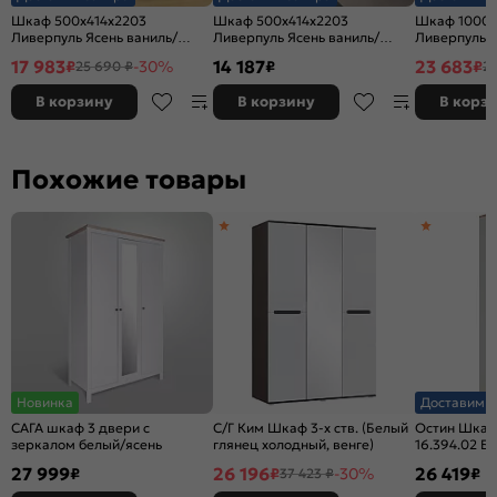
Шкаф 500x414x2203
Шкаф 500x414x2203
Шкаф 1000x
Ливерпуль Ясень ваниль/
Ливерпуль Ясень ваниль/
Ливерпуль Я
белый МДФ, стекло
белый МДФ
белый МДФ
17 983
14 187
23 683
₽
-30%
₽
₽
25 690 ₽
27
В корзину
В корзину
В корз
Похожие товары
Новинка
Доставим з
САГА шкаф 3 двери с
С/Г Ким Шкаф 3-х ств. (Белый
Остин Шкаф
зеркалом белый/ясень
глянец холодный, венге)
16.394.02 Б
Золотой Кр
27 999
26 196
26 419
₽
₽
-30%
₽
37 423 ₽