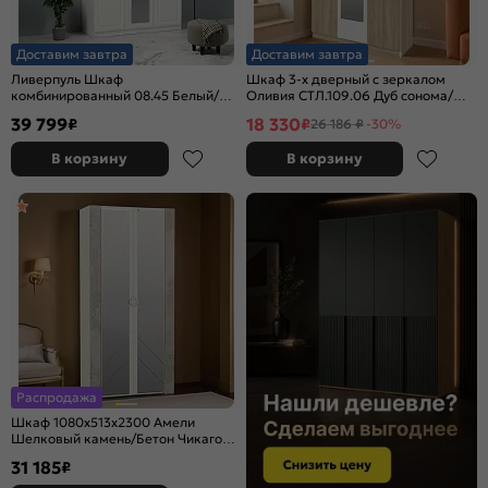
Доставим завтра
Доставим завтра
Ливерпуль Шкаф
Шкаф 3-х дверный с зеркалом
комбинированный 08.45 Белый/
Оливия СТЛ.109.06 Дуб сонома/
Ясень Ваниль
Белый
39 799
18 330
₽
₽
26 186 ₽
-30%
В корзину
В корзину
Распродажа
Шкаф 1080x513x2300 Амели
Шелковый камень/Бетон Чикаго
беж./шелковый камень ЛДСП
31 185
₽