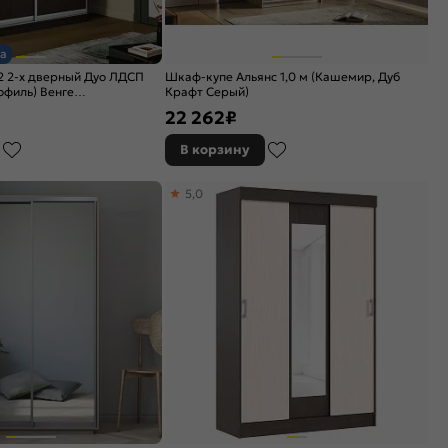
а
2 2-х дверный Дуо ЛДСП
Шкаф-купе Альянс 1,0 м (Кашемир, Дуб
филь) Венге
Крафт Серый)
22 262
₽
В корзину
5,0