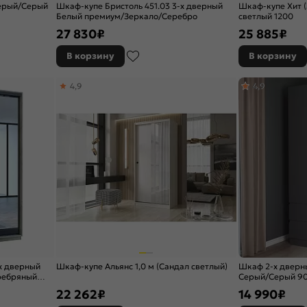
ерый/Серый
Шкаф-купе Бристоль 451.03 3-х дверный
Шкаф-купе Хит (
Белый премиум/Зеркало/Серебро
светлый 1200
27 830
₽
25 885
₽
В корзину
В корзину
4,9
4,9
х дверный
Шкаф-купе Альянс 1,0 м (Сандал светлый)
Шкаф 2-х дверн
ребряный
Cерый/Cерый 90
22 262
₽
14 990
₽