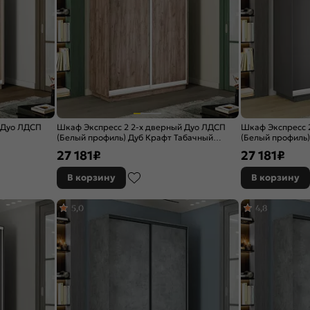
 Дуо ЛДСП
Шкаф Экспресс 2 2-х дверный Дуо ЛДСП
Шкаф Экспресс 
(Белый профиль) Дуб Крафт Табачный
(Белый профиль
1200x2200x450
1200x2200x450
27 181
₽
27 181
₽
В корзину
В корзину
5,0
4,8