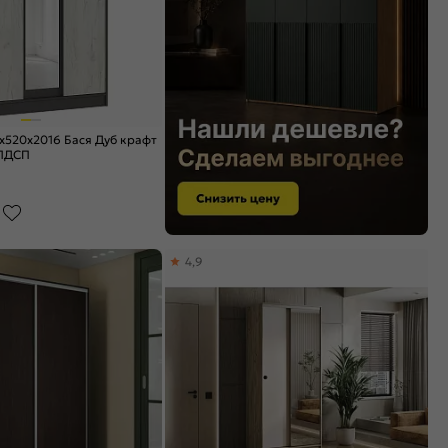
x520x2016 Бася Дуб крафт
 ЛДСП
4,9