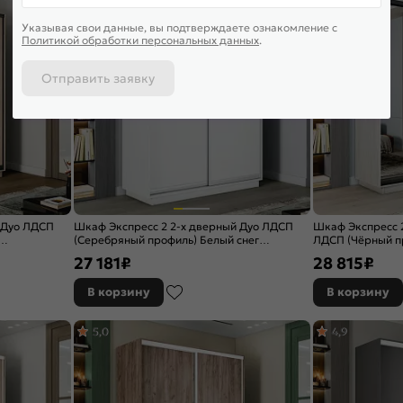
Указывая свои данные, вы подтверждаете ознакомление c
Политикой обработки персональных данных
.
Отправить заявку
 Дуо ЛДСП
Шкаф Экспресс 2 2-х дверный Дуо ЛДСП
Шкаф Экспресс 2
(Серебряный профиль) Белый снег
ЛДСП (Чёрный п
1200x2200x450
светлый 1200x2
27 181
₽
28 815
₽
В корзину
В корзину
5,0
4,9