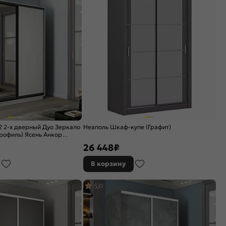
 2-х дверный Дуо Зеркало
Неаполь Шкаф-купе (Графит)
рофиль) Ясень Анкор
200x450
26 448
₽
В корзину
5,0