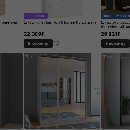
Распродажа
Доставим завтр
грейн элег
Шкаф-купе Лайт 16.411 Белый PE шагрень
Шкаф Экспресс 
(Серебряный про
1200x2400x450
22 059
₽
29 321
₽
В корзину
В корзину
5,0
4,4