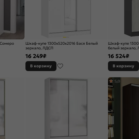
 Сомеро
Шкаф-купе 1300x520x2016 Бася Белый
Шкаф-купе 1300
зеркало, ЛДСП
белый зеркало,
16 249
₽
16 524
₽
В корзину
В корзину
5,0