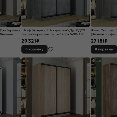
 Дуо Зеркало
Шкаф Экспресс 2 2-х дверный Дуо ЛДСП
Шкаф Экспресс 
 Диамант
(Чёрный профиль) Бетон 1200x2400x450
(Чёрный профиль
29 321
₽
27 181
₽
В корзину
В корзину
4,8
4,8