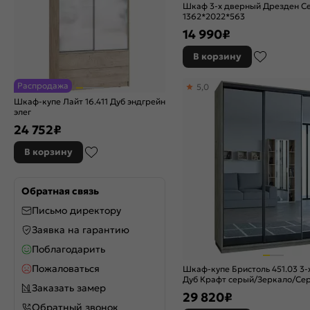
Шкаф 3-х дверный Дрезден С
1362*2022*563
14 990
₽
В корзину
Распродажа
5,0
Шкаф-купе Лайт 16.411 Дуб эндгрейн
элег
24 752
₽
В корзину
Обратная связь
Письмо директору
Заявка на гарантию
Поблагодарить
Пожаловаться
Шкаф-купе Бристоль 451.03 3-
Дуб Крафт серый/Зеркало/Се
Заказать замер
дождь
29 820
₽
Обратный звонок