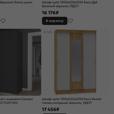
Зеркало) Ясень шимо
Шкаф-купе 1300x520x2016 Бася Дуб
беленый зеркало, ЛДСП
16 176
₽
В корзину
5,0
ый с ящиками Сомеро
Шкаф-купе 1300x520x2016 Бася Белый
2*2120*502
глянец холодный зеркало, ЛДСП
17 456
₽