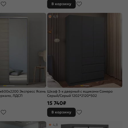
В корзину
4,9
x600x2200 Экспресс Ясень
Шкаф 3-х дверный с ящиками Сомеро
еркало, ЛДСП
Cерый/Cерый 1202*2120*502
15 740
₽
В корзину
4,8