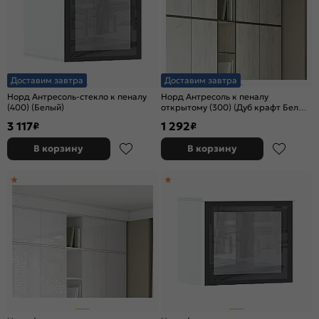
Доставим завтра
Доставим завтра
Норд Антресоль-стекло к пеналу
Норд Антресоль к пеналу
(400) (Белый)
открытому (300) (Дуб крафт Белый
)
3 117
1 292
₽
₽
В корзину
В корзину