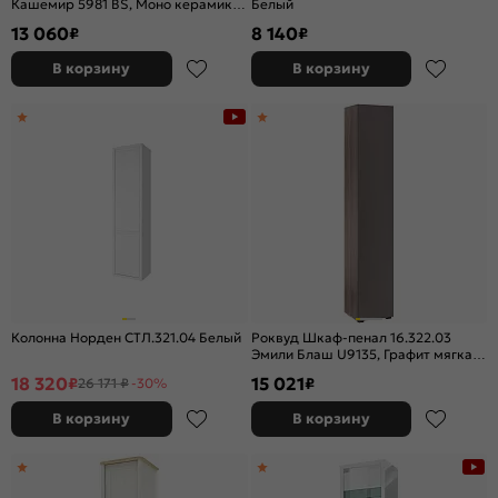
Кашемир 5981 BS, Моно керамика
Белый
D166-2 ПВХ
13 060
8 140
₽
₽
В корзину
В корзину
Колонна Норден СТЛ.321.04 Белый
Роквуд Шкаф-пенал 16.322.03
Эмили Блаш U9135, Графит мягкая
шагрень 2998 ПВХ
18 320
15 021
₽
₽
26 171 ₽
-30%
В корзину
В корзину