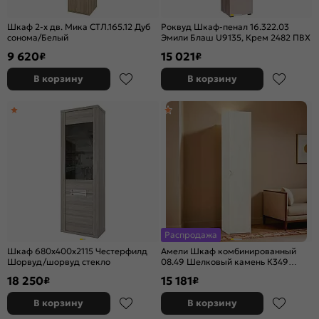
Шкаф 2-х дв. Мика СТЛ.165.12 Дуб
Роквуд Шкаф-пенал 16.322.03
сонома/Белый
Эмили Блаш U9135, Крем 2482 ПВХ
9 620
15 021
₽
₽
В корзину
В корзину
Распродажа
Шкаф 680x400x2115 Честерфилд
Амели Шкаф комбинированный
Шорвуд/шорвуд стекло
08.49 Шелковый камень К349
RT,Бетон Чикаго беж LS 00 953
18 250
15 181
₽
₽
В корзину
В корзину