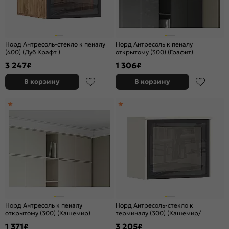
Норд Антресоль-стекло к пеналу
Норд Антресоль к пеналу
(400) (Дуб Крафт )
открытому (300) (Графит)
3 247
1 306
₽
₽
В корзину
В корзину
Норд Антресоль к пеналу
Норд Антресоль-стекло к
открытому (300) (Кашемир)
терминалу (300) (Кашемир/
Кашемир)
1 371
3 205
₽
₽