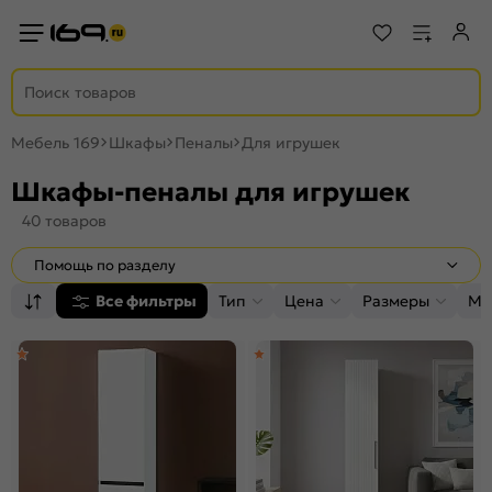
Мебель 169
Шкафы
Пеналы
Для игрушек
Шкафы-пеналы для игрушек
40 товаров
Помощь по разделу
Все фильтры
Тип
Цена
Размеры
Ма