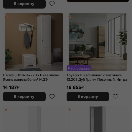
В корзину
Распродажа
Шкаф 500x414x2203 Ливерпуль
Трувор Шкаф-пенал с витриной
Ясень ваниль/белый МДФ
13.205 Дуб Гранж Песочный, Интра
14 187
18 855
₽
₽
В корзину
В корзину