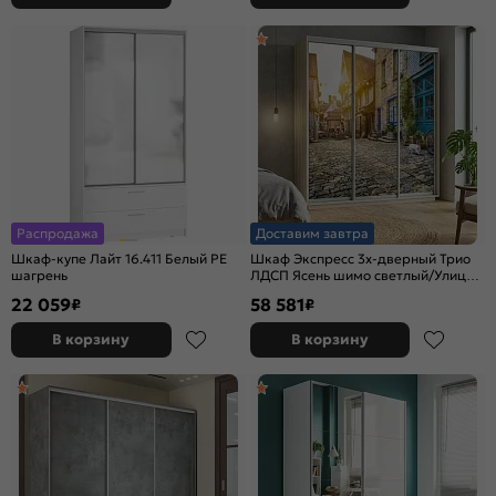
Распродажа
Доставим завтра
Шкаф-купе Лайт 16.411 Белый PE
Шкаф Экспресс 3х-дверный Трио
шагрень
ЛДСП Ясень шимо светлый/Улица
2400x2200x600
22 059
58 581
₽
₽
В корзину
В корзину