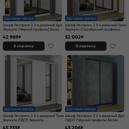
Доставим завтра
Доставим завтра
Шкаф Экспресс 2 2-х дверный Дуо
Шкаф Экспресс 2 3-х дверный Трио
Зеркало (Чёрный профиль) Белый
Зеркало (Серебряный профиль)
снег 1600x2200x600
Бетон 1800x2400x600
42 969
52 002
₽
₽
В корзину
В корзину
Доставим завтра
Доставим завтра
Шкаф Экспресс 2 3-х дверный Трио
Шкаф Экспресс 2 2-х дверный Дуо
Зеркало ЛДСП Зеркало
ЛДСП (Чёрный профиль) Бетон
(Серебряный профиль) Белый снег
1600x2400x600
45 733
43 206
₽
₽
1800x2200x600