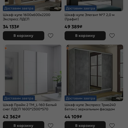
Доставим завтра
Доставим завтра
Шкаф-купе 1600x600x2200
Шкаф-купе Элегант №7 2,0 м
Экспресс ЛДСП
(Графит)
34 133
49 389
₽
₽
В корзину
В корзину
Доставим завтра
Доставим завтра
Шкаф Прайм 2 TM_L-160 Белый
Шкаф-купе Экспресс Трио240
снег ЛДСП 1600*2300*570
Бетон с зеркальным фасадом
42 362
44 109
₽
₽
В корзину
В корзину