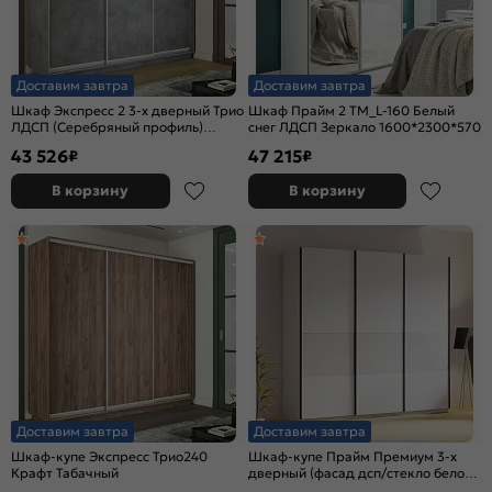
Доставим завтра
Доставим завтра
Шкаф Экспресс 2 3-х дверный Трио
Шкаф Прайм 2 TM_L-160 Белый
ЛДСП (Серебряный профиль)
снег ЛДСП Зеркало 1600*2300*570
Бетон 2100x2200x450
43 526
47 215
₽
₽
В корзину
В корзину
Доставим завтра
Доставим завтра
Шкаф-купе Экспресс Трио240
Шкаф-купе Прайм Премиум 3-х
Крафт Табачный
дверный (фасад дсп/стекло белое)
Чёрный профиль Белый снег