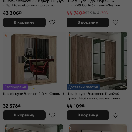
Шкаф Экспресс 2 2-х дверный Дуо
Шкаф-купе 2 дв. Марвин-3
ЛДСП (Серебряный профиль)
СТЛ.299.05 1632 Белый/Белый
Бетон 1600x2400x600
глянец
43 206
44 740
₽
₽
63 914 ₽
-30%
В корзину
В корзину
Распродажа
Доставим завтра
Шкаф-купе Элегант 2,0 м (Сонома)
Шкаф-купе Экспресс Трио240
Крафт Табачный с зеркальным
фасадом
32 378
44 109
₽
₽
В корзину
В корзину