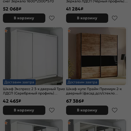
снег Зеркало 1600*2300*570
Зеркало ЛДСП (Чёрный профиль)
Белый снег 1600x2200x600
52 068
41 284
₽
₽
В корзину
В корзину
Доставим завтра
Доставим завтра
Шкаф Экспресс 2 3-х дверный Трио
Шкаф-купе Прайм Премиум 2-х
ЛДСП (Серебряный профиль)
дверный (фасад дсп/стекло
Белый снег 1800x2200x600
черное) Чёрный профиль Крафт
42 465
67 386
₽
₽
Табачный
В корзину
В корзину