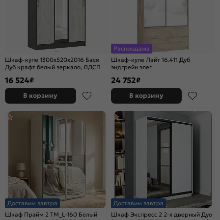
Распродажа
Шкаф-купе 1300x520x2016 Бася
Шкаф-купе Лайт 16.411 Дуб
Дуб крафт белый зеркало, ЛДСП
эндгрейн элег
16 524
24 752
₽
₽
В корзину
В корзину
Доставим завтра
Доставим завтра
Шкаф Прайм 2 TM_L-160 Белый
Шкаф Экспресс 2 2-х дверный Дуо