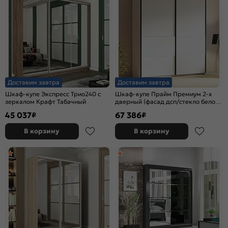
Доставим завтра
Доставим завтра
Шкаф-купе Экспресс Трио240 с
Шкаф-купе Прайм Премиум 2-х
зеркалом Крафт Табачный
дверный (фасад дсп/стекло белое)
Чёрный профиль Белый снег
45 037
67 386
₽
₽
В корзину
В корзину