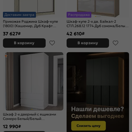
Доставим завтра
Распродажа
Прихожая Роджина Шкаф-купе
Шкаф-купе 2-х дв. Байкал-2
(1800) (Кашемир, Дуб Крафт
СТЛ.268.12 1774 Дуб сонома/Белый
серый)
глянец
37 627
42 610
₽
₽
В корзину
В корзину
Шкаф 2-х дверный с ящиками
Сомеро Белый/Белый
902*2120*502
12 990
₽