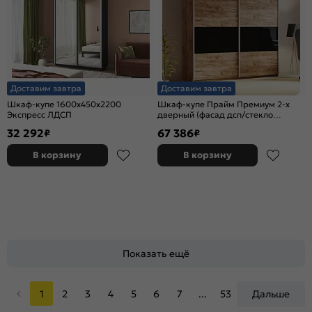
Доставим завтра
Доставим завтра
Шкаф-купе 1600x450x2200
Шкаф-купе Прайм Премиум 2-х
Экспресс ЛДСП
дверный (фасад дсп/стекло
черное) Серебряный профиль
32 292
67 386
₽
₽
Крафт Табачный
В корзину
В корзину
Показать ещё
1
2
3
4
5
6
7
...
53
Дальше