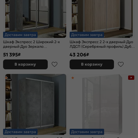
Доставим завтра
Доставим завтра
Шкаф Экспресс 2 Широкий 2-х
Шкаф Экспресс 2 2-х дверный Дуо
дверный Дуо Зеркало
ЛДСП (Серебряный профиль) Дуб
(Серебряный профиль) Бетон
Сонома 1600x2400x600
51 395
43 206
₽
₽
1800*2400*600
В корзину
В корзину
Доставим завтра
Доставим завтра