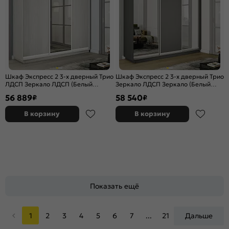
Шкаф Экспресс 2 3-х дверный Трио
Шкаф Экспресс 2 3-х дверный Трио
ЛДСП Зеркало ЛДСП (Белый
Зеркало ЛДСП Зеркало (Белый
профиль) Ясень Анкор светлый
профиль) Серый Диамант
56 889
58 540
₽
₽
2400x2400x450
2400x2400x450
В корзину
В корзину
Показать ещё
1
2
3
4
5
6
7
...
21
Дальше