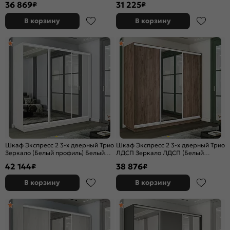
36 869
31 225
₽
₽
В корзину
В корзину
Шкаф Экспресс 2 3-х дверный Трио
Шкаф Экспресс 2 3-х дверный Трио
Зеркало (Белый профиль) Белый
ЛДСП Зеркало ЛДСП (Белый
снег 1800x2200x450
профиль) Дуб Крафт Табачный
42 144
38 876
₽
₽
1800x2200x450
В корзину
В корзину