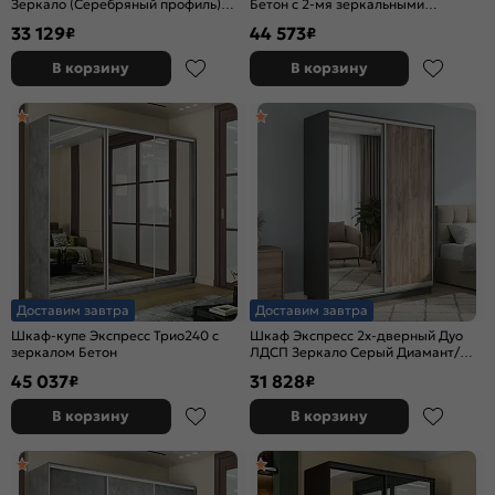
Зеркало (Серебряный профиль)
Бетон с 2-мя зеркальными
Венге 1200x2400x450
фасадами
33 129
44 573
₽
₽
В корзину
В корзину
Доставим завтра
Доставим завтра
Шкаф-купе Экспресс Трио240 с
Шкаф Экспресс 2х-дверный Дуо
зеркалом Бетон
ЛДСП Зеркало Серый Диамант/
Крафт табачный 1600x2200x450
45 037
31 828
₽
₽
В корзину
В корзину