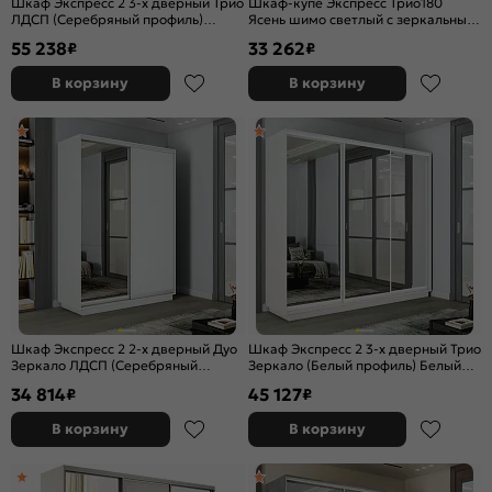
Шкаф Экспресс 2 3-х дверный Трио
Шкаф-купе Экспресс Трио180
ЛДСП (Серебряный профиль)
Ясень шимо светлый с зеркальным
Белый снег 2400x2400x450
фасадом
55 238
33 262
₽
₽
В корзину
В корзину
Шкаф Экспресс 2 2-х дверный Дуо
Шкаф Экспресс 2 3-х дверный Трио
Зеркало ЛДСП (Серебряный
Зеркало (Белый профиль) Белый
профиль) Белый снег
снег 1800x2400x450
34 814
45 127
₽
₽
1400x2400x450
В корзину
В корзину