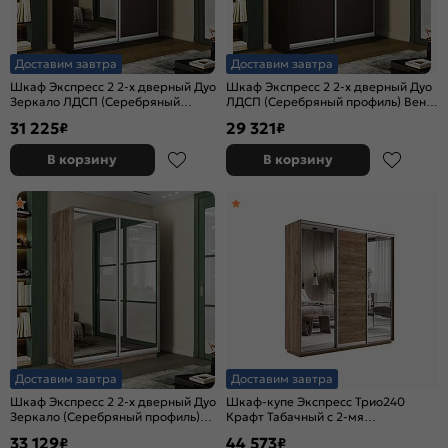
Доставим завтра
Доставим завтра
Шкаф Экспресс 2 2-х дверный Дуо
Шкаф Экспресс 2 2-х дверный Дуо
Зеркало ЛДСП (Серебряный
ЛДСП (Серебряный профиль) Венге
профиль) Венге 1200x2400x450
1200x2400x450
31 225
29 321
₽
₽
В корзину
В корзину
Доставим завтра
Доставим завтра
Шкаф Экспресс 2 2-х дверный Дуо
Шкаф-купе Экспресс Трио240
Зеркало (Серебряный профиль)
Крафт Табачный с 2-мя
Дуб Крафт Табачный
зеркальными фасадами
33 129
44 573
₽
₽
1200x2400x450