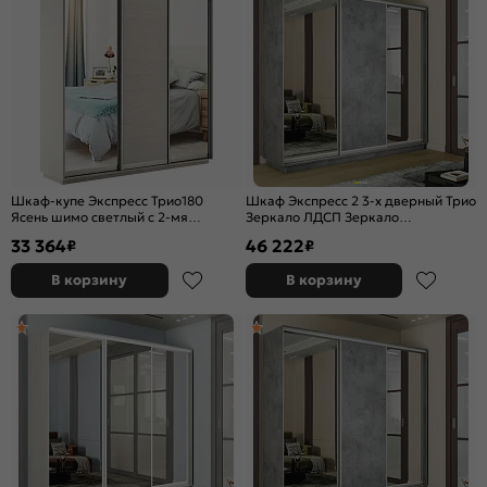
Шкаф-купе Экспресс Трио180
Шкаф Экспресс 2 3-х дверный Трио
Ясень шимо светлый с 2-мя
Зеркало ЛДСП Зеркало
зеркальными фасадами
(Серебряный профиль) Бетон
33 364
46 222
₽
₽
2100x2200x450
В корзину
В корзину