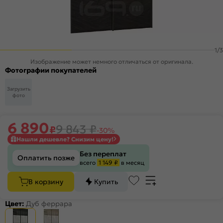
1
/
3
Изображение может немного отличаться от оригинала.
Фотографии покупателей
Загрузить
фото
6 890
9 843
₽
₽
-30%
Нашли дешевле? Снизим цену!
Без переплат
Оплатить позже
всего
1 149 ₽
в месяц
В корзину
Купить
Цвет:
Дуб феррара