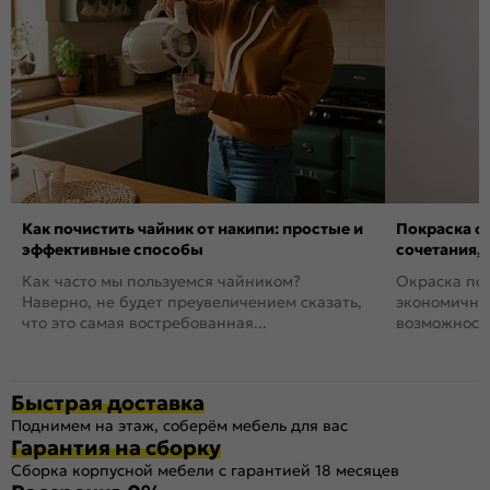
Как почистить чайник от накипи: простые и
Покраска ст
эффективные способы
сочетания,
Как часто мы пользуемся чайником?
Окраска пов
Наверно, не будет преувеличением сказать,
экономичный
что это самая востребованная...
возможность
Быстрая доставка
Поднимем на этаж, соберём мебель для вас
Гарантия на сборку
Сборка корпусной мебели с гарантией 18 месяцев