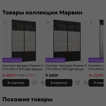
Товары коллекции Марвин
Распродажа
Распродажа
Распродаж
Комплект фасадов Марвин-3
Комплект фасадов Марвин-3
Комплект ф
СТЛ.299.41 1632 Дуб феррара
СТЛ.299.42 1832 Дуб феррара
СТЛ.299.50 
глянец/Белый глянец
глянец/Белый глянец
Дуб феррар
8 600
9 260
14 220
₽
-30%
₽
₽
12 286 ₽
20
В корзину
В корзину
В корз
Похожие товары