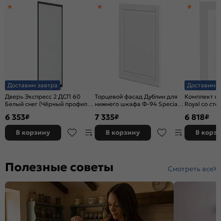
Доставим завтра
Доставим з
Дверь Экспресс 2 ДСП 60
Торцевой фасад Дублин для
Комплект ф
Белый снег (Чёрный профиль)
нижнего шкафа Ф-94 Special
Royal со ст
для шкафа Н240
White
Ф-35Н В509 
6 353
7 335
6 818
₽
₽
₽
В корзину
В корзину
В корз
Полезные советы
Смотреть все