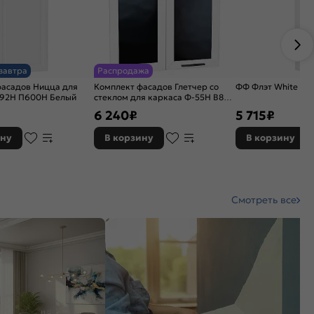
завтра
Распродажа
фасадов Ницца для
Комплект фасадов Глетчер со
ФФ Флэт White In 
-92Н П600Н Белый
стеклом для каркаса Ф-55Н В809
Айленд Силк
6 240
₽
5 715
₽
ину
В корзину
В корзину
Смотреть все