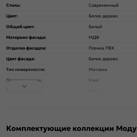
Стиль:
Современный
Цвет:
Белое дерево
Общий цвет:
Белый
Материал фасада:
МДФ
Отделка фасадов:
Пленка ПВХ
Цвет фасада:
Белое дерево
Тип поверхности:
Матовая
Производитель:
Vivat
Коллекция:
Прага
Гарантия:
12 месяцев
В комплект входит: ру
Дополнительная информация:
цвете Металлик/Венг
расстоянием 128 мм.
Комплектующие коллекции Модул