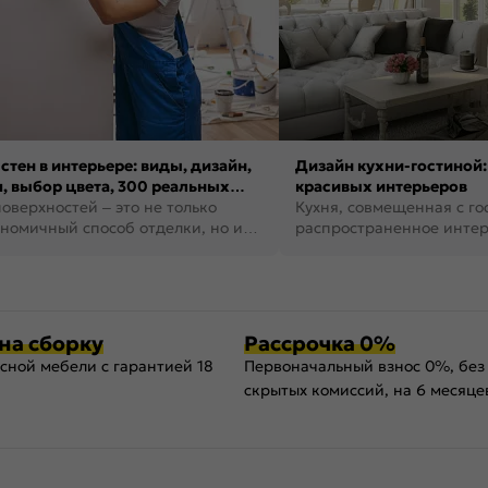
стен в интерьере: виды, дизайн,
Дизайн кухни-гостиной:
, выбор цвета, 300 реальных
красивых интерьеров
оверхностей – это не только
Кухня, совмещенная с го
номичный способ отделки, но и
распространенное инте
ть создать кре...
наши дни. В нем от...
на сборку
Рассрочка 0%
сной мебели с гарантией 18
Первоначальный взнос 0%, без
скрытых комиссий, на 6 месяце