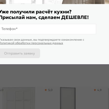
Уже получили расчёт кухни?
Присылай нам, сделаем ДЕШЕВЛЕ!
Телефон*
ставим завтра
Доставим завтра
Доставим 
Указывая свои данные, вы подтверждаете ознакомление c
ульный кухонный гарнитур
Модульный кухонный гарнитур
Модульный
Политикой обработки персональных данных
га-18 Белое дерево/Белый
Прага-19 Белое дерево/Белый
Прага-01 Б
0x2190/2600x600
2130x2400/2580x600
2140x2600
10 455
₽/п.м.
от
11 146
₽/п.м.
от
19 2
-30%
14 935 ₽
Отправить заявку
 корзину
В корзину
В корз
5,0
5,0
4,9