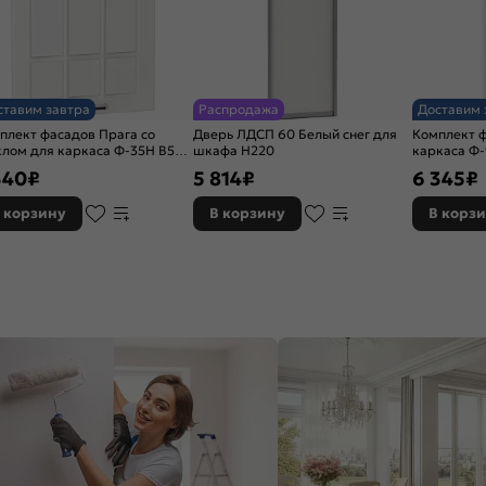
ставим завтра
Распродажа
Доставим 
плект фасадов Прага со
Дверь ЛДСП 60 Белый снег для
Комплект 
клом для каркаса Ф-35Н В509
шкафа Н220
каркаса Ф
ое дерево
340
₽
5 814
₽
6 345
₽
 корзину
В корзину
В корз