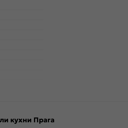
чка скоба С-19 в
е, с межцентровым
и кухни Прага