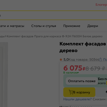
Блоге
ати и матрасы
Столы и стулья
Прихожие
Двери
ады
Комплект фасадов Прага для каркаса Ф-92Н П600Н Белое дерево
Комплект фасадов 
дерево
5,0
Код товара: 50344
П
6 075
8 679
₽
₽
В наличии
Без 
Оплатить позже
всего
В корзину
Нашли дешевле?
Снизим 