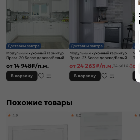
Доставим завтра
Доставим завтра
До
Модульный кухонный гарнитур
Модульный кухонный гарнитур
Мод
Прага-20 Белое дерево/Белый
Прага-23 Белое дерево/Белый
Пра
2132x2700/3780x600
2132x400x600
214
от
14 948
₽/п.м.
от
24 263
₽/п.м.
от
-30%
34 661 ₽
В корзину
В корзину
В
Похожие товары
4,9
5,0