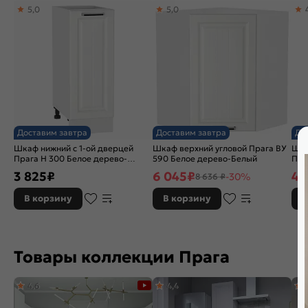
5,0
5,0
Доставим завтра
Доставим завтра
До
Шкаф нижний с 1-ой дверцей
Шкаф верхний угловой Прага ВУ
Шка
Прага Н 300 Белое дерево-
590 Белое дерево-Белый
Пра
Белый
3 825
₽
6 045
₽
4 
-30%
8 636 ₽
В корзину
В корзину
В
Товары коллекции Прага
4,6
4,4