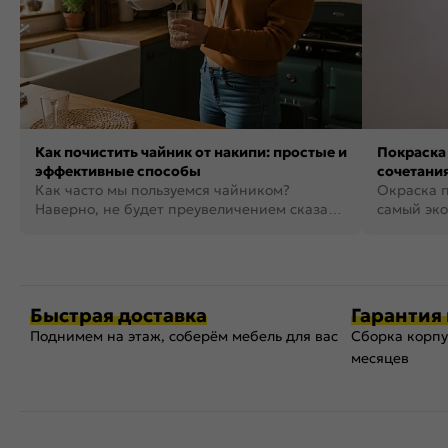
Как почистить чайник от накипи: простые и
Покраска 
эффективные способы
сочетания
Как часто мы пользуемся чайником?
фото
Окраска п
Наверно, не будет преувеличением сказать,
самый эко
что это самая востребованная...
возможнос
Быстрая доставка
Гарантия 
Поднимем на этаж, соберём мебель для вас
Сборка корпу
месяцев