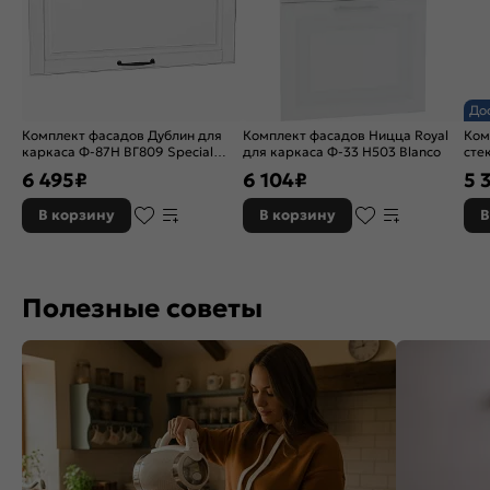
До
Комплект фасадов Дублин для
Комплект фасадов Ницца Royal
Ком
каркаса Ф-87Н ВГ809 Special
для каркаса Ф-33 Н503 Blanco
сте
White
Бел
6 495
₽
6 104
₽
5 
В корзину
В корзину
В
Полезные советы