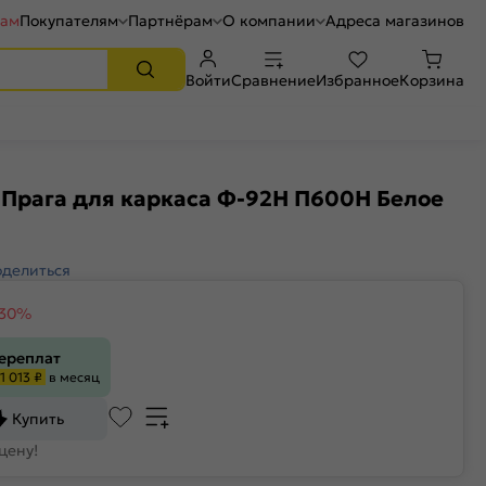
рам
Покупателям
Партнёрам
О компании
Адреса магазинов
Войти
Сравнение
Избранное
Корзина
Прага для каркаса Ф-92Н П600Н Белое
оделиться
-30%
переплат
1 013 ₽
в месяц
Купить
цену!