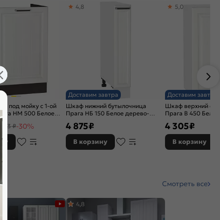
4,8
5,0
Доставим завтра
Доставим завтра
й под мойку с 1-ой
Шкаф нижний бутылочница
Шкаф верхний с 1
рага НМ 500 Белое
Прага НБ 150 Белое дерево-
Прага В 450 Бело
нге
Белый
4 875
₽
4 305
₽
-30%
 513 ₽
ину
В корзину
В корзину
Смотреть все
4,8