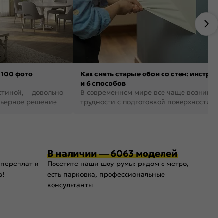
 100 фото
Как снять старые обои со стен: инстру
и 6 способов
стиной, – довольно
В современном мире все чаще возника
рьерное решение в
трудности с подготовкой поверхности д
поклейки обоев. И многие за...
В наличии — 6063 моделей
 переплат и
Посетите наши шоу-румы: рядом с метро,
в!
есть парковка, профессиональные
консультанты