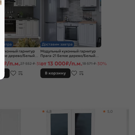
завтра
Доставим завтра
 кухонный гарнитур
Модульный кухонный гарнитур
елое дерево/Белый
Прага-21 Белое дерево/Белый
x600
2132x1500x600
87
₽/п.м.
от
13 000
₽/п.м.
-30%
-30%
27 552 ₽
18 571 ₽
ину
В корзину
4,8
5,0