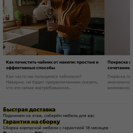
Как почистить чайник от накипи: простые и
Покраска ст
эффективные способы
сочетания,
Как часто мы пользуемся чайником?
Окраска пов
Наверно, не будет преувеличением сказать,
экономичный
что это самая востребованная...
возможность
Быстрая доставка
Поднимем на этаж, соберём мебель для вас
Гарантия на сборку
Сборка корпусной мебели с гарантией 18 месяцев