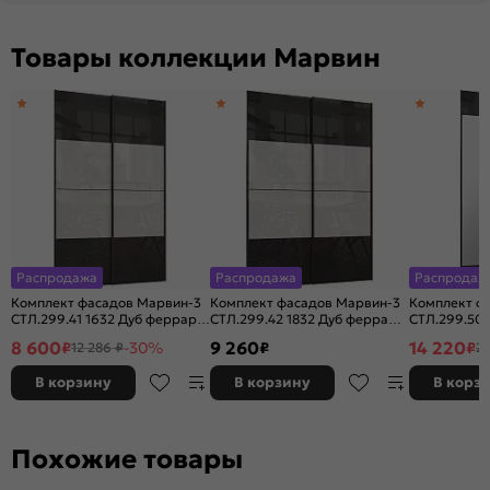
Товары коллекции Марвин
Распродажа
Распродажа
Распродаж
Комплект фасадов Марвин-3
Комплект фасадов Марвин-3
Комплект ф
СТЛ.299.41 1632 Дуб феррара
СТЛ.299.42 1832 Дуб феррара
СТЛ.299.50 
глянец/Белый глянец
глянец/Белый глянец
Дуб феррар
8 600
9 260
14 220
₽
-30%
₽
₽
12 286 ₽
20
В корзину
В корзину
В корз
Похожие товары