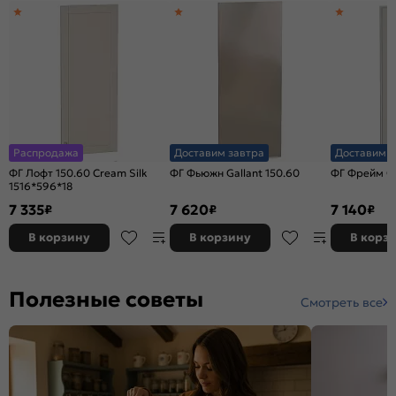
Распродажа
Доставим завтра
Доставим з
ФГ Лофт 150.60 Cream Silk
ФГ Фьюжн Gallant 150.60
ФГ Фрейм Cr
1516*596*18
7 335
7 620
7 140
₽
₽
₽
В корзину
В корзину
В корз
Полезные советы
Смотреть все