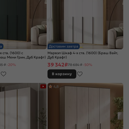
а
Доставим завтра
ств. (1600) с
Марвэл Шкаф 4-х ств. (1600) (Браш Вайт,
аш Мени Грин, Дуб Крафт)
Дуб Крафт)
39 342
₽
85 ₽
-20%
78 684 ₽
-50%
В корзину
4,8