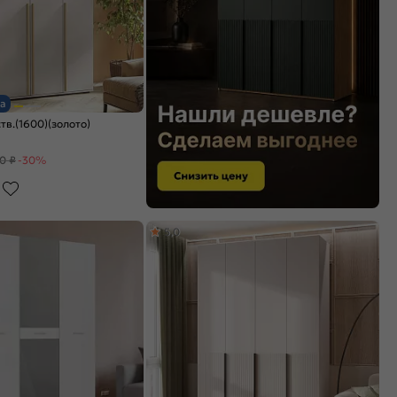
а
тв.(1600)(золото)
0 ₽
-30%
5,0