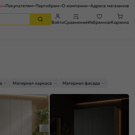
рам
Покупателям
Партнёрам
О компании
Адреса магазинов
Войти
Сравнение
Избранное
Корзина
а
Материал каркаса
Материал фасада