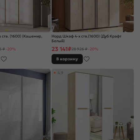
 ств. (1600) (Кашемир,
Норд Шкаф 4-х ств.(1600) (Дуб Крафт
Белый)
23 141
₽
6 ₽
-20%
28 926 ₽
-20%
В корзину
4,9