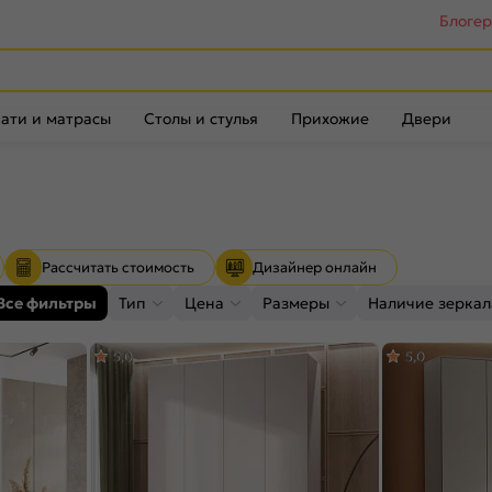
Блоге
ати и матрасы
Столы и стулья
Прихожие
Двери
Рассчитать стоимость
Дизайнер онлайн
Все фильтры
Тип
Цена
Размеры
Наличие зеркал
5,0
5,0