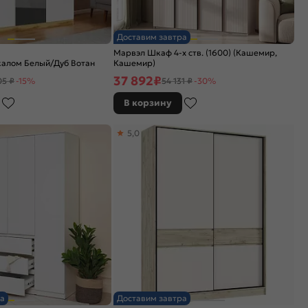
Доставим завтра
Марвэл Шкаф 4-х ств. (1600) (Кашемир,
калом Белый/Дуб Вотан
Кашемир)
37 892
₽
05 ₽
-15%
54 131 ₽
-30%
В корзину
5,0
а
Доставим завтра