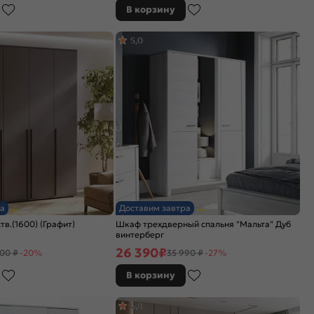
В корзину
5,0
а
Доставим завтра
в.(1600) (Графит)
Шкаф трехдверный спальня "Мальта" Дуб
винтерберг
26 390
₽
00 ₽
-20%
35 990 ₽
-27%
В корзину
4,8