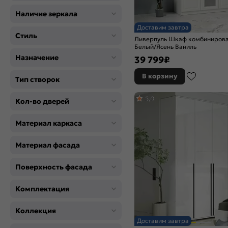
Розовый
Серый
Наличие зеркала
Черный
Доставим завтра
Стиль
Ливерпуль Шкаф комбинирова
Белый/Ясень Ваниль
Назначение
39 799
₽
В корзину
Тип створок
5,0
Кол-во дверей
Материал каркаса
Материал фасада
Поверхность фасада
Комплектация
Коллекция
Доставим завтра