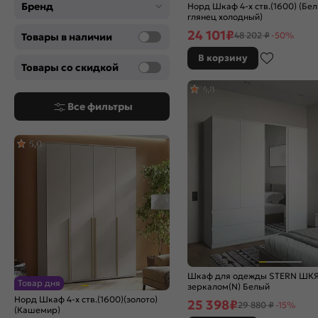
Бренд
Норд Шкаф 4-х ств.(1600) (Бе
глянец холодный)
24 101
₽
48 202 ₽
-50%
Товары в наличии
В корзину
Товары со скидкой
4,8
Все фильтры
5,0
Шкаф для одежды STERN ШКЯ
Товар дня
зеркалом(N) Белый
Норд Шкаф 4-х ств.(1600)(золото)
25 398
₽
29 880 ₽
-15%
(Кашемир)