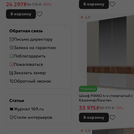
24 297
₽
В корзину
34 710 ₽
-30%
В корзину
4,9
Обратная связь
Письмо директору
Заявка на гарантию
Поблагодарить
Пожаловаться
Заказать замер
Обратный звонок
Новинка
Шкаф PIANO 4-х створчатый с
Статьи
Кашемир/Каштан
33 975
₽
39 971 ₽
-15%
Журнал 169.ru
Стили интерьеров
В корзину
5,0