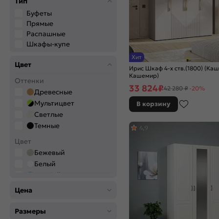
Тип
Буфеты
Прямые
Распашные
Шкафы-купе
Хит
Цвет
Ирис Шкаф 4-х ств.(1800) (Ка
Кашемир)
Оттенки
33 824
₽
42 280 ₽
-20%
Древесные
Мультицвет
В корзину
Светлые
Темные
4,9
Цвет
Бежевый
Белый
Голубой
Графитовый
Цена
Зелёный
Коричневый
Размеры