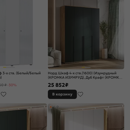
 3-х ств. (Белый/Белый
Норд Шкаф 4-х ств.(1600) (Изумрудный
)
(КРОМКА ИЗУМРУД), Дуб Крафт (КРОМКА
ДУБ КРАФТ))
25 852
₽
60 ₽
-30%
В корзину
4,9