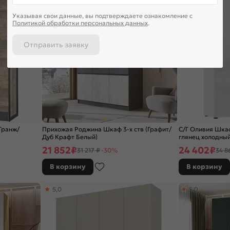
Указывая свои данные, вы подтверждаете ознакомление c
Политикой обработки персональных данных
.
Отправить заявку
Гранж/
Прихожая Роджина Шкаф 3-х ств (Графит/
С/Г Оливия Шкаф
Дуб Крафт Белый)
глянец холодный
21 852
₽
24 402
₽
31 217 ₽
-30%
34 8
В корзину
В корзину
5,0
5,0