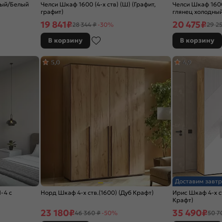
лый/Белый
Челси Шкаф 1600 (4-х ств) (Ш) (Графит,
Челси Шкаф 1600 
графит)
глянец холодный
19 841
₽
20 475
₽
28 344 ₽
-30%
29 2
В корзину
В корзину
5,0
4,9
Доставим завтр
-4 c
Норд Шкаф 4-х ств.(1600) (Дуб Крафт)
Ирис Шкаф 4-х ст
Крафт)
23 180
₽
35 490
₽
46 360 ₽
-50%
50 7