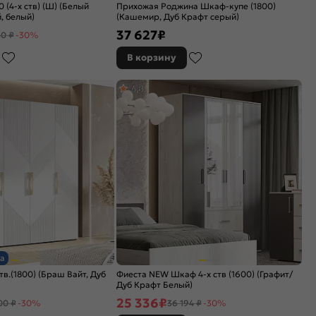
(4-х ств) (Ш) (Белый
Прихожая Роджина Шкаф-купе (1800)
, белый)
(Кашемир, Дуб Крафт серый)
37 627
₽
50 ₽
-30%
В корзину
4,8
а
в.(1800) (Браш Вайт, Дуб
Фиеста NEW Шкаф 4-х ств (1600) (Графит/
Дуб Крафт Белый)
25 336
₽
00 ₽
-30%
36 194 ₽
-30%