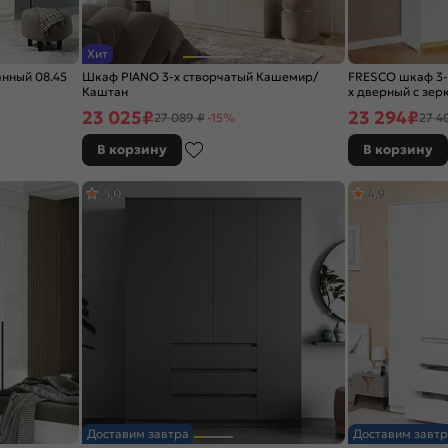
Хит
нный 08.45
Шкаф PIANO 3-х створчатый Кашемир/
FRESCO шкаф 3-
Каштан
х дверный с зер
23 025
₽
23 294
₽
27 089 ₽
-15%
27 4
В корзину
В корзину
5,0
4,9
Доставим завтра
Доставим завтр