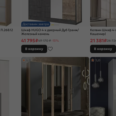
Доставим завтра
Л.268.12
Шкаф HUGO 4-х дверный Дуб Гранж/
Келвин Шкаф 4-х
Железный камень
Кашемир)
41 795
₽
21 381
₽
49 170 ₽
-15%
26 72
В корзину
В корзину
4,9
5,0