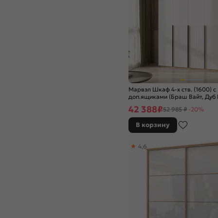
Марвэл Шкаф 4-х ств. (1600) с
доп.ящиками (Браш Вайт, Дуб
42 388
₽
52 985 ₽
-20%
В корзину
4,6