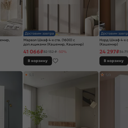
Доставим завтра
Доставим завтр
шемир,
Марвэл Шкаф 4-х ств. (1600) с
Норд Шкаф 4-х с
доп.ящиками (Кашемир, Кашемир)
(Кашемир)
41 066
₽
24 297
₽
82 132 ₽
-50%
34 71
В корзину
В корзину
5,0
5,0