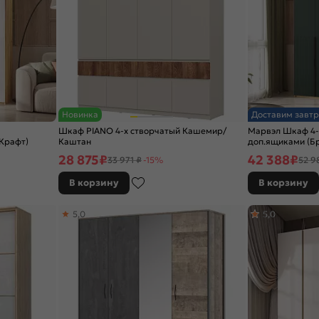
Новинка
Доставим завтр
Шкаф PIANO 4-х створчатый Кашемир/
Марвэл Шкаф 4-х 
 Крафт)
Каштан
доп.ящиками (Бр
28 875
₽
42 388
₽
33 971 ₽
-15%
52 9
В корзину
В корзину
5,0
5,0